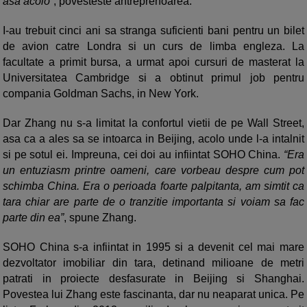
asa acolo”
, povesteste antreprenoarea.
I-au trebuit cinci ani sa stranga suficienti bani pentru un bilet
de avion catre Londra si un curs de limba engleza. La
facultate a primit bursa, a urmat apoi cursuri de masterat la
Universitatea Cambridge si a obtinut primul job pentru
compania Goldman Sachs, in New York.
Dar Zhang nu s-a limitat la confortul vietii de pe Wall Street,
asa ca a ales sa se intoarca in Beijing, acolo unde l-a intalnit
si pe sotul ei. Impreuna, cei doi au infiintat SOHO China.
“Era
un entuziasm printre oameni, care vorbeau despre cum pot
schimba China. Era o perioada foarte palpitanta, am simtit ca
tara chiar are parte de o tranzitie importanta si voiam sa fac
parte din ea”
, spune Zhang.
SOHO China s-a infiintat in 1995 si a devenit cel mai mare
dezvoltator imobiliar din tara, detinand milioane de metri
patrati in proiecte desfasurate in Beijing si Shanghai.
Povestea lui Zhang este fascinanta, dar nu neaparat unica. Pe