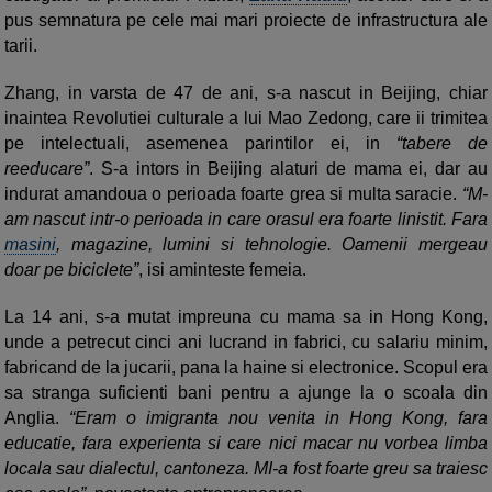
pus semnatura pe cele mai mari proiecte de infrastructura ale
tarii.
Zhang, in varsta de 47 de ani, s-a nascut in Beijing, chiar
inaintea Revolutiei culturale a lui Mao Zedong, care ii trimitea
pe intelectuali, asemenea parintilor ei, in
“tabere de
reeducare”
. S-a intors in Beijing alaturi de mama ei, dar au
indurat amandoua o perioada foarte grea si multa saracie.
“M-
am nascut intr-o perioada in care orasul era foarte linistit. Fara
masini
, magazine, lumini si tehnologie. Oamenii mergeau
doar pe biciclete”
, isi aminteste femeia.
La 14 ani, s-a mutat impreuna cu mama sa in Hong Kong,
unde a petrecut cinci ani lucrand in fabrici, cu salariu minim,
fabricand de la jucarii, pana la haine si electronice. Scopul era
sa stranga suficienti bani pentru a ajunge la o scoala din
Anglia.
“Eram o imigranta nou venita in Hong Kong, fara
educatie, fara experienta si care nici macar nu vorbea limba
locala sau dialectul, cantoneza. MI-a fost foarte greu sa traiesc