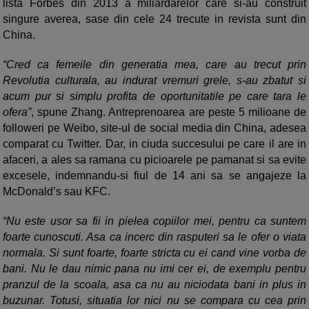
lista Forbes din 2013 a miliardarelor care si-au construit
singure averea, sase din cele 24 trecute in revista sunt din
China.
“Cred ca femeile din generatia mea, care au trecut prin
Revolutia culturala, au indurat vremuri grele, s-au zbatut si
acum pur si simplu profita de oportunitatile pe care tara le
ofera”
, spune Zhang. Antreprenoarea are peste 5 milioane de
followeri pe Weibo, site-ul de social media din China, adesea
comparat cu Twitter. Dar, in ciuda succesului pe care il are in
afaceri, a ales sa ramana cu picioarele pe pamanat si sa evite
excesele, indemnandu-si fiul de 14 ani sa se angajeze la
McDonald’s sau KFC.
“Nu este usor sa fii in pielea copiilor mei, pentru ca suntem
foarte cunoscuti. Asa ca incerc din rasputeri sa le ofer o viata
normala. Si sunt foarte, foarte stricta cu ei cand vine vorba de
bani. Nu le dau nimic pana nu imi cer ei, de exemplu pentru
pranzul de la scoala, asa ca nu au niciodata bani in plus in
buzunar. Totusi, situatia lor nici nu se compara cu cea prin