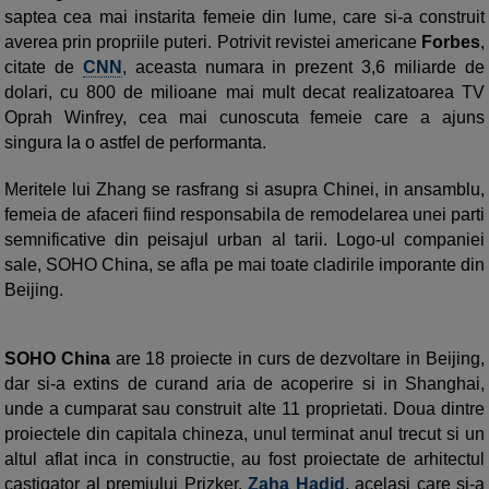
saptea cea mai instarita femeie din lume, care si-a construit
averea prin propriile puteri. Potrivit revistei americane
Forbes
,
citate de
CNN
, aceasta numara in prezent 3,6 miliarde de
dolari, cu 800 de milioane mai mult decat realizatoarea TV
Oprah Winfrey, cea mai cunoscuta femeie care a ajuns
singura la o astfel de performanta.
Meritele lui Zhang se rasfrang si asupra Chinei, in ansamblu,
femeia de afaceri fiind responsabila de remodelarea unei parti
semnificative din peisajul urban al tarii. Logo-ul companiei
sale, SOHO China, se afla pe mai toate cladirile imporante din
Beijing.
SOHO China
are 18 proiecte in curs de dezvoltare in Beijing,
dar si-a extins de curand aria de acoperire si in Shanghai,
unde a cumparat sau construit alte 11 proprietati. Doua dintre
proiectele din capitala chineza, unul terminat anul trecut si un
altul aflat inca in constructie, au fost proiectate de arhitectul
castigator al premiului Prizker,
Zaha Hadid
, acelasi care si-a