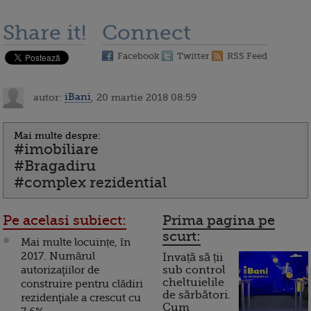
Share it!
Connect
Facebook
Twitter
RSS Feed
autor:
iBani
, 20 martie 2018 08:59
Mai multe despre:
#imobiliare
#Bragadiru
#complex rezidential
Pe acelasi subiect:
Prima pagina pe
scurt:
Mai multe locuințe, în
2017. Numărul
Invață să ții
autorizaţiilor de
sub control
cheltuielile
construire pentru clădiri
de sărbători.
rezidenţiale a crescut cu
Cum