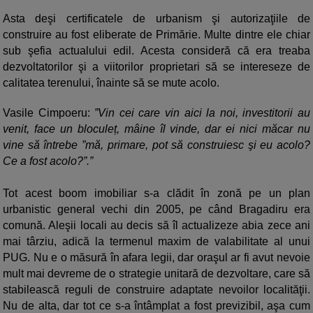
Asta deşi certificatele de urbanism şi autorizaţiile de
construire au fost eliberate de Primărie. Multe dintre ele chiar
sub şefia actualului edil. Acesta consideră că era treaba
dezvoltatorilor şi a viitorilor proprietari să se intereseze de
calitatea terenului, înainte să se mute acolo.
Vasile Cimpoeru:
”Vin cei care vin aici la noi, investitorii au
venit, face un bloculeț, mâine îl vinde, dar ei nici măcar nu
vine să întrebe ”mă, primare, pot să construiesc şi eu acolo?
Ce a fost acolo?”.”
Tot acest boom imobiliar s-a clădit în zonă pe un plan
urbanistic general vechi din 2005, pe când Bragadiru era
comună. Aleşii locali au decis să îl actualizeze abia zece ani
mai târziu, adică la termenul maxim de valabilitate al unui
PUG. Nu e o măsură în afara legii, dar oraşul ar fi avut nevoie
mult mai devreme de o strategie unitară de dezvoltare, care să
stabilească reguli de construire adaptate nevoilor localităţii.
Nu de alta, dar tot ce s-a întâmplat a fost previzibil, aşa cum