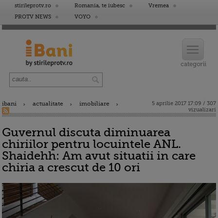
stirileprotv.ro
Romania, te iubesc
Vremea
PROTV NEWS
VOYO
ibani
actualitate
imobiliare
5 aprilie 2017 17:09 / 307
vizualizari
Guvernul discuta diminuarea
chiriilor pentru locuintele ANL.
Shaidehh: Am avut situatii in care
chiria a crescut de 10 ori