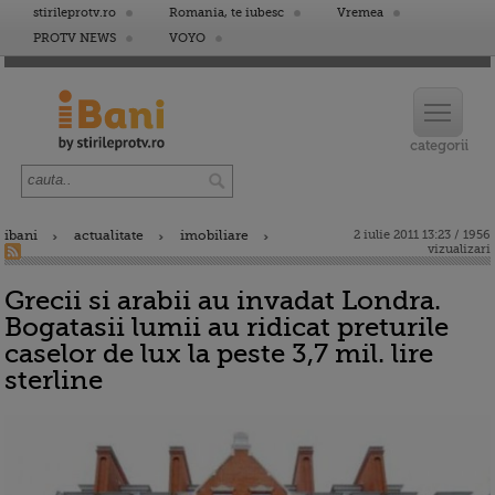
stirileprotv.ro
Romania, te iubesc
Vremea
PROTV NEWS
VOYO
ibani
actualitate
imobiliare
2 iulie 2011 13:23 / 1956
vizualizari
Grecii si arabii au invadat Londra.
Bogatasii lumii au ridicat preturile
caselor de lux la peste 3,7 mil. lire
sterline