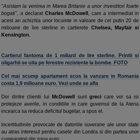
"
Asistam la venirea in Marea Britanie a unor investitori foarte
bogati"
, a declarat
Charles McDowell
, care a intermediat in
acest an achizitia unor locuinte in valoare de cel putin 20 de
milioane de lire sterline in cartierele
Chelsea, Mayfair si
Kensington.
Cartierul fantoma de 1 miliard de lire sterline. Printii si
oligarhii se uita pe ferestre rezistente la bombe. FOTO
Cel mai scump apartament scos la vanzare in Romania
costa 1,9 milioane euro. Vezi unde se afla
Doi dintre clientii lui
McDowell
sunt
greci
care vor sa isi
protejeze averile, in conditiile in care guvernul de la Atena
incearca sa reduca deficitul bugetar, a spus el.
Incertitudinile provocate de datoriile suverane ale unor state
au atras interesul pentru casele din Londra si din partea unor
cumparatori din zona euro.