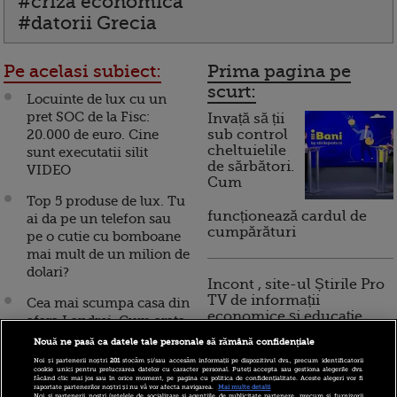
#criza economica
#datorii Grecia
Pe acelasi subiect:
Prima pagina pe
scurt:
Locuinte de lux cu un
pret SOC de la Fisc:
Invață să ții
20.000 de euro. Cine
sub control
cheltuielile
sunt executatii silit
de sărbători.
VIDEO
Cum
Top 5 produse de lux. Tu
funcționează cardul de
ai da pe un telefon sau
cumpărături
pe o cutie cu bomboane
mai mult de un milion de
dolari?
Incont , site-ul Știrile Pro
TV de informații
Cea mai scumpa casa din
economice și educație
afara Londrei. Cum arata
financiară, a devenit iBani
luxul de 75 de milioane
Nouă ne pasă ca datele tale personale să rămână confidențiale
de lire sterline GALERIE
Noi și partenerii noștri
201
stocăm și/sau accesăm informații pe dispozitivul dvs., precum identificatorii
cookie unici pentru prelucrarea datelor cu caracter personal. Puteți accepta sau gestiona alegerile dvs.
FOTO
făcând clic mai jos sau în orice moment, pe pagina cu politica de confidențialitate. Aceste alegeri vor fi
10 reguli pentru decizii
raportate partenerilor noștri și nu vă vor afecta navigarea.
Mai multe detalii
Noi si partenerii nostri (retelele de socializare si agentiile de publicitate partenere, precum si furnizorii