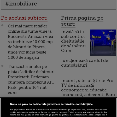
#imobiliare
Pe acelasi subiect:
Prima pagina pe
scurt:
Cel mai mare retailer
online din lume vine la
Invață să ții
Bucuresti. Amazon vrea
sub control
cheltuielile
sa inchirieze 10.000 mp
de sărbători.
de birouri in Pipera,
Cum
unde vor lucra peste
1.000 de angajati
funcționează cardul de
cumpărături
Tranzactia anului pe
piata cladirilor de birouri.
Proprietarii Dedeman
Incont , site-ul Știrile Pro
cumpara complexul AFI
TV de informații
Park, pentru 164 mil.
economice și educație
euro
financiară, a devenit iBani
Dezvoltatorul suedez
Nouă ne pasă ca datele tale personale să rămână confidențiale
Skanska va finaliza in
10 reguli pentru decizii
Noi și partenerii noștri
201
stocăm și/sau accesăm informații pe dispozitivul dvs., precum identificatorii
2018 prima cladire de
cookie unici pentru prelucrarea datelor cu caracter personal. Puteți accepta sau gestiona alegerile dvs.
financiare inteligente
făcând clic mai jos sau în orice moment, pe pagina cu politica de confidențialitate. Aceste alegeri vor fi