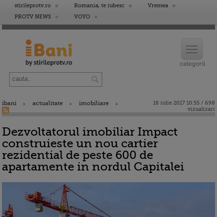
stirileprotv.ro
Romania, te iubesc
Vremea
PROTV NEWS
VOYO
ibani
actualitate
imobiliare
18 iulie 2017 10:55 / 698
vizualizari
Dezvoltatorul imobiliar Impact
construieste un nou cartier
rezidential de peste 600 de
apartamente in nordul Capitalei