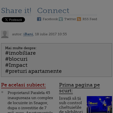
Share it!
Connect
Facebook
Twitter
RSS Feed
autor:
iBani
, 18 iulie 2017 10:55
Mai multe despre:
#imobiliare
#blocuri
#Impact
#preturi apartamente
Pe acelasi subiect:
Prima pagina pe
scurt:
Proprietarul Paralela 45
inaugureaza un complex
Invață să ții
de locuinte in Snagov,
sub control
cheltuielile
dupa o investitie de 7
de sărbători.