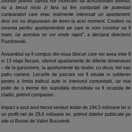
zvonuri potrivit carora noi incercam sa achizitionam terenul,
nu a trecut nicio zi fara sa fim contactati de potentiali
cumparatori care erau realmente interesati un apartament,
desi noi nu dispuneam de teren la acel moment. Credem ca
cererea pentru apartamentele pe care le vom construi va fi
mare, iar acestea se vor vinde rapid”
, a declarat directorul
Puzdrowski.
Ansamblul va fi compus din noua blocuri care vor avea intre 9
si 13 etaje fiecare, oferind apartamente de diferite dimensiuni
– de la garsoniere, la apartamente tip studio, cu doua, trei sau
patru camere. Locurile de parcare vor fi situate in subteran
pentru a limita traficul auto in interiorul comunitatii, iar mai
putin de o treime din suprafata dezvoltata va fi ocupata de
cladiri, potrivit companiei.
Impact a avut anul trecut venituri totale de 194,5 milioane lei si
un profit net de 29,6 milioane lei, potrivit datelor publicate pe
site-ul Bursei de Valori Bucuresti.