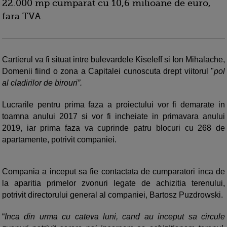
22.000 mp cumparat cu 10,6 milioane de euro,
fara TVA.
Cartierul va fi situat intre bulevardele Kiseleff si Ion Mihalache,
Domenii fiind o zona a Capitalei cunoscuta drept viitorul "
pol
al cladirilor de birouri”.
Lucrarile pentru prima faza a proiectului vor fi demarate in
toamna anului 2017 si vor fi incheiate in primavara anului
2019, iar prima faza va cuprinde patru blocuri cu 268 de
apartamente, potrivit companiei.
Compania a inceput sa fie contactata de cumparatori inca de
la aparitia primelor zvonuri legate de achizitia terenului,
potrivit directorului general al companiei, Bartosz Puzdrowski.
“
Inca din urma cu cateva luni, cand au inceput sa circule