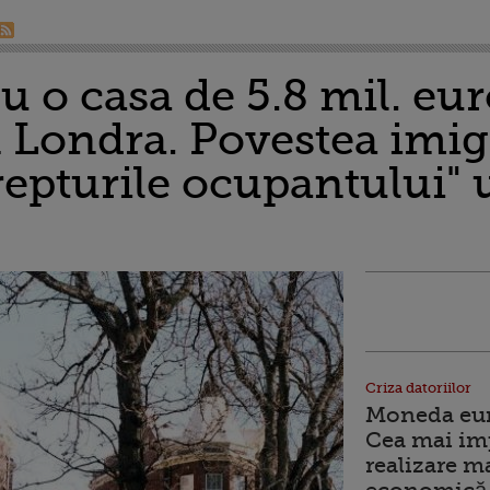
u o casa de 5.8 mil. eur
 Londra. Povestea imig
epturile ocupantului" u
Criza datoriilor
Moneda euro
Cea mai im
realizare m