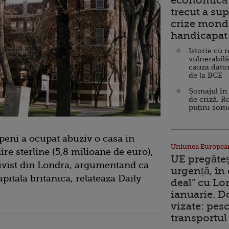
economică 
trecut a sup
crize mondi
handicapat 
Istorie cu 
vulnerabilă
cauza dator
de la BCE
Șomajul în 
de criză. R
puțini șom
peni a ocupat abuziv o casa in
Uniunea Europea
ire sterline (5,8 milioane de euro),
UE pregăte
sivist din Londra, argumentand ca
urgență, în
apitala britanica, relateaza Daily
deal” cu Lo
ianuarie. 
vizate: pesc
transportul 