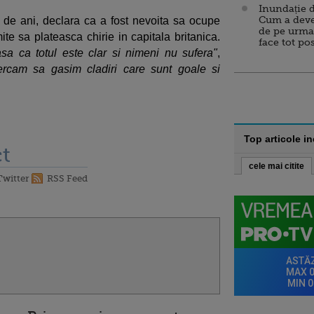
Inundație d
Cum a deve
 de ani, declara ca a fost nevoita sa ocupe
de pe urma
te sa plateasca chirie in capitala britanica.
face tot po
asa ca totul este clar si nimeni nu sufera"
,
ercam sa gasim cladiri care sunt goale si
Top articole i
t
cele mai citite
Twitter
RSS Feed