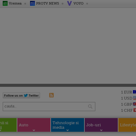
Vremea
PROTV NEWS
VOYO
1 EUR
1 USD
1 GBP
1 CHF
i si
Tehnologie si
Auto
Job-uri
Lifestyl
i
media