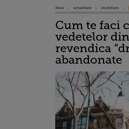
ibani
actualitate
imobiliare
Cum te faci c
vedetelor din
revendica “dr
abandonate