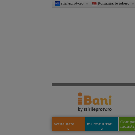
stirileprotv.ro
Romania, te iubesc
Compani
Actualitate
inContul Tau
industri