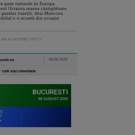
e gaze naturale în Europa.
nit Ucraina marea câștigătoare
 gazelor rusești, deși Moscova
sibilul s-o scoată din ecuație
Ads by INTERNET PROTV
ncont.ro
08.08.2026
cele mai comentate