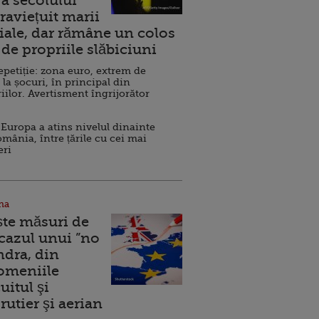
a secolului
raviețuit marii
ale, dar rămâne un colos
de propriile slăbiciuni
repetiție: zona euro, extrem de
 la șocuri, în principal din
iilor. Avertisment îngrijorător
Europa a atins nivelul dinainte
omânia, între țările cu cei mai
eri
na
ște măsuri de
 cazul unui ”no
ndra, din
Domeniile
uitul şi
rutier şi aerian