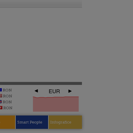
EUR
RON
RON
RON
RON
e
Smart People
Infografice