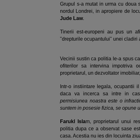
Grupul s-a mutat in urma cu doua s
nordul Londrei, in apropiere de loc
Jude Law
.
Tinerii est-europeni au pus un af
"drepturile ocupantului" unei cladiri
Vecinii sustin ca politia le-a spus c
ofiterilor sa intervina impotriva
proprietarul, un dezvoltator imobiliar,
Intr-o instiintare legala, ocupantii 
daca va incerca sa intre in ca
permisiunea noastra este o infracti
suntem in posesie fizica, se opune u
Farukl Isla
m, proprietarul unui re
politia dupa ce a observat sase est
casa. Acestia nu ies din locuinta ziu