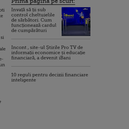
Prima pagina pe scurt:
Invață să ții sub
oti
control cheltuielile
te
de sărbători. Cum
funcționează cardul
de cumpărături
 si
Incont , site-ul Știrile Pro TV de
ale
informații economice și educație
financiară, a devenit iBani
e-
 un
10 reguli pentru decizii financiare
inteligente
?