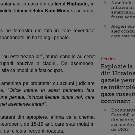
New York T
aptamani in casa din cartierul
Highgate
, in
intrarea în
uintele fotomodelului
Kate Moss
si actorului
americani,
foarte acti
Alegeri eu
is pe fereastra din fata in care revendica
aleg condu
care este m
 abandonate, in baza legii penale.
a "nu este treaba lor", atunci cand le-au cerut
Ucraina
 ocuparii abuzive a cladirii. De asemenea,
Explozie la
 stie ca imobilul a fost ocupat.
din Ucraina
gazele pent
il ameninta pe proprietar cu actiuni judiciare
se întâmplă 
sa.
"Orice intrare in acest perimetru fara
gaze ruseșt
une penala, intrucat fiecare dintre noi, care
continent
nei asemenea intrari".
Documente d
Cernobîl, c
staurant din apropiere, afirma ca a chemat
din istorie,
-europeni, de 18-19 ani, care s-au mutat in
accidente 
de URSS
a, dar circula frecvent noaptea.