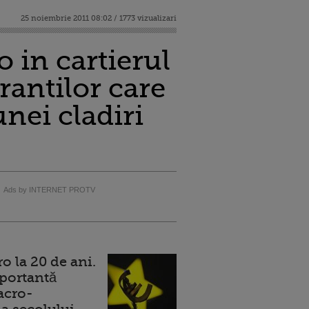
25 noiembrie 2011 08:02 / 1773 vizualizari
o in cartierul
rantilor care
nei cladiri
Ads by INTERNET PROTV
 la 20 de ani.
portantă
acro-