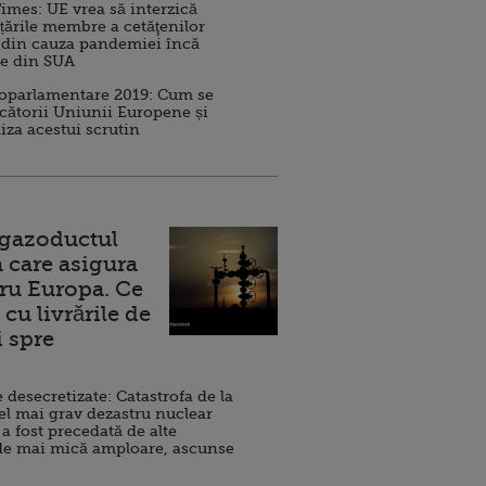
imes: UE vrea să interzică
 țările membre a cetăţenilor
 din cauza pandemiei încă
ve din SUA
roparlamentare 2019: Cum se
cătorii Uniunii Europene și
iza acestui scrutin
 gazoductul
 care asigura
ru Europa. Ce
cu livrările de
i spre
esecretizate: Catastrofa de la
el mai grav dezastru nuclear
 a fost precedată de alte
de mai mică amploare, ascunse