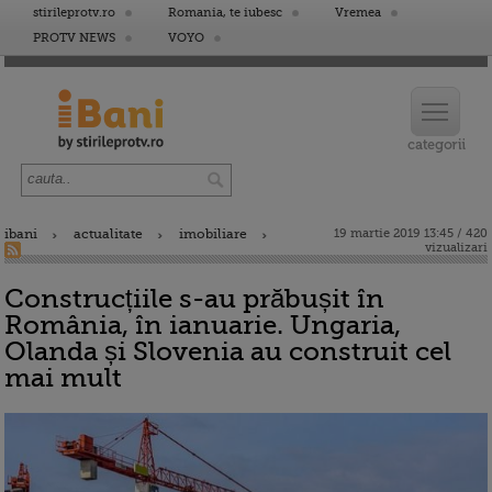
stirileprotv.ro
Romania, te iubesc
Vremea
PROTV NEWS
VOYO
ibani
actualitate
imobiliare
19 martie 2019 13:45 / 420
vizualizari
Construcțiile s-au prăbușit în
România, în ianuarie. Ungaria,
Olanda și Slovenia au construit cel
mai mult