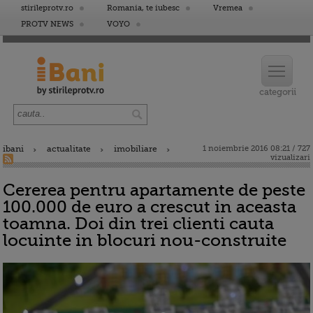
stirileprotv.ro
Romania, te iubesc
Vremea
PROTV NEWS
VOYO
ibani
actualitate
imobiliare
1 noiembrie 2016 08:21 / 727
vizualizari
Cererea pentru apartamente de peste
100.000 de euro a crescut in aceasta
toamna. Doi din trei clienti cauta
locuinte in blocuri nou-construite