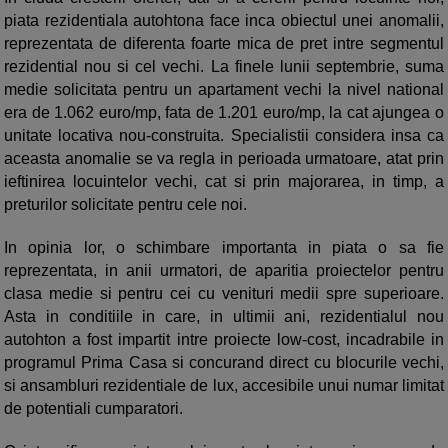
piata rezidentiala autohtona face inca obiectul unei anomalii,
reprezentata de diferenta foarte mica de pret intre segmentul
rezidential nou si cel vechi. La finele lunii septembrie, suma
medie solicitata pentru un apartament vechi la nivel national
era de 1.062 euro/mp, fata de 1.201 euro/mp, la cat ajungea o
unitate locativa nou-construita. Specialistii considera insa ca
aceasta anomalie se va regla in perioada urmatoare, atat prin
ieftinirea locuintelor vechi, cat si prin majorarea, in timp, a
preturilor solicitate pentru cele noi.
In opinia lor, o schimbare importanta in piata o sa fie
reprezentata, in anii urmatori, de aparitia proiectelor pentru
clasa medie si pentru cei cu venituri medii spre superioare.
Asta in conditiile in care, in ultimii ani, rezidentialul nou
autohton a fost impartit intre proiecte low-cost, incadrabile in
programul Prima Casa si concurand direct cu blocurile vechi,
si ansambluri rezidentiale de lux, accesibile unui numar limitat
de potentiali cumparatori.