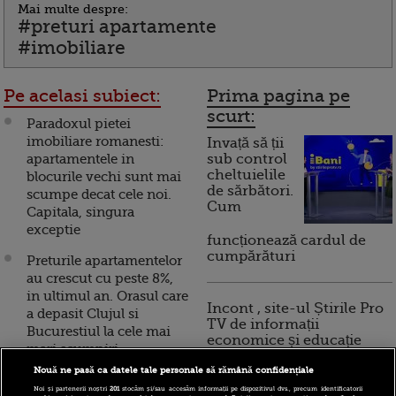
Mai multe despre:
#preturi apartamente
#imobiliare
Pe acelasi subiect:
Prima pagina pe
scurt:
Paradoxul pietei
imobiliare romanesti:
Invață să ții
apartamentele in
sub control
cheltuielile
blocurile vechi sunt mai
de sărbători.
scumpe decat cele noi.
Cum
Capitala, singura
exceptie
funcționează cardul de
cumpărături
Preturile apartamentelor
au crescut cu peste 8%,
in ultimul an. Orasul care
Incont , site-ul Știrile Pro
a depasit Clujul si
TV de informații
Bucurestiul la cele mai
economice și educație
mari scumpiri
financiară, a devenit iBani
Nouă ne pasă ca datele tale personale să rămână confidențiale
Pipera, Baneasa-Sisesti si
Noi și partenerii noștri
201
stocăm și/sau accesăm informații pe dispozitivul dvs., precum identificatorii