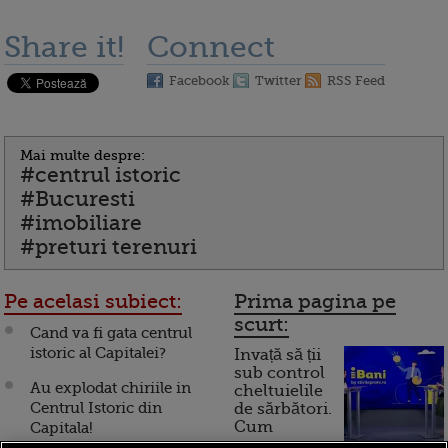
Share it!
Connect
Facebook
Twitter
RSS Feed
Mai multe despre:
#centrul istoric
#Bucuresti
#imobiliare
#preturi terenuri
Pe acelasi subiect:
Prima pagina pe
scurt:
Cand va fi gata centrul
istoric al Capitalei?
Invață să ții
sub control
Au explodat chiriile in
cheltuielile
Centrul Istoric din
de sărbători.
Cum
Capitala!