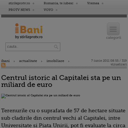
stirileprotv.ro
Romania, te iubesc
Vremea
PROTV NEWS
VOYO
ibani
actualitate
imobiliare
7 iunie 2011 08:55 / 319
vizualizari
Centrul istoric al Capitalei sta pe un
miliard de euro
Terenurile cu o suprafata de 57 de hectare situate
sub cladirile din centrul vechi al Capitalei, intre
Universitate si Piata Unirii, pot fi evaluate la circa