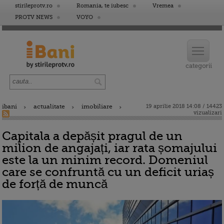
stirileprotv.ro
Romania, te iubesc
Vremea
PROTV NEWS
VOYO
ibani
actualitate
imobiliare
19 aprilie 2018 14:08 / 14423
vizualizari
Capitala a depășit pragul de un
milion de angajați, iar rata șomajului
este la un minim record. Domeniul
care se confruntă cu un deficit uriaș
de forță de muncă