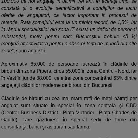
100.000 de noi angajaţi în ultimii trei ani. În acelaşi timp, se
constată şi o evoluţie semnificativă a condiţiilor de lucru
oferite de angajatori, ca factor important în procesul de
retenţie. Rata şomajului este la un minim record, de 1,5%, iar
în rândul specialiştilor din zona IT există un deficit de personal
substanţial, motiv pentru care Bucureştiul trebuie să îşi
menţină atractivitatea pentru a absorbi forţa de muncă din alte
zone
”, spun analiştii.
Aproximativ 65.000 de persoane lucrează în clădirile de
birouri din zona Pipera, circa 55.000 în zona Centru - Nord, iar
în Vest în jur de 38.000, cele trei zone concentrând 63% dintre
angajaţii clădirilor moderne de birouri din Bucureşti.
Clădirile de birouri cu cea mai mare rată de metri pătraţi per
angajat sunt situate în special în zona centrală şi CBD
(Central Business District - Piaţa Victoriei - Piaţa Charles de
Gaulle), care găzduiesc în special sedii de firme din
consultanţă, bănci şi asigurări sau farma.