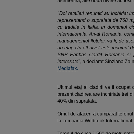
asemenea, alte doua nivele au fost i
"Doi retaileri renumiti au inchiriat i
reprezentand o suprafata de 768 mp
cu traditie in Italia, in domeniul 
internationala. Arval Romania, comp
managementul flotelor, va fi, de as
un etaj. Un alt nivel este inchiriat
BNP Paribas Cardif Romania si pu
interesate
", a declarat Sinziana Zai
Mediafax.
Ultimul etaj al cladirii va fi ocupat 
prezent cladirea are inchiriate trei d
40% din suprafata.
Omul de afaceri a cumparat terenul 
la compania Willbrook International
Terenul de circa 1.500 de metri patra