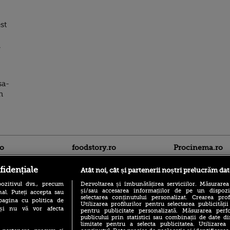
st
,
sa-
n
ro
foodstory.ro
Procinema.ro
fidențiale
Atât noi, cât și partenerii noștri prelucrăm dat
ozitivul dvs., precum
Dezvoltarea și îmbunătățirea serviciilor. Măsurarea
și/sau accesarea informațiilor de pe un dispoziti
al. Puteți accepta sau
selectarea conținutului personalizat. Crearea prof
pagina cu politica de
Utilizarea profilurilor pentru selectarea publicității
i și nu vă vor afecta
pentru publicitate personalizată. Măsurarea perfo
publicului prin statistici sau combinații de date di
(P) Descoperă Lumea
limitate pentru a selecta publicitatea. Utilizarea
Banditul zburător,
Evenimentelor din România