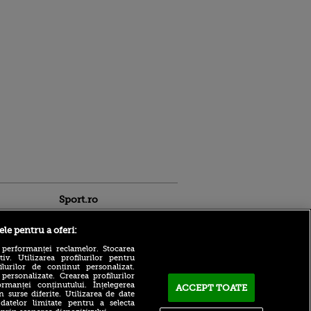
Sport.ro
ele pentru a oferi:
 performanței reclamelor. Stocarea
v. Utilizarea profilurilor pentru
ilurilor de conținut personalizat.
 personalizate. Crearea profilurilor
rmanței conținutului. Înțelegerea
ACCEPT TOATE
n surse diferite. Utilizarea de date
Giovanni Becali îl
 datelor limitate pentru a selecta
 cel mai
temperează pe favoritul lui