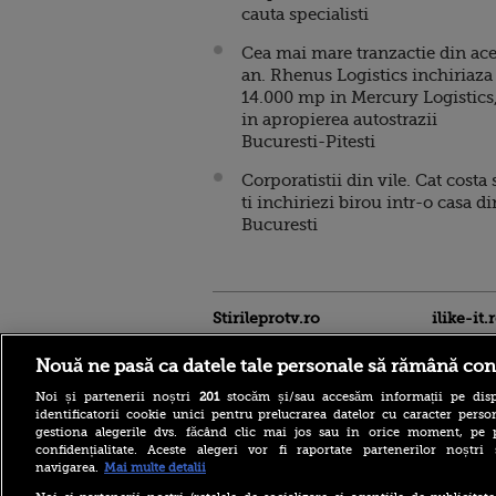
cauta specialisti
Cea mai mare tranzactie din ace
an. Rhenus Logistics inchiriaza
14.000 mp in Mercury Logistics
in apropierea autostrazii
Bucuresti-Pitesti
Corporatistii din vile. Cat costa 
ti inchiriezi birou intr-o casa di
Bucuresti
Stirileprotv.ro
ilike-it.
Nouă ne pasă ca datele tale personale să rămână con
Noi și partenerii noștri
201
stocăm și/sau accesăm informații pe disp
identificatorii cookie unici pentru prelucrarea datelor cu caracter person
gestiona alegerile dvs. făcând clic mai jos sau în orice moment, pe 
confidențialitate. Aceste alegeri vor fi raportate partenerilor noștr
navigarea.
Mai multe detalii