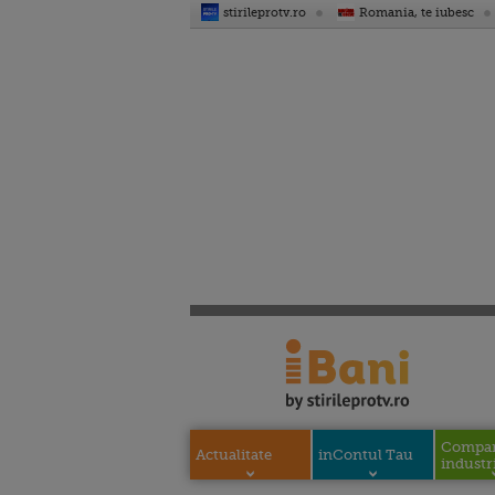
stirileprotv.ro
Romania, te iubesc
Compani
Actualitate
inContul Tau
industri