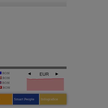
EUR
RON
RON
RON
RON
e
Smart People
Infografice