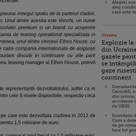
nchiriate.
Alegeri eu
aleg condu
care este m
mpreuna intregul spatiu de la parterul cladirii,
. Unul dintre acestia este Venchi, un nume
ciocolatei premium si un brand cu acoperire
ania de leasing operational specializata in
Ucraina
emenea, unul dintre chiriasii Ethos House, cu
Explozie la
 de catre compania internationala de asigurari
din Ucraina
rtam discutii in continuare cu alte parti
gazele pent
nea, leasing manager al Ethos House, potrivit
se întâmplă 
gaze ruseșt
continent
Documente d
de reprezentantii dezvoltatorului, astfel ca in
Cernobîl, c
intre cele 8 nivele disponibile, respectiv circa
din istorie,
accidente 
de URSS
pe care este dezvoltata cladirea in 2012 de
Inundație d
Cum a deve
 pentru 1,5 milioane de euro.
de pe urma
face tot po
ti, cumparat anul trecut cu 1,5 milioane euro,