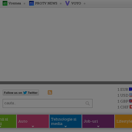
Vremea
PROTV NEWS
VOYO
1 EUR
1 USD
1 GBP
1 CHF
i si
Tehnologie si
Auto
Job-uri
Lifestyl
i
media