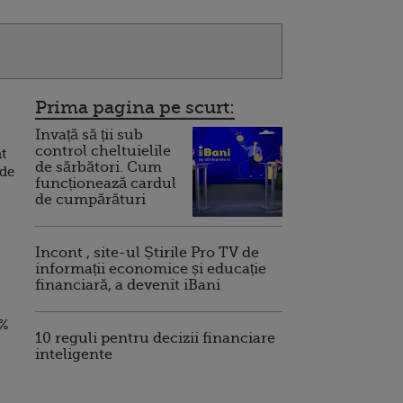
Prima pagina pe scurt:
Invață să ții sub
control cheltuielile
nt
de sărbători. Cum
 de
funcționează cardul
de cumpărături
Incont , site-ul Știrile Pro TV de
informații economice și educație
financiară, a devenit iBani
0%
10 reguli pentru decizii financiare
inteligente