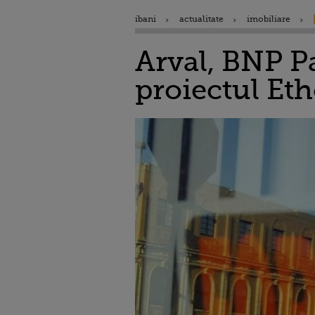
ibani
actualitate
imobiliare
Arval, BNP Pa
proiectul Eth