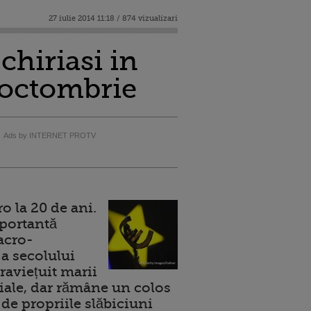
27 iulie 2014 11:18 / 874 vizualizari
chiriasi in
n octombrie
Ads by INTERNET PROTV
 la 20 de ani.
portantă
acro-
a secolului
raviețuit marii
ale, dar rămâne un colos
de propriile slăbiciuni