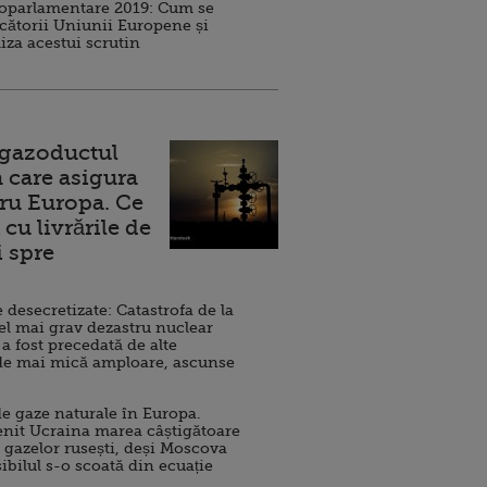
roparlamentare 2019: Cum se
cătorii Uniunii Europene și
iza acestui scrutin
 gazoductul
 care asigura
ru Europa. Ce
cu livrările de
i spre
esecretizate: Catastrofa de la
el mai grav dezastru nuclear
 a fost precedată de alte
de mai mică amploare, ascunse
e gaze naturale în Europa.
nit Ucraina marea câștigătoare
 gazelor rusești, deși Moscova
sibilul s-o scoată din ecuație