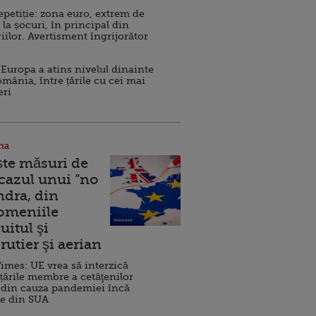
repetiție: zona euro, extrem de
 la șocuri, în principal din
iilor. Avertisment îngrijorător
Europa a atins nivelul dinainte
omânia, între țările cu cei mai
eri
na
ște măsuri de
 cazul unui ”no
ndra, din
Domeniile
uitul şi
rutier şi aerian
imes: UE vrea să interzică
 țările membre a cetăţenilor
 din cauza pandemiei încă
ve din SUA