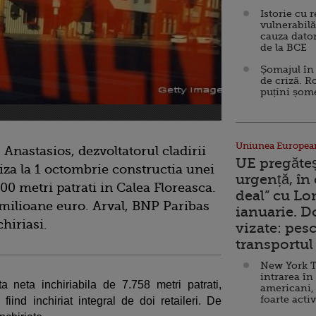
Istorie cu 
vulnerabilă
cauza dator
de la BCE
Șomajul în 
de criză. R
puțini șom
Uniunea Europea
Anastasios, dezvoltatorul cladirii
UE pregăte
liza la 1 octombrie constructia unei
urgență, în
000 metri patrati in Calea Floreasca.
deal” cu Lo
7 milioane euro. Arval, BNP Paribas
ianuarie. 
hiriasi.
vizate: pesc
transportul 
New York T
intrarea în
a neta inchiriabila de 7.758 metri patrati,
americani,
foarte acti
 fiind inchiriat integral de doi retaileri. De