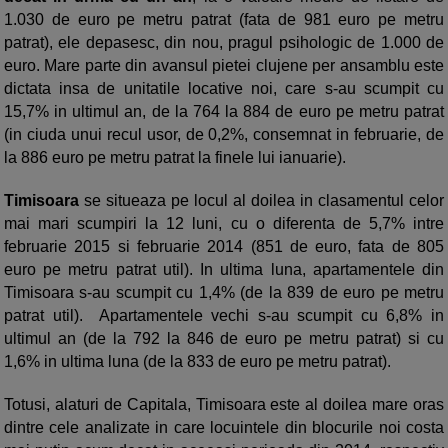
1.030 de euro pe metru patrat (fata de 981 euro pe metru
patrat), ele depasesc, din nou, pragul psihologic de 1.000 de
euro. Mare parte din avansul pietei clujene per ansamblu este
dictata insa de unitatile locative noi, care s-au scumpit cu
15,7% in ultimul an, de la 764 la 884 de euro pe metru patrat
(in ciuda unui recul usor, de 0,2%, consemnat in februarie, de
la 886 euro pe metru patrat la finele lui ianuarie).
Timisoara
se situeaza pe locul al doilea in clasamentul celor
mai mari scumpiri la 12 luni, cu o diferenta de 5,7% intre
februarie 2015 si februarie 2014 (851 de euro, fata de 805
euro pe metru patrat util). In ultima luna, apartamentele din
Timisoara s-au scumpit cu 1,4% (de la 839 de euro pe metru
patrat util). Apartamentele vechi s-au scumpit cu 6,8% in
ultimul an (de la 792 la 846 de euro pe metru patrat) si cu
1,6% in ultima luna (de la 833 de euro pe metru patrat).
Totusi, alaturi de Capitala, Timisoara este al doilea mare oras
dintre cele analizate in care locuintele din blocurile noi costa