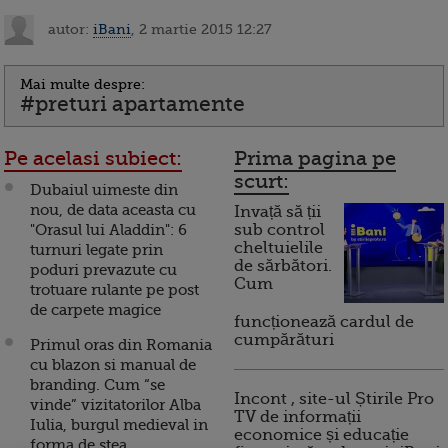
autor:
iBani
, 2 martie 2015 12:27
Mai multe despre:
#preturi apartamente
Pe acelasi subiect:
Prima pagina pe
scurt:
Dubaiul uimeste din
nou, de data aceasta cu
Invață să ții
"Orasul lui Aladdin": 6
sub control
cheltuielile
turnuri legate prin
de sărbători.
poduri prevazute cu
Cum
trotuare rulante pe post
de carpete magice
funcționează cardul de
cumpărături
Primul oras din Romania
cu blazon si manual de
branding. Cum “se
Incont , site-ul Știrile Pro
vinde” vizitatorilor Alba
TV de informații
Iulia, burgul medieval in
economice și educație
forma de stea