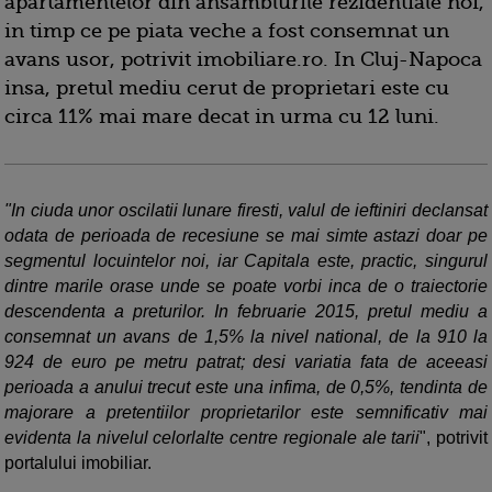
apartamentelor din ansamblurile rezidentiale noi,
in timp ce pe piata veche a fost consemnat un
avans usor, potrivit imobiliare.ro. In Cluj-Napoca
insa, pretul mediu cerut de proprietari este cu
circa 11% mai mare decat in urma cu 12 luni.
"In ciuda unor oscilatii lunare firesti, valul de ieftiniri declansat
odata de perioada de recesiune se mai simte astazi doar pe
segmentul locuintelor noi, iar Capitala este, practic, singurul
dintre marile orase unde se poate vorbi inca de o traiectorie
descendenta a preturilor. In februarie 2015, pretul mediu a
consemnat un avans de 1,5% la nivel national, de la 910 la
924 de euro pe metru patrat; desi variatia fata de aceeasi
perioada a anului trecut este una infima, de 0,5%, tendinta de
majorare a pretentiilor proprietarilor este semnificativ mai
evidenta la nivelul celorlalte centre regionale ale tarii
", potrivit
portalului imobiliar.