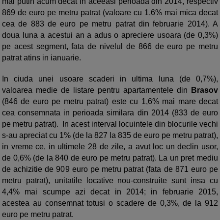
mai putin acum decat in aceeasi perioada din 2014, respectiv
869 de euro pe metru patrat (valoare cu 1,6% mai mica decat
cea de 883 de euro pe metru patrat din februarie 2014). A
doua luna a acestui an a adus o apreciere usoara (de 0,3%)
pe acest segment, fata de nivelul de 866 de euro pe metru
patrat atins in ianuarie.
In ciuda unei usoare scaderi in ultima luna (de 0,7%),
valoarea medie de listare pentru apartamentele din
Brasov
(846 de euro pe metru patrat) este cu 1,6% mai mare decat
cea consemnata in perioada similara din 2014 (833 de euro
pe metru patrat). In acest interval locuintele din blocurile vechi
s-au apreciat cu 1% (de la 827 la 835 de euro pe metru patrat),
in vreme ce, in ultimele 28 de zile, a avut loc un declin usor,
de 0,6% (de la 840 de euro pe metru patrat). La un pret mediu
de achizitie de 909 euro pe metru patrat (fata de 871 euro pe
metru patrat), unitatile locative nou-construite sunt insa cu
4,4% mai scumpe azi decat in 2014; in februarie 2015,
acestea au consemnat totusi o scadere de 0,3%, de la 912
euro pe metru patrat.