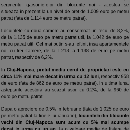
segmentul garsonierelor din blocurile noi - acestea se
situeaza in prezent la un nivel de pret de 1.009 euro pe metru
patrat (fata de 1.114 euro pe metru patrat).
Locuintele cu doua camere au consemnat un recul de 8,2%,
de la 1.135 de euro pe metru patrat util, la 1.042 de euro pe
metru patrat util. Cel mai putin s-au ieftinit insa apartamentele
noi cu trei camere, de la 1.213 la 1.138 de euro pe metru
patrat, respectiv de 6,2%.
In
Cluj-Napoca
,
pretul mediu cerut de proprietari este cu
circa 11% mai mare decat in urma cu 12 luni
, respectiv 958
de euro (fata de 862 de euro pe metru patrat). In ultima luna,
asteptarile acestora au scazut usor, cu 0,2%, de la 960 de
euro pe metru patrat.
Dupa o apreciere de 0,5% in februarie (fata de 1.025 de euro
pe metru patrat la finele lui ianuarie),
locuintele din blocurile
vechi din Cluj-Napoca sunt acum cu 5% mai scumpe
decat in urma cu un an
, la o valoare medie de listare de