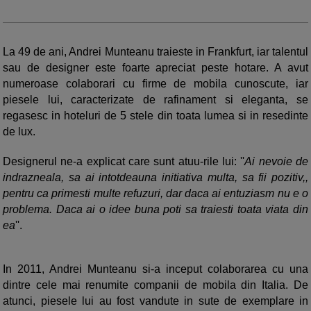
La 49 de ani, Andrei Munteanu traieste in Frankfurt, iar talentul
sau de designer este foarte apreciat peste hotare. A avut
numeroase colaborari cu firme de mobila cunoscute, iar
piesele lui, caracterizate de rafinament si eleganta, se
regasesc in hoteluri de 5 stele din toata lumea si in resedinte
de lux.
Designerul ne-a explicat care sunt atuu-rile lui: ''
Ai nevoie de
indrazneala, sa ai intotdeauna initiativa multa, sa fii pozitiv,,
pentru ca primesti multe refuzuri, dar daca ai entuziasm nu e o
problema. Daca ai o idee buna poti sa traiesti toata viata din
ea
''.
In 2011, Andrei Munteanu si-a inceput colaborarea cu una
dintre cele mai renumite companii de mobila din Italia. De
atunci, piesele lui au fost vandute in sute de exemplare in