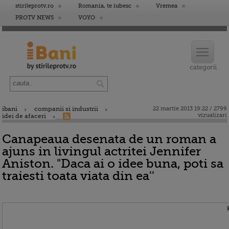
stirileprotv.ro
Romania, te iubesc
Vremea
PROTV NEWS
VOYO
ibani
companii si industrii
22 martie 2013 19:22 / 2799
vizualizari
idei de afaceri
Canapeaua desenata de un roman a
ajuns in livingul actritei Jennifer
Aniston. "Daca ai o idee buna, poti sa
traiesti toata viata din ea''