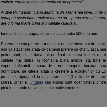
cultivat, educat in acest domeniu ca sa apreciezi'
'
Andrei Munteanu: "
Cand ajungi la un asemenea nivel, unde o
canapea costa foarte mult pentru ca are spuma cea mai buna,
are o forma foarte buna si o calitate culturala
''.
Iar o astfel de canapea se vinde cu cel putin 5000 de euro.
Puterea de cumparare a romanilor nu este insa atat de mare,
asa ca statisticile arata ca oamenii prefera sa cheltuiasca mai
putini bani, chiar daca intr-un final cumpara lucruri de o
calitate mai slaba. In Romania piata mobilei sta bine la
exporturi. Strainii cumpara de la noi: canapele, bucatarii sau
dormitoare, iar cifrele arata o crestere a exporturilor cu 15
procente, ajungand la o valoare de 1,3 miliarde de euro.
Marea Britanie,
Ungaria
sau Rusia sunt doar cateva dintre
pietele de unde ne vin cele mai multe comenzi.