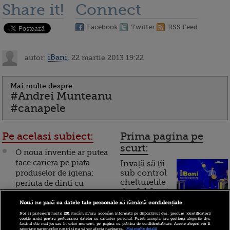
Share it!
Connect
Facebook
Twitter
RSS Feed
autor:
iBani
, 22 martie 2013 19:22
Mai multe despre:
#Andrei Munteanu
#canapele
Pe acelasi subiect:
Prima pagina pe
scurt:
O noua inventie ar putea
face cariera pe piata
Invață să ții
produselor de igiena:
sub control
cheltuielile
periuta de dinti cu
de sărbători.
manivela
Cum
Nouă ne pasă ca datele tale personale să rămână confidențiale
Inventie romaneasca de
Noi și partenerii noștri
201
stocăm și/sau accesăm informații pe dispozitivul dvs., precum identificatorii
funcționează cardul de
cookie unici pentru prelucrarea datelor cu caracter personal. Puteți accepta sau gestiona alegerile dvs.
100 mld. euro, disputata
făcând clic mai jos sau în orice moment, pe pagina cu politica de confidențialitate. Aceste alegeri vor fi
cumpărături
raportate partenerilor noștri și nu vă vor afecta navigarea.
Mai multe detalii