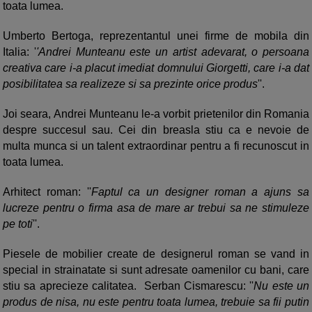
toata lumea.
Umberto Bertoga, reprezentantul unei firme de mobila din
Italia: '
'Andrei Munteanu este un artist adevarat, o persoana
creativa care i-a placut imediat domnului Giorgetti, care i-a dat
posibilitatea sa realizeze si sa prezinte orice produs
''.
Joi seara, Andrei Munteanu le-a vorbit prietenilor din Romania
despre succesul sau. Cei din breasla stiu ca e nevoie de
multa munca si un talent extraordinar pentru a fi recunoscut in
toata lumea.
Arhitect roman: ''
Faptul ca un designer roman a ajuns sa
lucreze pentru o firma asa de mare ar trebui sa ne stimuleze
pe toti
''.
Piesele de mobilier create de designerul roman se vand in
special in strainatate si sunt adresate oamenilor cu bani, care
stiu sa aprecieze calitatea. Serban Cismarescu: ''
Nu este un
produs de nisa, nu este pentru toata lumea, trebuie sa fii putin