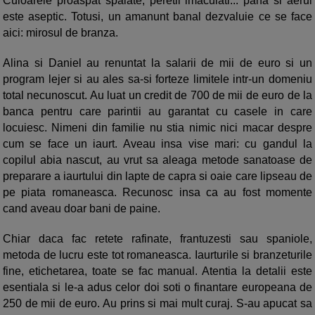
Culoarele proaspat spalate, peretii imaculati... pana si aerul
este aseptic. Totusi, un amanunt banal dezvaluie ce se face
aici: mirosul de branza.
Alina si Daniel au renuntat la salarii de mii de euro si un
program lejer si au ales sa-si forteze limitele intr-un domeniu
total necunoscut. Au luat un credit de 700 de mii de euro de la
banca pentru care parintii au garantat cu casele in care
locuiesc. Nimeni din familie nu stia nimic nici macar despre
cum se face un iaurt. Aveau insa vise mari: cu gandul la
copilul abia nascut, au vrut sa aleaga metode sanatoase de
preparare a iaurtului din lapte de capra si oaie care lipseau de
pe piata romaneasca. Recunosc insa ca au fost momente
cand aveau doar bani de paine.
Chiar daca fac retete rafinate, frantuzesti sau spaniole,
metoda de lucru este tot romaneasca. Iaurturile si branzeturile
fine, etichetarea, toate se fac manual. Atentia la detalii este
esentiala si le-a adus celor doi soti o finantare europeana de
250 de mii de euro. Au prins si mai mult curaj. S-au apucat sa