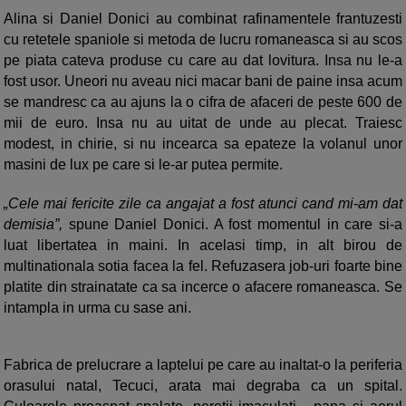
Alina si Daniel Donici au combinat rafinamentele frantuzesti
cu retetele spaniole si metoda de lucru romaneasca si au scos
pe piata cateva produse cu care au dat lovitura. Insa nu le-a
fost usor. Uneori nu aveau nici macar bani de paine insa acum
se mandresc ca au ajuns la o cifra de afaceri de peste 600 de
mii de euro. Insa nu au uitat de unde au plecat. Traiesc
modest, in chirie, si nu incearca sa epateze la volanul unor
masini de lux pe care si le-ar putea permite.
Cele mai fericite zile ca angajat a fost atunci cand mi-am dat
demisia”,
spune Daniel Donici. A fost momentul in care si-a
luat libertatea in maini. In acelasi timp, in alt birou de
multinationala sotia facea la fel. Refuzasera job-uri foarte bine
platite din strainatate ca sa incerce o afacere romaneasca. Se
intampla in urma cu sase ani.
Fabrica de prelucrare a laptelui pe care au inaltat-o la periferia
orasului natal, Tecuci, arata mai degraba ca un spital.