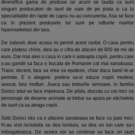
diversifice gama de produse iar acum se lauda ca sunt
singurii producatori de iaurt de oaie de pe piata si ca la
specialitatile din lapte de capra nu au concurenta. Asa se face
ca in prezent produsele lor sunt pe rafturile marilor
hipermarketuri din tara.
De zabovit, doar acasa isi permit acest rasfat. O casa pentru
care platesc chirie, desi au o cifra de afaceri de 600 de mii de
euro. Dar mai ales o casa in care ii asteapta copiii, pentru care
s-au gandit sa faca o bucata de Romanie cat mai sanatoasa.
Traisc decent, fara sa vrea sa epateze, chiar daca banii le-ar
permite. E o alegere: prefera sa-si educe copiii modest,
asezat, fara mofturi. Joaca sau treburile serioase, in familia
Donici totul se face impreuna. De pilda, discuta cu cei mici ce
personaje de desene animate ar trebui sa apara pe etichetele
de iaurt ca sa atraga copiii.
Sotii Donici stiu ca o afacere sanatoasa se face cu pasi mici.
N-au vrut niciodata sa dea lovitura, sa dea un tun care sa-i
imbogateasca. De aceea vor sa continue sa faca un iaurt