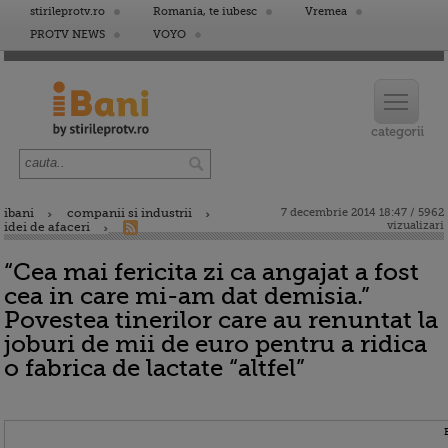
stirileprotv.ro
Romania, te iubesc
Vremea
PROTV NEWS
VOYO
ibani
companii si industrii
7 decembrie 2014 18:47 / 5962
vizualizari
idei de afaceri
“Cea mai fericita zi ca angajat a fost
cea in care mi-am dat demisia.”
Povestea tinerilor care au renuntat la
joburi de mii de euro pentru a ridica
o fabrica de lactate “altfel”