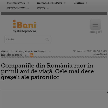
stirileprotv.ro
Romania, te iubesc
Vremea
PROTV NEWS
VOYO
ibani
companii si industrii
30 martie 2019 07:18 / 727
vizualizari
idei de afaceri
Companiile din România mor în
primii ani de viață. Cele mai dese
greşeli ale patronilor