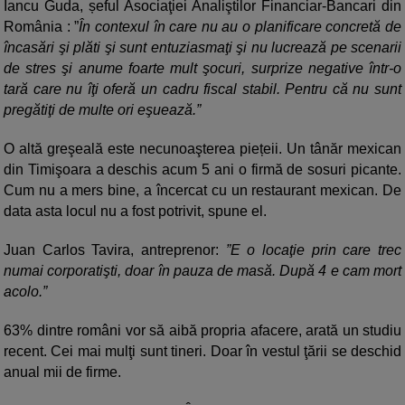
Iancu Guda, șeful Asociaţiei Analiştilor Financiar-Bancari din
România : ”
În contexul în care nu au o planificare concretă de
încasări şi plăti şi sunt entuziasmaţi şi nu lucrează pe scenarii
de stres şi anume foarte mult şocuri, surprize negative într-o
tară care nu îţi oferă un cadru fiscal stabil. Pentru că nu sunt
pregătiţi de multe ori eşuează.”
O altă greşeală este necunoaşterea piețeii. Un tânăr mexican
din Timişoara a deschis acum 5 ani o firmă de sosuri picante.
Cum nu a mers bine, a încercat cu un restaurant mexican. De
data asta locul nu a fost potrivit, spune el.
Juan Carlos Tavira, antreprenor:
”E o locaţie prin care trec
numai corporatişti, doar în pauza de masă. După 4 e cam mort
acolo.”
63% dintre români vor să aibă propria afacere, arată un studiu
recent. Cei mai mulţi sunt tineri. Doar în vestul ţării se deschid
anual mii de firme.