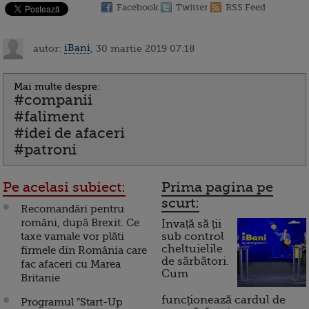
Facebook
Twitter
RSS Feed
autor:
iBani
, 30 martie 2019 07:18
Mai multe despre:
#companii
#faliment
#idei de afaceri
#patroni
Pe acelasi subiect:
Prima pagina pe
scurt:
Recomandări pentru
români, după Brexit. Ce
Invață să ții
taxe vamale vor plăti
sub control
cheltuielile
firmele din România care
de sărbători.
fac afaceri cu Marea
Cum
Britanie
funcționează cardul de
Programul ″Start-Up