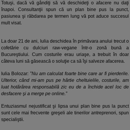
Totuşi, dacă vă gândiţi să vă deschideţi o afacere nu daţi
înapoi. Consultanţii spun că un plan bine pus la punct,
pasiunea şi răbdarea pe termen lung vă pot aduce succesul
mult visat.
La doar 21 de ani, Iulia deschidea în primăvara anului trecut o
cofetărie cu dulciuri raw-vegane într-o zonă bună a
Bucureştiului. Cum costurile erau uriaşe, a trebuit în doar
câteva luni să găsească o soluţie ca să îşi salveze afacerea.
Iulia Bolozar: ”
Nu am calculat foarte bine care ar fi pierderile.
Ulterior, când mi-am pus pe hârtie cheltuielile, costurile, am
luat hotărârea responsabilă zic eu de a închide acel loc de
desfacere şi a merge pe online.”
Entuziasmul nejustificat şi lipsa unui plan bine pus la punct
sunt cele mai frecvente greşeli ale tinerilor antreprenori, spun
specialiştii.