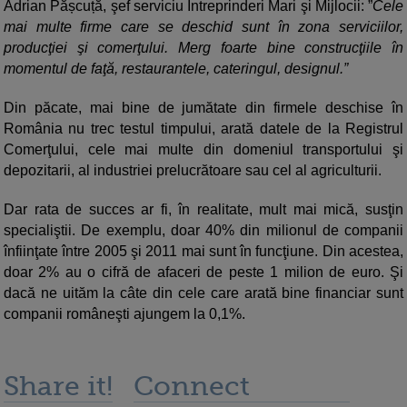
Adrian Pășcuță, şef serviciu Întreprinderi Mari şi Mijlocii: ”
Cele
mai multe firme care se deschid sunt în zona serviciilor,
producţiei şi comerţului. Merg foarte bine construcţiile în
momentul de faţă, restaurantele, cateringul, designul.”
Din păcate, mai bine de jumătate din firmele deschise în
România nu trec testul timpului, arată datele de la Registrul
Comerţului, cele mai multe din domeniul transportului şi
depozitarii, al industriei prelucrătoare sau cel al agriculturii.
Dar rata de succes ar fi, în realitate, mult mai mică, susţin
specialiştii. De exemplu, doar 40% din milionul de companii
înfiinţate între 2005 şi 2011 mai sunt în funcţiune. Din acestea,
doar 2% au o cifră de afaceri de peste 1 milion de euro. Şi
dacă ne uităm la câte din cele care arată bine financiar sunt
companii româneşti ajungem la 0,1%.
Share it!
Connect