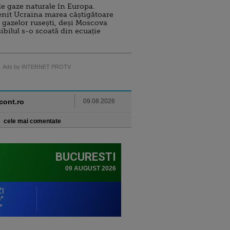
e gaze naturale în Europa.
nit Ucraina marea câștigătoare
 gazelor rusești, deși Moscova
sibilul s-o scoată din ecuație
Ads by INTERNET PROTV
ncont.ro
09.08.2026
cele mai comentate