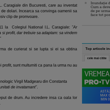
Inundație d
.L. Caragiale din Bucuresti, care au inventat
Cum a deve
00 de dolari. Incearca sa convinga oamenii sa
de pe urma
face tot po
lusiv clip de promvoare.
11 la Colegiul National I.L. Caragiale:
"Ar
 si profit, dar trebuie sa adaptam: sa vindem
"
Top articole i
rma de curierat si se lupta si ei sa obtina
cele mai citite
i profit, sunt multumiti ca pana la urma nu au
hnologic Virgil Madgearu din Constanta
 unitati de invatamant"
.
ceput de drum. Au incredere insa ca oala lor
.