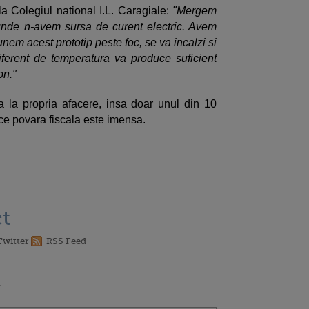
a Colegiul national I.L. Caragiale:
"Mergem
, unde n-avem sursa de curent electric. Avem
nem acest prototip peste foc, se va incalzi si
iferent de temperatura va produce suficient
on."
a la propria afacere, insa doar unul din 10
e povara fiscala este imensa.
t
Twitter
RSS Feed
1