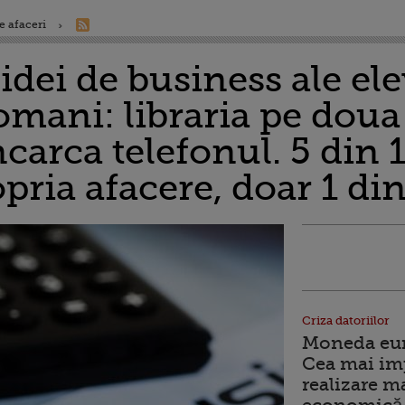
e afaceri
idei de business ale elev
omani: libraria pe doua 
ncarca telefonul. 5 din 1
opria afacere, doar 1 di
Criza datoriilor
Moneda euro
Cea mai im
realizare m