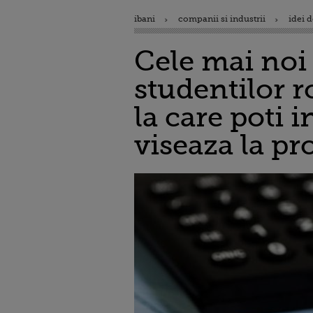
ibani
companii si industrii
idei d
Cele mai noi 
studentilor r
la care poti i
viseaza la pr