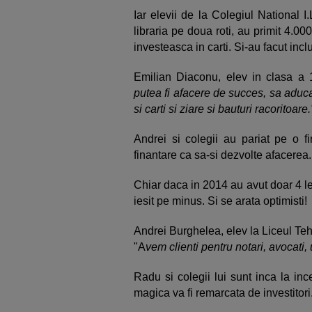
Iar elevii de la Colegiul National I
libraria pe doua roti, au primit 4.0
investeasca in carti. Si-au facut inc
Emilian Diaconu, elev in clasa a 
putea fi afacere de succes, sa aduca
si carti si ziare si bauturi racoritoare.
Andrei si colegii au pariat pe o fi
finantare ca sa-si dezvolte afacerea.
Chiar daca in 2014 au avut doar 4 le
iesit pe minus. Si se arata optimisti!
Andrei Burghelea, elev la Liceul Te
"A
vem clienti pentru notari, avocati,
Radu si colegii lui sunt inca la in
magica va fi remarcata de investitori