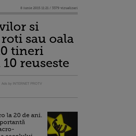
8 iunie 2015 11:21 / 3379 vizualizari
ilor si
roti sau oala
0 tineri
n 10 reuseste
Ads by INTERNET PROTV
 la 20 de ani.
portantă
acro-