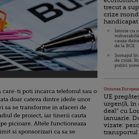
economică 
trecut a sup
crize mondi
handicapat 
Istorie cu 
vulnerabilă
cauza dator
de la BCE
Șomajul în 
de criză. R
puțini șom
Uniunea Europea
a care-ti poti incarca telefonul sau o
UE pregăte
Iata doar cateva dintre ideile unor
urgență, în
ri sa se transforme in afaceri de
deal” cu Lo
diul de proiect, iar tinerii cauta
ianuarie. 
 pe picioare. Altele functioneaza
vizate: pesc
rimit si sponsorizari ca sa se
transportul 