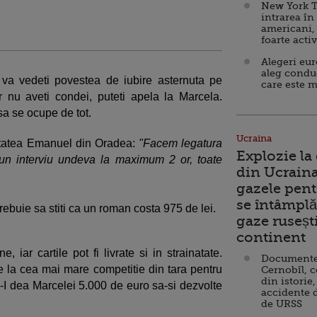
New York T
intrarea în
americani,
foarte acti
Alegeri eu
aleg condu
 va vedeti povestea de iubire asternuta pe
care este m
 nu aveti condei, puteti apela la Marcela.
sa se ocupe de tot.
Ucraina
itatea Emanuel din Oradea:
"Facem legatura
Explozie la
 E un interviu undeva la maximum 2 or, toate
din Ucraina
gazele pent
se întâmplă 
Trebuie sa stiti ca un roman costa 975 de lei.
gaze ruseșt
continent
, iar cartile pot fi livrate si in strainatate.
Documente d
 de la cea mai mare competitie din tara pentru
Cernobîl, c
din istorie,
sa-I dea Marcelei 5.000 de euro sa-si dezvolte
accidente 
de URSS