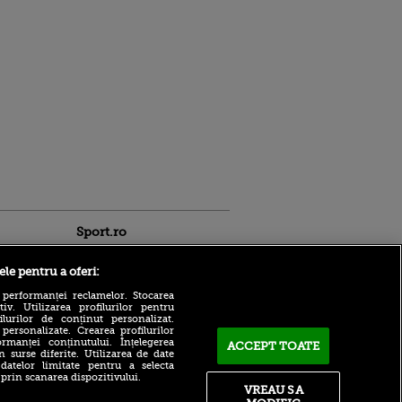
Sport.ro
ele pentru a oferi:
 performanței reclamelor. Stocarea
v. Utilizarea profilurilor pentru
ilurilor de conținut personalizat.
 personalizate. Crearea profilurilor
rmanței conținutului. Înțelegerea
ACCEPT TOATE
n surse diferite. Utilizarea de date
Ioan Varga, „salvat” de
 datelor limitate pentru a selecta
ldau din
polonezi. Au venit banii la
 prin scanarea dispozitivului.
 și
CFR Cluj!
VREAU SA
 logodnica