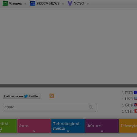
Vremea
PROTV NEWS
VOYO
1 EUR
1 USD
1 GBP
1 CHF
i si
Tehnologie si
Auto
Job-uri
Lifestyl
i
media