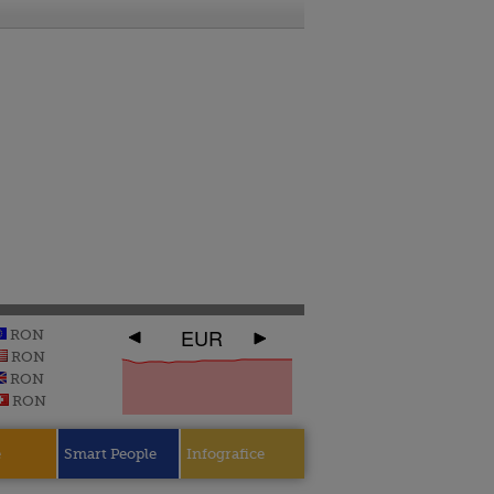
EUR
RON
RON
RON
RON
e
Smart People
Infografice