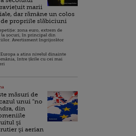
a secolului
raviețuit marii
ale, dar rămâne un colos
de propriile slăbiciuni
repetiție: zona euro, extrem de
 la șocuri, în principal din
iilor. Avertisment îngrijorător
Europa a atins nivelul dinainte
omânia, între țările cu cei mai
eri
na
ște măsuri de
 cazul unui ”no
ndra, din
Domeniile
uitul şi
rutier şi aerian