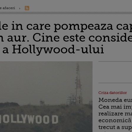
e afaceri
le in care pompeaza cap
n aur. Cine este consid
i a Hollywood-ului
Criza datoriilor
Moneda euro
Cea mai im
realizare m
economică 
trecut a sup