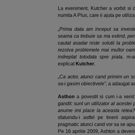
La eveniment, Kutcher a vorbit si d
numita A Plus, care ii ajuta pe utiliz
„Prima data am inceput sa invest
seama ca trebuie sa ma extind, pen
cautat asadar niste solutii la prob
rezolva problemele mai multor oa
indreptat totodata spre piata, m
explicat
Kutcher
.
„Ca actor, atunci cand primim un sc
sa-i gasim obiectivele”
, a adaugat a
Asthon
a povestit si cum i-a veni
gandit: sunt un utilizator al acestei
anume imi place la aceasta retea?
sfatuindu-i astfel pe tinerii aspi
pragmatic atunci cand vor sa se ap
Pe 16 aprilie 2009, Ashton a deveni