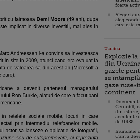
americani,
foarte acti
Alegeri eu
torit cu faimoasa
Demi Moore
(49 ani), dupa
aleg condu
care este m
ste implicat in diverse investitii, mai ales in
Ucraina
 Marc Andreessen l-a convins sa investeasca
Explozie la
t in site in 2009, atunci cand era evaluat la
din Ucraina
fata de valoarea sa din acest an (Microsoft a
gazele pent
 euro).
se întâmplă 
gaze ruseșt
ericane a devenit partenerul managerului
continent
ului Ron Burkle, alaturi de care a facut bani
Documente d
 americane.
Cernobîl, c
din istorie,
in retelele sociale mobile, locuri in care
accidente 
de URSS
onectati prin intermediul telefoanelor mobile.
l actor sa lanseze o aplicatie de fotografii,
Inundație d
Cum a deve
fuziune sau de autopromovare, ci reprezinta