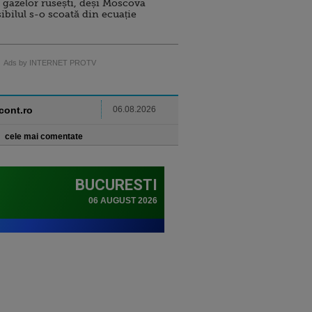
 gazelor rusești, deși Moscova
sibilul s-o scoată din ecuație
Ads by INTERNET PROTV
ncont.ro
06.08.2026
cele mai comentate