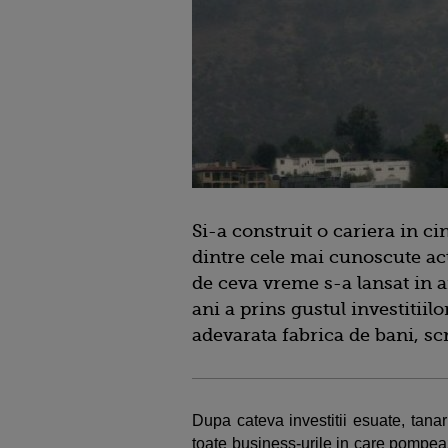
Si-a construit o cariera in c
dintre cele mai cunoscute act
de ceva vreme s-a lansat in af
ani a prins gustul investitiilo
adevarata fabrica de bani, sc
Dupa cateva investitii esuate, tanar
toate business-urile in care pompea