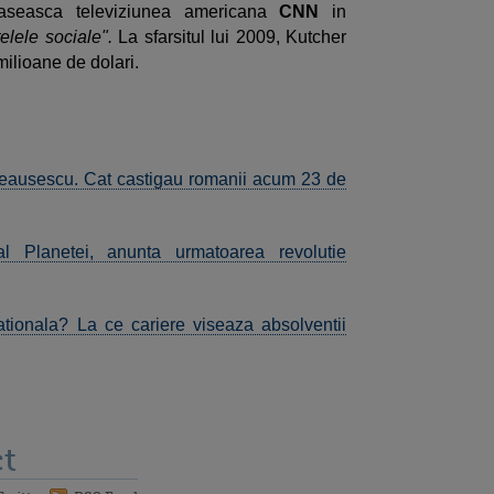
aseasca televiziunea americana
CNN
in
elele sociale".
La sfarsitul lui 2009, Kutcher
ilioane de dolari.
 Ceausescu. Cat castigau romanii acum 23 de
al Planetei, anunta urmatoarea revolutie
ationala? La ce cariere viseaza absolventii
t