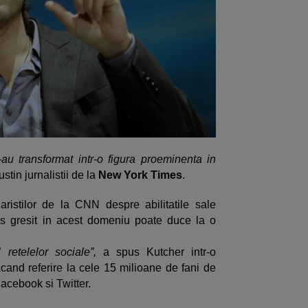
l-au transformat intr-o figura proeminenta in
sustin jurnalistii de la
New York Times
.
iaristilor de la CNN despre abilitatile sale
as gresit in acest domeniu poate duce la o
etelelor sociale”,
a spus Kutcher intr-o
acand referire la cele 15 milioane de fani de
Facebook si Twitter.