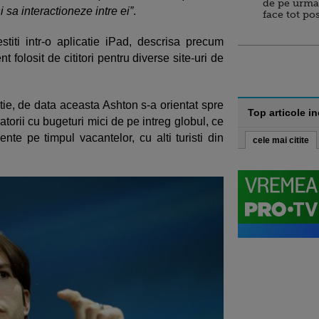
de pe urma
 sa interactioneze intre ei”
.
face tot po
iti intr-o aplicatie iPad, descrisa precum
t folosit de cititori pentru diverse site-uri de
itie, de data aceasta Ashton s-a orientat spre
Top articole i
torii cu bugeturi mici de pe intreg globul, ce
e pe timpul vacantelor, cu alti turisti din
cele mai citite