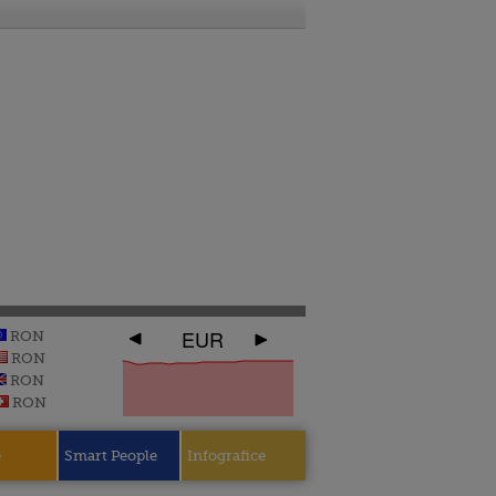
EUR
RON
RON
RON
RON
e
Smart People
Infografice