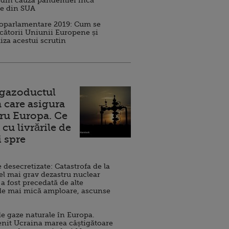
 din cauza pandemiei încă
ve din SUA
roparlamentare 2019: Cum se
cătorii Uniunii Europene și
iza acestui scrutin
 gazoductul
 care asigura
ru Europa. Ce
cu livrările de
i spre
esecretizate: Catastrofa de la
el mai grav dezastru nuclear
 a fost precedată de alte
de mai mică amploare, ascunse
e gaze naturale în Europa.
nit Ucraina marea câștigătoare