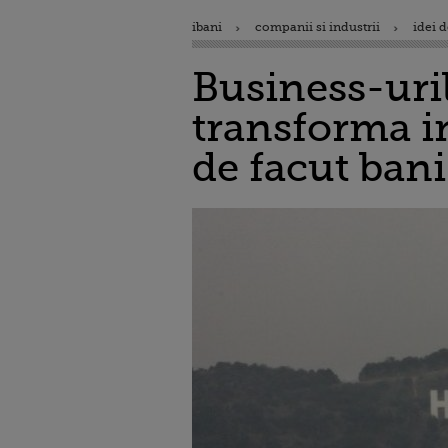
ibani
companii si industrii
idei d
Business-uri
transforma i
de facut ban