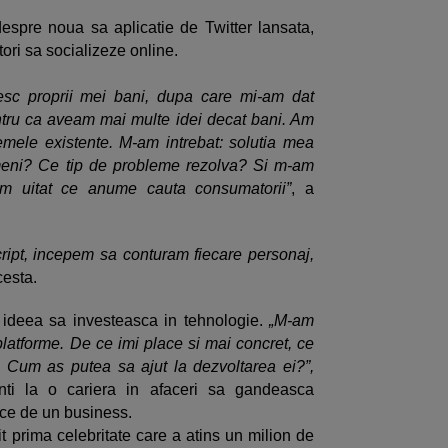
espre noua sa aplicatie de Twitter lansata,
atori sa socializeze online.
esc proprii mei bani, dupa care mi-am dat
tru ca aveam mai multe idei decat bani. Am
lemele existente. M-am intrebat: solutia mea
meni? Ce tip de probleme rezolva? Si m-am
-am uitat ce anume cauta consumatorii”
, a
ript, incepem sa conturam fiecare personaj,
cesta.
t ideea sa investeasca in tehnologie.
„M-am
 platforme. De ce imi place si mai concret, ce
 Cum as putea sa ajut la dezvoltarea ei?”,
ranti la o cariera in afaceri sa gandeasca
uce de un business.
t prima celebritate care a atins un milion de