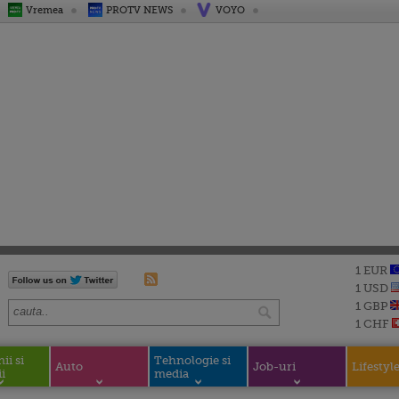
Vremea
PROTV NEWS
VOYO
1 EUR
1 USD
1 GBP
1 CHF
i si
Tehnologie si
Auto
Job-uri
Lifestyl
i
media