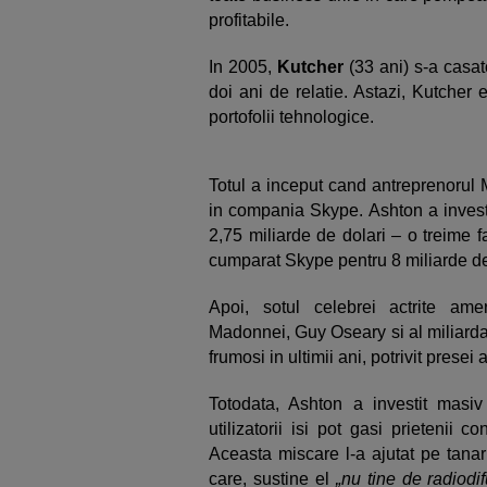
profitabile.
In 2005,
Kutcher
(33 ani) s-a casa
doi ani de relatie. Astazi, Kutcher e
portofolii tehnologice.
Totul a inceput cand antreprenorul
in compania Skype. Ashton a investi
2,75 miliarde de dolari – o treime 
cumparat Skype pentru 8 miliarde de
Apoi, sotul celebrei actrite am
Madonnei, Guy Oseary si al miliardar
frumosi in ultimii ani, potrivit presei
Totodata, Ashton a investit masiv 
utilizatorii isi pot gasi prietenii c
Aceasta miscare l-a ajutat pe tanaru
care, sustine el
„nu tine de radiodi