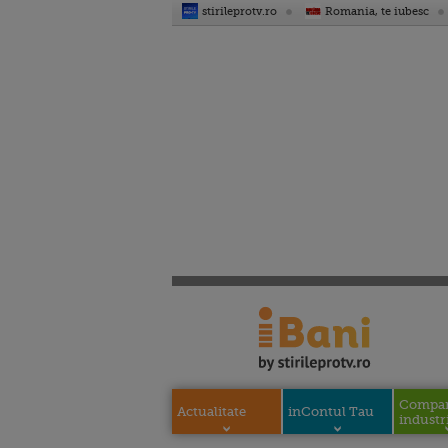
stirileprotv.ro
Romania, te iubesc
Compani
Actualitate
inContul Tau
industri