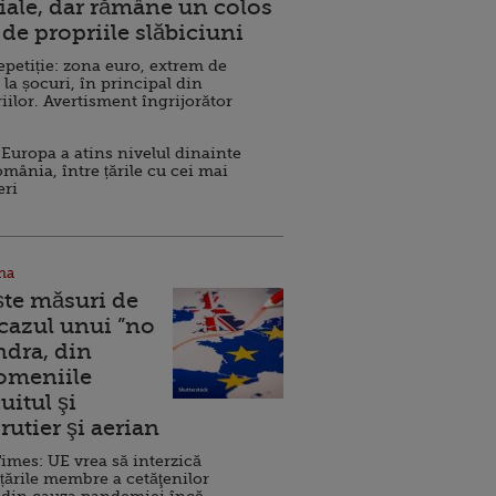
ale, dar rămâne un colos
de propriile slăbiciuni
repetiție: zona euro, extrem de
 la șocuri, în principal din
iilor. Avertisment îngrijorător
Europa a atins nivelul dinainte
omânia, între țările cu cei mai
eri
na
ște măsuri de
 cazul unui ”no
ndra, din
Domeniile
uitul şi
rutier şi aerian
imes: UE vrea să interzică
 țările membre a cetăţenilor