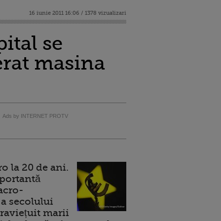
16 iunie 2011 16:06 / 1378 vizualizari
ital se
erat masina
Ads by INTERNET PROTV
 la 20 de ani.
portantă
acro-
a secolului
raviețuit marii