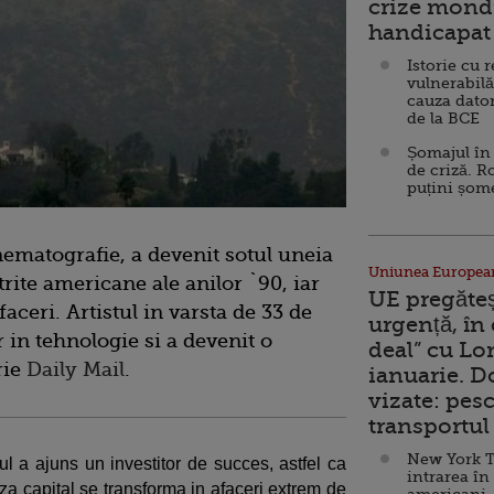
crize mondi
handicapat 
Istorie cu 
vulnerabilă
cauza dator
de la BCE
Șomajul în 
de criză. R
puțini șom
inematografie, a devenit sotul uneia
Uniunea Europea
rite americane ale anilor `90, iar
UE pregăte
aceri. Artistul in varsta de 33 de
urgență, în
r in tehnologie si a devenit o
deal” cu Lo
rie
Daily Mail
.
ianuarie. 
vizate: pesc
transportul 
New York T
ul a ajuns un investitor de succes, astfel ca
intrarea în
za capital se transforma in afaceri extrem de