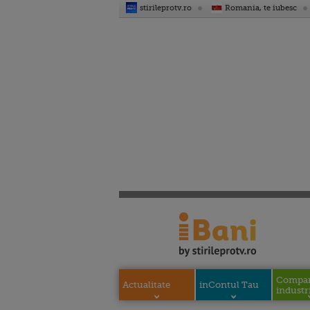
stirileprotv.ro
Romania, te iubesc
Compani
Actualitate
inContul Tau
industri