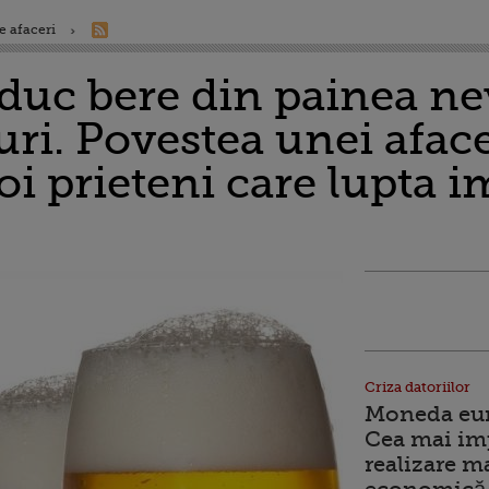
e afaceri
oduc bere din painea n
ri. Povestea unei aface
oi prieteni care lupta 
Criza datoriilor
Moneda euro
Cea mai im
realizare m