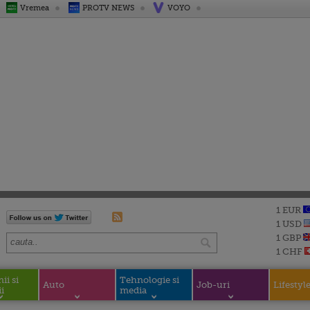
Vremea
PROTV NEWS
VOYO
1 EUR
1 USD
1 GBP
1 CHF
i si
Tehnologie si
Auto
Job-uri
Lifestyl
i
media