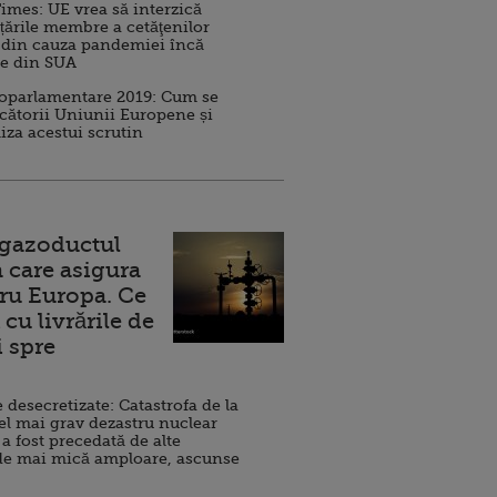
imes: UE vrea să interzică
 țările membre a cetăţenilor
 din cauza pandemiei încă
ve din SUA
roparlamentare 2019: Cum se
cătorii Uniunii Europene și
iza acestui scrutin
 gazoductul
 care asigura
ru Europa. Ce
cu livrările de
i spre
esecretizate: Catastrofa de la
el mai grav dezastru nuclear
 a fost precedată de alte
de mai mică amploare, ascunse