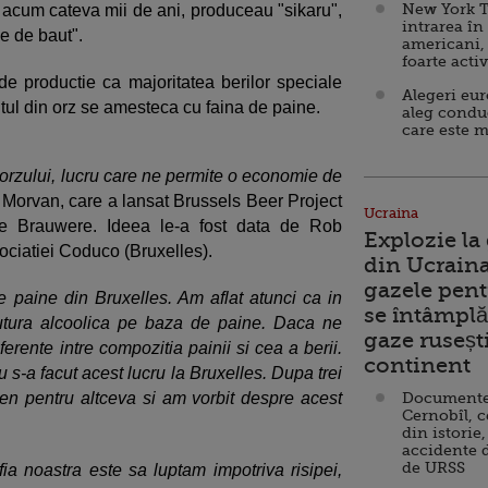
New York T
 acum cateva mii de ani, produceau "sikaru",
intrarea în
e de baut".
americani,
foarte acti
 productie ca majoritatea berilor speciale
Alegeri eu
ltul din orz se amesteca cu faina de paine.
aleg condu
care este m
l orzului, lucru care ne permite o economie de
 Morvan, care a lansat Brussels Beer Project
Ucraina
 de Brauwere. Ideea le-a fost data de Rob
Explozie la
sociatiei Coduco (Bruxelles).
din Ucraina
gazele pent
e paine din Bruxelles. Am aflat atunci ca in
se întâmplă 
bautura alcoolica pe baza de paine. Daca ne
gaze ruseșt
erente intre compozitia painii si cea a berii.
continent
 s-a facut acest lucru la Bruxelles. Dupa trei
en pentru altceva si am vorbit despre acest
Documente d
Cernobîl, c
din istorie,
accidente 
de URSS
fia noastra este sa luptam impotriva risipei,