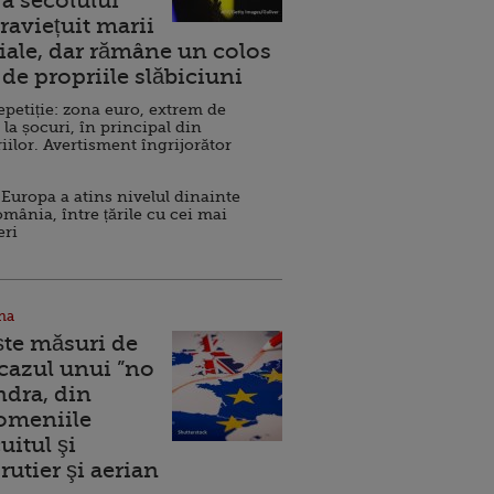
a secolului
raviețuit marii
ale, dar rămâne un colos
de propriile slăbiciuni
repetiție: zona euro, extrem de
 la șocuri, în principal din
iilor. Avertisment îngrijorător
Europa a atins nivelul dinainte
omânia, între țările cu cei mai
eri
na
ște măsuri de
 cazul unui ”no
ndra, din
Domeniile
uitul şi
rutier şi aerian