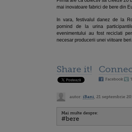
Firma are ca obiectiv sa creeze 20 d
mai inovatoare fabrici de bere din E
In vara, festivalul danez de la Ro
pornind de la urina participantil
evenimentului au fost reciclati p
necesar producerii unei viitoare beri
Share it!
Connec
Facebook
autor:
iBani
, 21 septembrie 20
Mai multe despre:
#bere