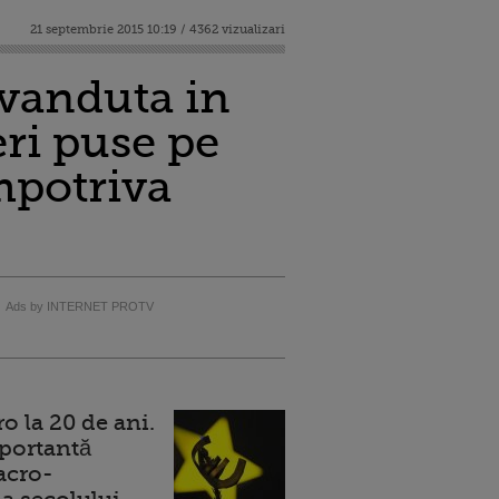
21 septembrie 2015 10:19 / 4362 vizualizari
evanduta in
ri puse pe
impotriva
Ads by INTERNET PROTV
 la 20 de ani.
portantă
acro-