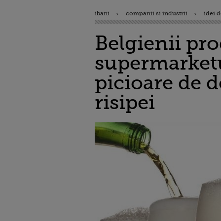
ibani
companii si industrii
idei d
Belgienii pr
supermarketu
picioare de d
risipei