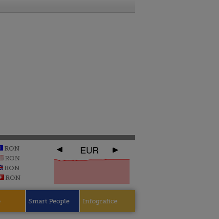
EUR
RON
RON
RON
RON
e
Smart People
Infografice