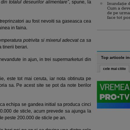
in totalul deseurilor alimentare",
spune, la
Inundație d
Cum a deve
de pe urma
face tot po
ntreprinzatori au fost nevoiti sa gaseasca cea
nea in faina.
emperatura potrivita si mixerul adecvat ca sa
a tinerii berari.
Top articole i
nevandute in ajun, in trei supermarketuri din
cele mai citite
e, este tot mai ceruta, iar nota obtinuta pe
ia sa. Pe acest site se pot da note berilor
aca echipa se gandea initial sa produca cinci
0.000 de sticle, acum prevede sa ajunga la
de peste 200.000 de sticle pe an.