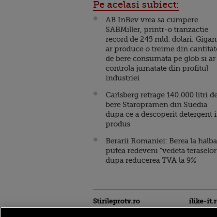
Pe acelasi subiect:
AB InBev vrea sa cumpere
SABMiller, printr-o tranzactie
record de 245 mld. dolari. Gigan
ar produce o treime din cantitat
de bere consumata pe glob si ar
controla jumatate din profitul
industriei
Carlsberg retrage 140.000 litri d
bere Staropramen din Suedia
dupa ce a descoperit detergent 
produs
Berarii Romaniei: Berea la halba
putea redeveni "vedeta teraselor
dupa reducerea TVA la 9%
Stirileprotv.ro
ilike-it.