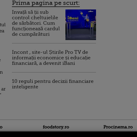
Prima pagina pe scurt:
Invață să ții sub
control cheltuielile
de sărbători. Cum
tul
funcționează cardul
ea
de cumpărături
Incont , site-ul Știrile Pro TV de
informații economice și educație
e
financiară, a devenit iBani
in
10 reguli pentru decizii financiare
inteligente
 ar
"
ro
foodstory.ro
Procinema.ro