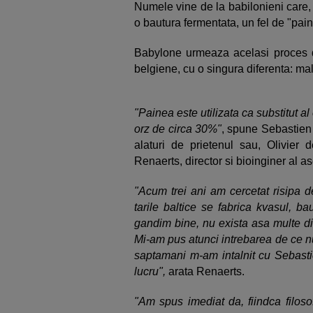
Numele vine de la babilonieni care,
o bautura fermentata, un fel de "pain
Babylone urmeaza acelasi proces de
belgiene, cu o singura diferenta: ma
"Painea este utilizata ca substitut a
orz de circa 30%"
, spune Sebastien
alaturi de prietenul sau, Olivier
Renaerts, director si bioinginer al a
"Acum trei ani am cercetat risipa d
tarile baltice se fabrica kvasul, 
gandim bine, nu exista asa multe dif
Mi-am pus atunci intrebarea de ce nu
saptamani m-am intalnit cu Sebasti
lucru",
arata Renaerts.
"Am spus imediat da, fiindca filoso