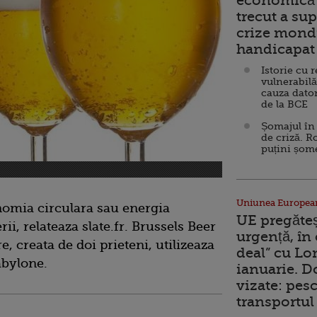
economică 
trecut a sup
crize mondi
handicapat 
Istorie cu 
vulnerabilă
cauza dator
de la BCE
Șomajul în 
de criză. R
puțini șom
Uniunea Europea
nomia circulara sau energia
UE pregăte
ii, relateaza slate.fr. Brussels Beer
urgență, în
e, creata de doi prieteni, utilizeaza
deal” cu Lo
abylone.
ianuarie. 
vizate: pesc
transportul 