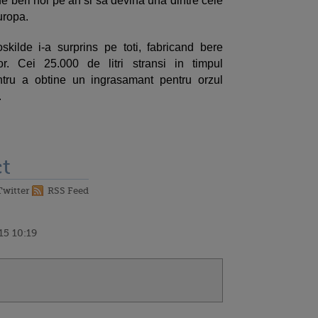
e beri noi pe an si sa devina una dintre cele
uropa.
skilde i-a surprins pe toti, fabricand bere
or. Cei 25.000 de litri stransi in timpul
entru a obtine un ingrasamant pentru orzul
.
t
Twitter
RSS Feed
15 10:19