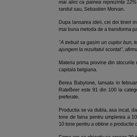
mai ales ca painea reprezinta 12% d
randul sau, Sebastien Morvan.
Dupa lansarea ideii, cei doi tineri i
mai buna metoda de a transforma pai
"A trebuit sa gasim un cuptor bun, t
ajungem la rezultatul scontat"
, afirm
Materia prima provine din stocurile 
capitala belgiana.
Berea Babylone, lansata in februari
RateBeer este 91 din 100 la categor
preferate.
Productia se va dubla, asa incat, d
tone de faina pentru umplerea a 10
10 tone pentru a obtine o productie 