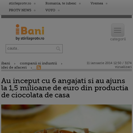
stirileprotv.ro
Romania, te iubesc
Vremea
PROTV NEWS
VOYO
ibani
companii si industrii
11 ianuarie 2014 12:50 / 3174
vizualizari
idei de afaceri
Au inceput cu 6 angajati si au ajuns
la 1,5 milioane de euro din productia
de ciocolata de casa