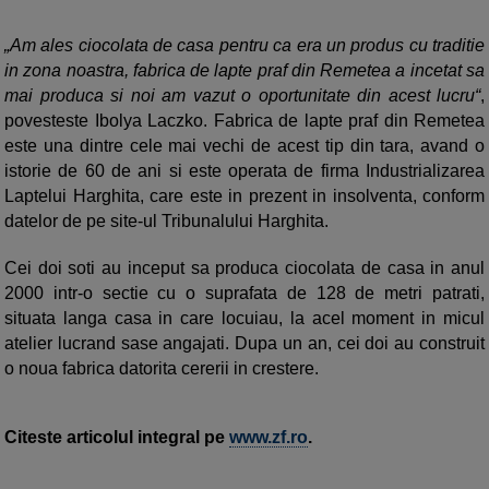
„Am ales ciocolata de casa pentru ca era un produs cu traditie
in zona noastra, fabrica de lapte praf din Remetea a incetat sa
mai produca si noi am vazut o oportunitate din acest lucru“
,
povesteste Ibolya Laczko. Fabrica de lapte praf din Remetea
este una dintre cele mai vechi de acest tip din tara, avand o
istorie de 60 de ani si este operata de firma Industrializarea
Laptelui Harghita, care este in prezent in insolventa, conform
datelor de pe site-ul Tribunalului Harghita.
Cei doi soti au inceput sa produca cioco­lata de casa in anul
2000 intr-o sectie cu o suprafata de 128 de metri patrati,
situata langa casa in care locuiau, la acel moment in micul
atelier lucrand sase angajati. Dupa un an, cei doi au construit
o noua fabrica datorita cererii in crestere.
Citeste articolul integral pe
www.zf.ro
.