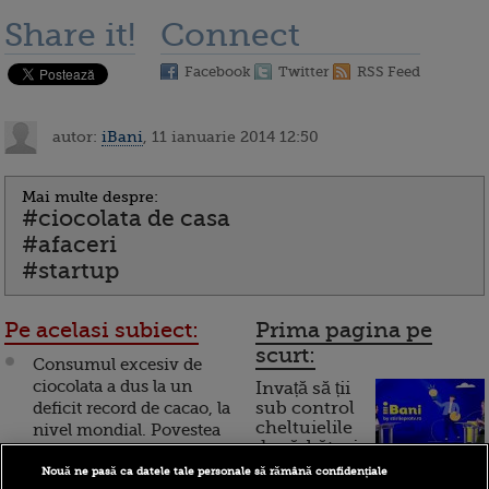
Share it!
Connect
Facebook
Twitter
RSS Feed
autor:
iBani
, 11 ianuarie 2014 12:50
Mai multe despre:
#ciocolata de casa
#afaceri
#startup
Pe acelasi subiect:
Prima pagina pe
scurt:
Consumul excesiv de
ciocolata a dus la un
Invață să ții
deficit record de cacao, la
sub control
cheltuielile
nivel mondial. Povestea
de sărbători.
trista din spatele uneia
Cum
dintre marile placeri ale
Nouă ne pasă ca datele tale personale să rămână confidențiale