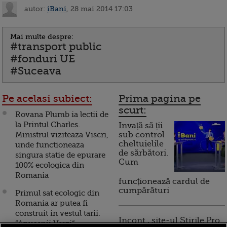
autor:
iBani
, 28 mai 2014 17:03
Mai multe despre:
#transport public
#fonduri UE
#Suceava
Pe acelasi subiect:
Prima pagina pe
scurt:
Rovana Plumb ia lectii de
la Printul Charles.
Invață să ții
Ministrul viziteaza Viscri,
sub control
cheltuielile
unde functioneaza
de sărbători.
singura statie de epurare
Cum
100% ecologica din
Romania
funcționează cardul de
cumpărături
Primul sat ecologic din
Romania ar putea fi
construit in vestul tarii.
Incont , site-ul Știrile Pro
“Apusenii Verzi“,