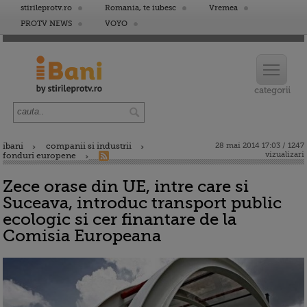
stirileprotv.ro
Romania, te iubesc
Vremea
PROTV NEWS
VOYO
ibani
companii si industrii
28 mai 2014 17:03 / 1247
vizualizari
fonduri europene
Zece orase din UE, intre care si
Suceava, introduc transport public
ecologic si cer finantare de la
Comisia Europeana