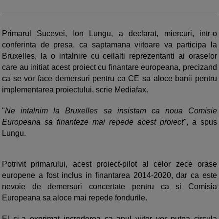
Primarul Sucevei, Ion Lungu, a declarat, miercuri, intr-o
conferinta de presa, ca saptamana viitoare va participa la
Bruxelles, la o intalnire cu ceilalti reprezentanti ai oraselor
care au initiat acest proiect cu finantare europeana, precizand
ca se vor face demersuri pentru ca CE sa aloce banii pentru
implementarea proiectului, scrie Mediafax.
"
Ne intalnim la Bruxelles sa insistam ca noua Comisie
Europeana sa finanteze mai repede acest proiect"
, a spus
Lungu.
Potrivit primarului, acest proiect-pilot al celor zece orase
europene a fost inclus in finantarea 2014-2020, dar ca este
nevoie de demersuri concertate pentru ca si Comisia
Europeana sa aloce mai repede fondurile.
El si-a exprimat increderea ca anul viitor vor putea circula