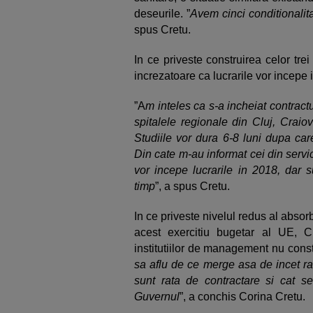
deseurile. ”
Avem cinci conditionalita
spus Cretu.
In ce priveste construirea celor tre
increzatoare ca lucrarile vor incepe 
”A
m inteles ca s-a incheiat contractu
spitalele regionale din Cluj, Craio
Studiile vor dura 6-8 luni dupa care
Din cate m-au informat cei din servi
vor incepe lucrarile in 2018, dar s
timp
”, a spus Cretu.
In ce priveste nivelul redus al abso
acest exercitiu bugetar al UE, Cr
institutiilor de management nu consti
sa aflu de ce merge asa de incet rat
sunt rata de contractare si cat se
Guvernul
”, a conchis Corina Cretu.