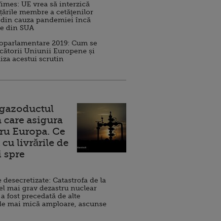
imes: UE vrea să interzică
 țările membre a cetăţenilor
 din cauza pandemiei încă
ve din SUA
roparlamentare 2019: Cum se
cătorii Uniunii Europene și
iza acestui scrutin
 gazoductul
 care asigura
ru Europa. Ce
cu livrările de
i spre
esecretizate: Catastrofa de la
el mai grav dezastru nuclear
 a fost precedată de alte
de mai mică amploare, ascunse