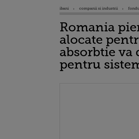
ibani
companii si industrii
fondu
Romania pier
alocate pent
absorbtie va 
pentru sistem