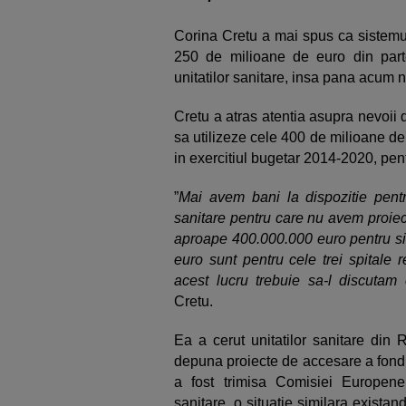
Corina Cretu a mai spus ca sistemu
250 de milioane de euro din par
unitatilor sanitare, insa pana acum n
Cretu a atras atentia asupra nevoii
sa utilizeze cele 400 de milioane d
in exercitiul bugetar 2014-2020, pent
”
Mai avem bani la dispozitie pentr
sanitare pentru care nu avem proiec
aproape 400.000.000 euro pentru sis
euro sunt pentru cele trei spitale 
acest lucru trebuie sa-l discutam 
Cretu.
Ea a cerut unitatilor sanitare di
depuna proiecte de accesare a fondu
a fost trimisa Comisiei Europene 
sanitare, o situatie similara existan