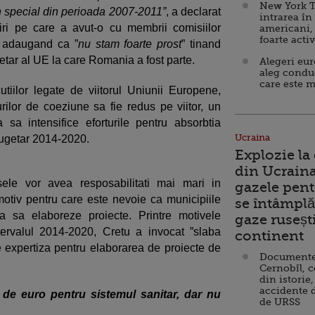
New York T
n special din perioada 2007-2011”
, a declarat
intrarea în
iri pe care a avut-o cu membrii comisiilor
americani,
foarte acti
, adaugand ca ”
nu stam foarte prost
” tinand
tar al UE la care Romania a fost parte.
Alegeri eu
aleg condu
care este m
tiilor legate de viitorul Uniunii Europene,
urilor de coeziune sa fie redus pe viitor, un
sa intensifice eforturile pentru absorbtia
Ucraina
 bugetar 2014-2020.
Explozie la
din Ucraina
sele vor avea resposabilitati mai mari in
gazele pent
otiv pentru care este nevoie ca municipiile
se întâmplă 
a sa elaboreze proiecte. Printre motivele
gaze ruseșt
ntervalul 2014-2020, Cretu a invocat ”slaba
continent
de expertiza pentru elaborarea de proiecte de
Documente d
Cernobîl, c
din istorie,
accidente 
 de euro pentru sistemul sanitar, dar nu
de URSS