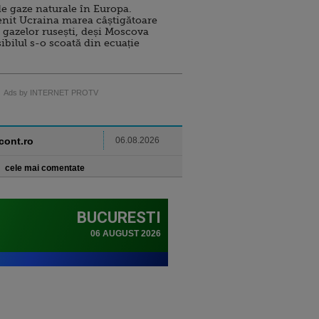
e gaze naturale în Europa.
nit Ucraina marea câștigătoare
 gazelor rusești, deși Moscova
sibilul s-o scoată din ecuație
Ads by INTERNET PROTV
ncont.ro
06.08.2026
cele mai comentate