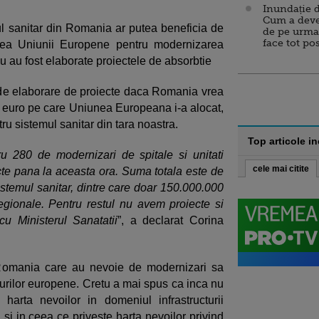
Inundație d
Cum a deve
l sanitar din Romania ar putea beneficia de
de pe urma
face tot po
tea Uniunii Europene pentru modernizarea
u au fost elaborate proiectele de absorbtie
 de elaborare de proiecte daca Romania vrea
e euro pe care Uniunea Europeana i-a alocat,
ru sistemul sanitar din tara noastra.
Top articole i
u 280 de modernizari de spitale si unitati
cele mai citite
te pana la aceasta ora. Suma totala este de
temul sanitar, dintre care doar 150.000.000
regionale. Pentru restul nu avem proiecte si
cu Ministerul Sanatatii
”, a declarat Corina
n Romania care au nevoie de modernizari sa
rilor europene. Cretu a mai spus ca inca nu
harta nevoilor in domeniul infrastructurii
d si in ceea ce priveste harta nevoilor privind