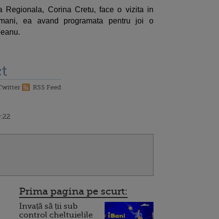
 Regionala, Corina Cretu, face o vizita in
amani, ea avand programata pentru joi o
deanu.
t
Twitter
RSS Feed
9:22
Prima pagina pe scurt:
Invață să ții sub
control cheltuielile