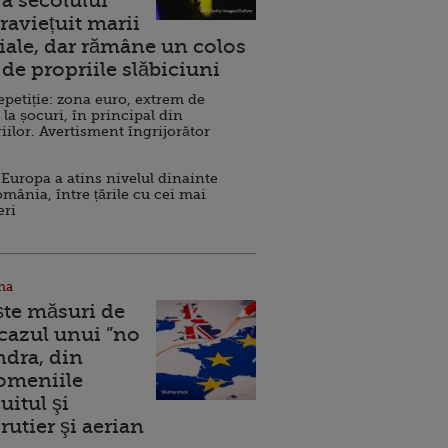
a secolului
raviețuit marii
ale, dar rămâne un colos
de propriile slăbiciuni
repetiție: zona euro, extrem de
 la șocuri, în principal din
iilor. Avertisment îngrijorător
Europa a atins nivelul dinainte
omânia, între țările cu cei mai
eri
na
ște măsuri de
 cazul unui ”no
ndra, din
Domeniile
uitul şi
rutier şi aerian