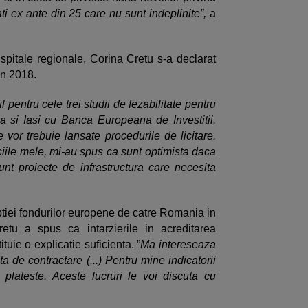
ti ex ante din 25 care nu sunt indeplinite”,
a
i spitale regionale, Corina Cretu s-a declarat
in 2018.
l pentru cele trei studii de fezabilitate pentru
va si Iasi cu Banca Europeana de Investitii.
 vor trebuie lansate procedurile de licitare.
ciile mele, mi-au spus ca sunt optimista daca
unt proiecte de infrastructura care necesita
rbtiei fondurilor europene de catre Romania in
etu a spus ca intarzierile in acreditarea
tuie o explicatie suficienta. ”
Ma intereseaza
a de contractare (...) Pentru mine indicatorii
 plateste. Aceste lucruri le voi discuta cu