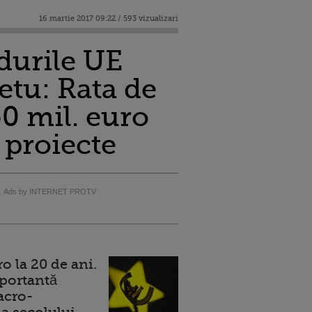
16 martie 2017 09:22 / 593 vizualizari
durile UE
etu: Rata de
0 mil. euro
 proiecte
Ads by INTERNET PROTV
 la 20 de ani.
portantă
acro-