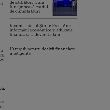
de sărbători. Cum
ut
funcționează cardul
de cumpărături
e
Incont , site-ul Știrile Pro TV de
informații economice și educație
financiară, a devenit iBani
10 reguli pentru decizii financiare
ru
inteligente
ca.
 cu
pla
mat
re