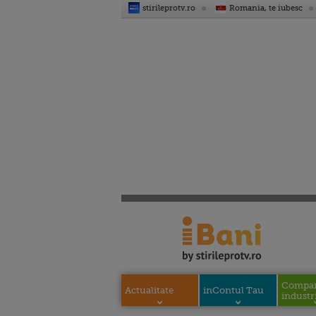
stirileprotv.ro
Romania, te iubesc
Compani
Actualitate
inContul Tau
industri