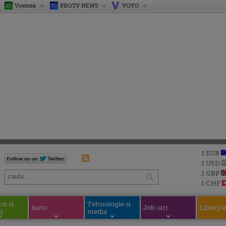
Vremea
PROTV NEWS
VOYO
1 EUR
1 USD
1 GBP
1 CHF
i si
Tehnologie si
Auto
Job-uri
Lifestyl
i
media