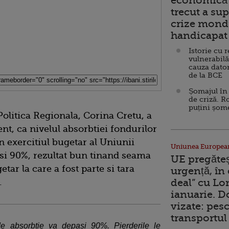
economică 
trecut a sup
crize mondi
handicapat 
Istorie cu 
vulnerabilă
cauza dator
de la BCE
Șomajul în 
de criză. R
puțini șom
litica Regionala, Corina Cretu, a
nt, ca nivelul absorbtiei fondurilor
 exercitiul bugetar al Uniunii
Uniunea Europea
i 90%, rezultat bun tinand seama
UE pregăte
tar la care a fost parte si tara
urgență, în
.
deal” cu Lo
ianuarie. 
vizate: pesc
transportul 
de absorbtie va depasi 90%. Pierderile le