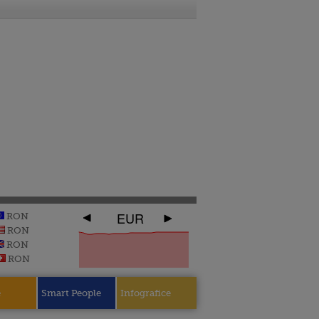
EUR
RON
RON
RON
RON
e
Smart People
Infografice