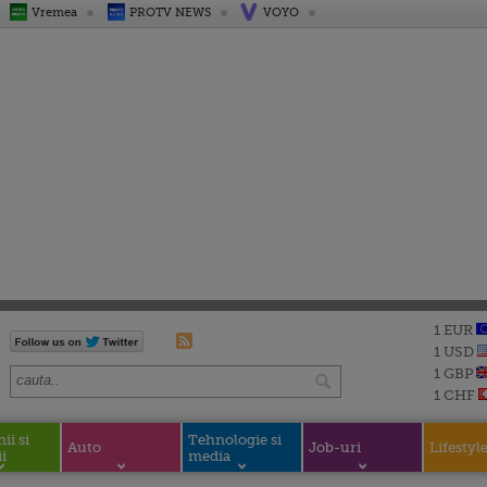
Vremea
PROTV NEWS
VOYO
1 EUR
1 USD
1 GBP
1 CHF
i si
Tehnologie si
Auto
Job-uri
Lifestyl
i
media