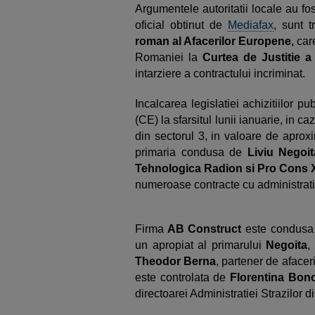
Argumentele autoritatii locale au fo
oficial obtinut de
Mediafax
, sunt 
roman al Afacerilor Europene,
care
Romaniei la
Curtea de Justitie a
intarziere a contractului incriminat.
Incalcarea legislatiei achizitiilor pu
(CE) la sfarsitul lunii ianuarie, in ca
din sectorul 3, in valoare de aprox
primaria condusa de
Liviu Negoit
Tehnologica Radion si Pro Cons 
numeroase contracte cu administrati
Firma
AB Construct
este condus
un apropiat al primarului
Negoita
,
Theodor Berna
, partener de afaceri
este controlata de
Florentina Bon
directoarei Administratiei Strazilor di