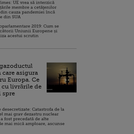
imes: UE vrea să interzică
 țările membre a cetăţenilor
 din cauza pandemiei încă
ve din SUA
roparlamentare 2019: Cum se
cătorii Uniunii Europene și
iza acestui scrutin
 gazoductul
 care asigura
ru Europa. Ce
cu livrările de
i spre
esecretizate: Catastrofa de la
el mai grav dezastru nuclear
 a fost precedată de alte
de mai mică amploare, ascunse