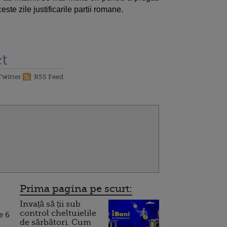
este zile justificarile partii romane.
t
Twitter
RSS Feed
Prima pagina pe scurt:
Invață să ții sub
control cheltuielile
e 6
de sărbători. Cum