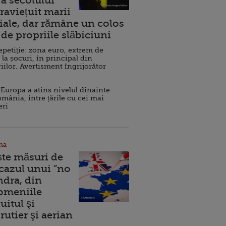
a secolului
raviețuit marii
ale, dar rămâne un colos
de propriile slăbiciuni
repetiție: zona euro, extrem de
 la șocuri, în principal din
iilor. Avertisment îngrijorător
Europa a atins nivelul dinainte
omânia, între țările cu cei mai
eri
na
ște măsuri de
 cazul unui ”no
ndra, din
Domeniile
uitul şi
rutier şi aerian