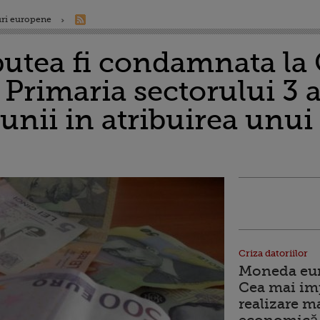
ri europene
utea fi condamnata la 
. Primaria sectorului 3 
iunii in atribuirea unui
Criza datoriilor
Moneda euro
Cea mai im
realizare m