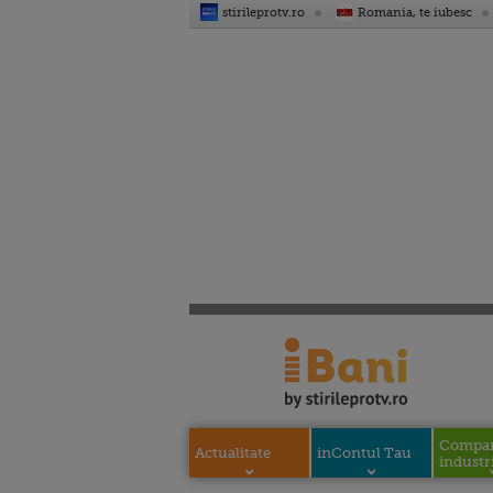
stirileprotv.ro
Romania, te iubesc
Compani
Actualitate
inContul Tau
industri