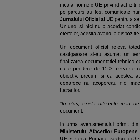
incala normele
UE
privind achizitii
pe parcurs au fost comunicate numa
Jurnalului Oficial al UE
pentru a se
Uniune, si nici nu a acordat candid
ofertelor, acestia avand la dispozitie 
Un document oficial releva totod
castigatoare si-au asumat un ter
finalizarea documentatiei tehnico-ec
cu o pondere de 15%, ceea ce rel
obiectiv, precum si ca acestea au
deoarece nu acopereau nici maca
lucrarilor.
"In plus, exista diferente mari de 
document.
In urma avertismentului primit di
Ministerului Afacerilor Europene
,
UE
, si cei ai Primariei sectorului 3