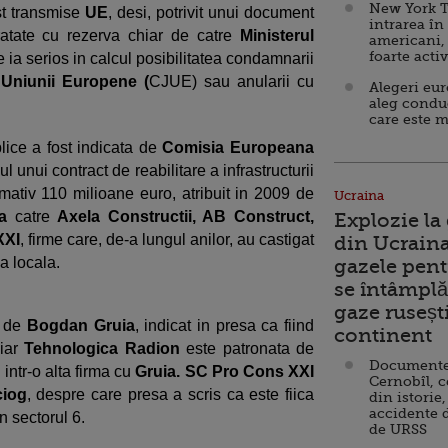
New York T
st transmise
UE
, desi, potrivit unui document
intrarea în
tratate cu rezerva chiar de catre
Ministerul
americani,
foarte acti
 ia serios in calcul posibilitatea condamnarii
 Uniunii Europene (
CJUE) sau anularii cu
Alegeri eu
aleg condu
care este m
blice a fost indicata de
Comisia Europeana
zul unui contract de reabilitare a infrastructurii
imativ 110 milioane euro, atribuit in 2009 de
Ucraina
a
catre
Axela Constructii, AB Construct,
Explozie la
XXI
, firme care, de-a lungul anilor, au castigat
din Ucraina
a locala.
gazele pent
se întâmplă 
gaze ruseșt
a de
Bogdan Gruia
, indicat in presa ca fiind
continent
 iar
Tehnologica Radion
este patronata de
Documente d
 intr-o alta firma cu
Gruia. SC Pro Cons XXI
Cernobîl, c
ciog
, despre care presa a scris ca este fiica
din istorie,
accidente 
n sectorul 6.
de URSS