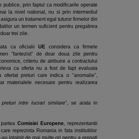
le publice, prin faptul ca modificarile operate
i la nivel national, nu si prin intermediul
 asigura un tratament egal tuturor firmelor din
atilor un termen suficient pentru pregatirea
doar trei zile.
ata ca oficialii
UE
considera ca firmele
men "fantezist" de doar doua zile pentru
onomice, criteriu de atribuire a contractului
eva ca oferta nu a fost de fapt evaluata
 ofertat preturi care indica o "anomalie",
r materialele necesare pentru realizarea
preturi intre lucrari similare
", se arata in
n partea
Comisiei Europene
, reprezentantii
 care reprezinta Romania in fata institutiilor
 s-au intalnit de mai multe ori pentru a pregati