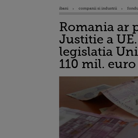
ibani
companii si industrii
fondu
Romania ar p
Justitie a UE
legislatia Un
110 mil. euro