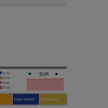
EUR
RON
RON
RON
RON
e
Smart People
Infografice