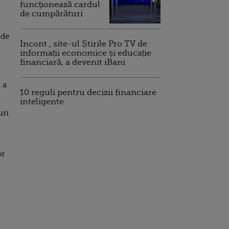
funcționează cardul
de cumpărături
 de
Incont , site-ul Știrile Pro TV de
informații economice și educație
financiară, a devenit iBani
 a
10 reguli pentru decizii financiare
inteligente
uri
or