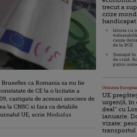
economică 
trecut a sup
crize mondi
handicapat 
Istorie cu 
vulnerabilă
cauza dator
de la BCE
Șomajul în 
de criză. R
puțini șom
a Bruxelles ca Romania sa nu fie
Uniunea Europea
nstatate de CE la o licitatie a
UE pregăte
09, castigata de aceeasi asociere de
urgență, în
a la CNSC si fara ca detaliile
deal” cu Lo
 Jurnalul UE, scrie
Mediafax
.
ianuarie. 
vizate: pesc
transportul 