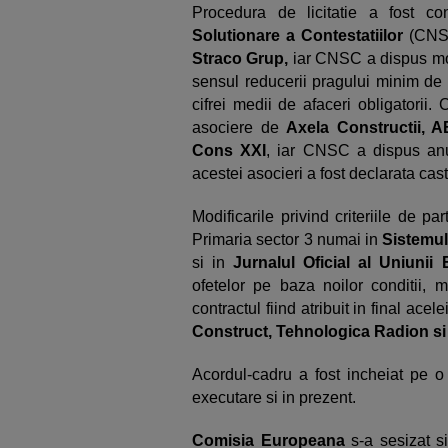
Procedura de licitatie a fost co
Solutionare a Contestatiilor
(CNSC
Straco Grup,
iar CNSC a dispus modif
sensul reducerii pragului minim de 
cifrei medii de afaceri obligatorii.
asociere de
Axela Constructii, 
Cons XXI
, iar CNSC a dispus anul
acestei asocieri a fost declarata cast
Modificarile privind criteriile de par
Primaria sector 3 numai in
Sistemul
si in
Jurnalul Oficial al Uniunii
ofetelor pe baza noilor conditii, ma
contractul fiind atribuit in final acel
Construct, Tehnologica Radion si
Acordul-cadru a fost incheiat pe o 
executare si in prezent.
Comisia Europeana
s-a sesizat si