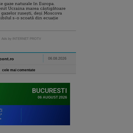
e gaze naturale în Europa.
nit Ucraina marea câștigătoare
 gazelor rusești, deși Moscova
sibilul s-o scoată din ecuație
Ads by INTERNET PROTV
ncont.ro
06.08.2026
cele mai comentate