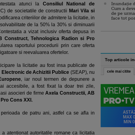
ntestata atunci la
Consiliul National de
Inundație d
Cum a deve
) de societatile de constructii
Mari Vila si
de pe urma
icarea criteriilor de admitere la licitatie, in
face tot po
solvabilitate de la 50% la 30% si diminuarii
 Contestatia a vizat inclusiv oferta depusa in
AB Construct, Tehnologica Radion si Pro
area raportului procedurii prin care oferta
igatoare si reevaluarea ofertelor.
Top articole i
ticipare la licitatie au fost insa publicate de
cele mai citite
 Electronic de Achizitii Publice
(SEAP), nu
 Europene
, iar noul termen de depunere a
i accesibile, a fost fixat la doar trei zile,
eiasi asocieri de firme
Axela Constructii, AB
 Pro Cons XXI.
perioada de patru ani, astfel ca se afla in
 a atentionat autoritatile romane ca licitatia