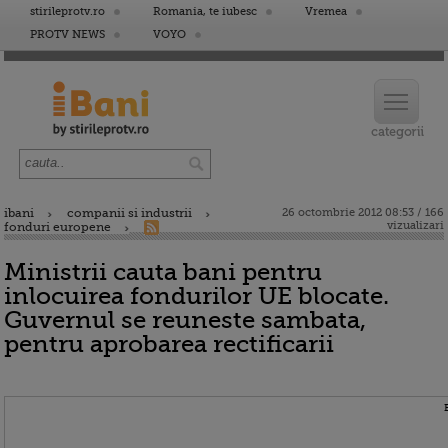
stirileprotv.ro
Romania, te iubesc
Vremea
PROTV NEWS
VOYO
ibani
companii si industrii
26 octombrie 2012 08:53 / 166
vizualizari
fonduri europene
Ministrii cauta bani pentru
inlocuirea fondurilor UE blocate.
Guvernul se reuneste sambata,
pentru aprobarea rectificarii