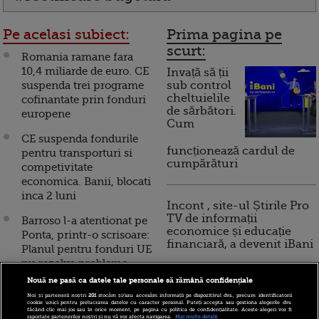
Pe acelasi subiect:
Prima pagina pe
scurt:
Romania ramane fara
10,4 miliarde de euro. CE
Invață să ții
suspenda trei programe
sub control
cheltuielile
cofinantate prin fonduri
de sărbători.
europene
Cum
CE suspenda fondurile
funcționează cardul de
pentru transporturi si
cumpărături
competivitate
economica. Banii, blocati
inca 2 luni
Incont , site-ul Știrile Pro
TV de informații
Barroso l-a atentionat pe
economice și educație
Ponta, printr-o scrisoare:
financiară, a devenit iBani
Planul pentru fonduri UE
nu rezolva probleme
Nouă ne pasă ca datele tale personale să rămână confidențiale
10 reguli pentru decizii
Dezastru pe fonduri
financiare inteligente
Noi și partenerii noștri
201
stocăm și/sau accesăm informații pe dispozitivul dvs., precum identificatorii
europene: crestere de
cookie unici pentru prelucrarea datelor cu caracter personal. Puteți accepta sau gestiona alegerile dvs.
făcând clic mai jos sau în orice moment, pe pagina cu politica de confidențialitate. Aceste alegeri vor fi
doar 0,01% a ratei de
raportate partenerilor noștri și nu vă vor afecta navigarea.
Mai multe detalii