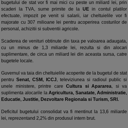
bugetului de stat vor fi mai mici cu peste un miliard lei, prin
scaderi la TVA, sume primite de la
UE
in contul platilor
efectuate, impozit pe venit si salarii, iar cheltuielile vor fi
majorate cu 307 milioane lei pentru acoperirea costurilor de
personal, achizitii si subventii agricole.
Scaderea de venituri obtinute din taxa pe valoarea adaugata,
cu un minus de 1,3 miliarde lei, rezulta si din alocari
suplimentare, de circa un miliard lei din aceasta sursa, catre
bugetele locale.
Guvernul va taia din cheltuielile acoperite de la bugetul de stat
pentru
Senat, CSM, ICCJ
, televiziunea si radioul public si
unele ministere, printre care
Cultura si Apararea
, si va
suplimenta alocarile la
Agricultura, Sanatate, Administratie,
Educatie, Justitie, Dezvoltare Regionala si Turism, SRI.
Deficitul bugetului consolidat va fi mentinut la 13,6 miliarde
lei, reprezentand 2,2% din produsul intern brut.