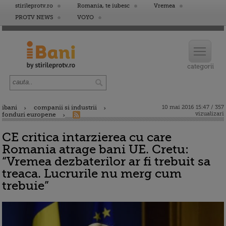
stirileprotv.ro
Romania, te iubesc
Vremea
PROTV NEWS
VOYO
ibani
companii si industrii
10 mai 2016 15:47 / 357
vizualizari
fonduri europene
CE critica intarzierea cu care
Romania atrage bani UE. Cretu:
“Vremea dezbaterilor ar fi trebuit sa
treaca. Lucrurile nu merg cum
trebuie”