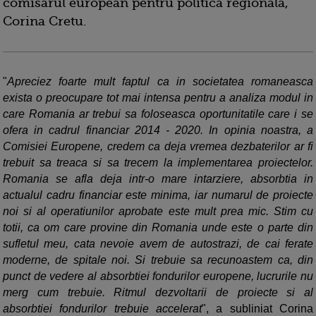
comisarul european pentru politica regionala,
Corina Cretu.
"
Apreciez foarte mult faptul ca in societatea romaneasca
exista o preocupare tot mai intensa pentru a analiza modul in
care Romania ar trebui sa foloseasca oportunitatile care i se
ofera in cadrul financiar 2014 - 2020. In opinia noastra, a
Comisiei Europene, credem ca deja vremea dezbaterilor ar fi
trebuit sa treaca si sa trecem la implementarea proiectelor.
Romania se afla deja intr-o mare intarziere, absorbtia in
actualul cadru financiar este minima, iar numarul de proiecte
noi si al operatiunilor aprobate este mult prea mic. Stim cu
totii, ca om care provine din Romania unde este o parte din
sufletul meu, cata nevoie avem de autostrazi, de cai ferate
moderne, de spitale noi. Si trebuie sa recunoastem ca, din
punct de vedere al absorbtiei fondurilor europene, lucrurile nu
merg cum trebuie. Ritmul dezvoltarii de proiecte si al
absorbtiei fondurilor trebuie accelerat
", a subliniat Corina