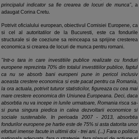
principalul indicator sa fie crearea de locuri de munca"
, a
adaugat Corina Cretu.
Potrivit oficialului european, obiectivul Comisiei Europene, ca
si cel al autoritatilor de la Bucuresti, este ca fondurile
structurale si de coeziune sa reinceapa sa sprijine cresterea
economica si crearea de locuri de munca pentru romani.
"Intr-o tara in care investitiile publice realizate cu fonduri
europene reprezinta 70% din totalul investitiilor publice, faptul
ca nu se absorb bani europeni pune in pericol inclusiv
aceasta crestere economica si este pacat pentru ca Romania,
la ora actuala, potrivit tuturor statisticilor, figureaza cu cea mai
mare crestere economica din Uniunea Europeana. Deci, daca
absorbtia nu va incepe in lunile urmatoare, Romania risca sa-
si puna singura piedica in calea dezvoltarii economice si
sociale sustenabile. In perioada 2007 - 2013, absorbtia
fondurilor europene pe hartie este de 75% si asta datorita unor
eforturi imense facute in ultimii doi - trei ani. (...) Fara o politica
nationala adecvata, fara o strategie, fara planuri de actiune si