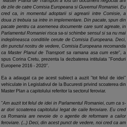
"Master Planul de Transport a fost un document negociat ani
de zile de catre Comisia Europeana si Guvernul Romaniei. Eu
cred ca, in momentul adoptarii si agrearii intre Comisie, a
doua zi trebuia sa intre in implementare. Din pacate, spun din
pacate pentru ca asemenea documente care sunt agreate, in
Parlamentul Romaniei risca sa-si schimbe sensul si sa nu mai
indeplineasca conditiile cerute de Comisia Europeana. Deci,
din punctul nostru de vedere, Comisia Europeana recomanda
ca Master Planul de Transport sa ramana asa cum este
", a
spus Corina Cretu, prezenta la dezbaterea intitulata "Fonduri
Europene 2016 - 2020".
Ea a adaugat ca pe acest subiect a auzit ''tot felul de idei''
vehiculate in Legislativul de la Bucuresti privind scoaterea din
Master Plan a capitolului referitor la sectorul feroviar.
"
Am auzit tot felul de idei in Parlamentul Romaniei, cum ca s-
ar dori scoaterea capitolului legat de caile feroviare. Eu cred
ca Romania are nevoie de o agentie de reformare a cailor
feroviare. (...) Deci, din acest punct de vedere, noi cred ca am