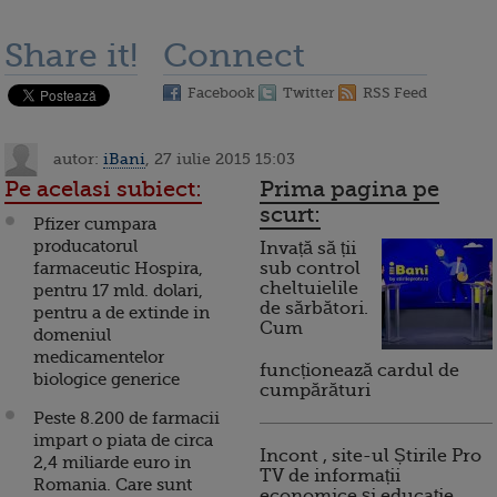
Share it!
Connect
Facebook
Twitter
RSS Feed
autor:
iBani
, 27 iulie 2015 15:03
Pe acelasi subiect:
Prima pagina pe
scurt:
Pfizer cumpara
producatorul
Invață să ții
farmaceutic Hospira,
sub control
cheltuielile
pentru 17 mld. dolari,
de sărbători.
pentru a de extinde in
Cum
domeniul
medicamentelor
funcționează cardul de
biologice generice
cumpărături
Peste 8.200 de farmacii
impart o piata de circa
Incont , site-ul Știrile Pro
2,4 miliarde euro in
TV de informații
Romania. Care sunt
economice și educație