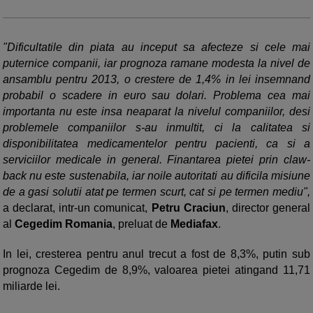
"Dificultatile din piata au inceput sa afecteze si cele mai
puternice companii, iar prognoza ramane modesta la nivel de
ansamblu pentru 2013, o crestere de 1,4% in lei insemnand
probabil o scadere in euro sau dolari. Problema cea mai
importanta nu este insa neaparat la nivelul companiilor, desi
problemele companiilor s-au inmultit, ci la calitatea si
disponibilitatea medicamentelor pentru pacienti, ca si a
serviciilor medicale in general. Finantarea pietei prin claw-
back nu este sustenabila, iar noile autoritati au dificila misiune
de a gasi solutii atat pe termen scurt, cat si pe termen mediu",
a declarat, intr-un comunicat,
Petru Craciun
, director general
al
Cegedim Romania
, preluat de
Mediafax
.
In lei, cresterea pentru anul trecut a fost de 8,3%, putin sub
prognoza Cegedim de 8,9%, valoarea pietei atingand 11,71
miliarde lei.