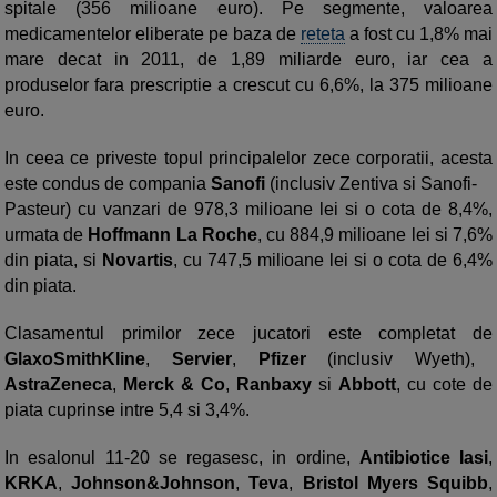
spitale (356 milioane euro). Pe segmente, valoarea
medicamentelor eliberate pe baza de
reteta
a fost cu 1,8% mai
mare decat in 2011, de 1,89 miliarde euro, iar cea a
produselor fara prescriptie a crescut cu 6,6%, la 375 milioane
euro.
In ceea ce priveste topul principalelor zece corporatii, acesta
este condus de compania
Sanofi
(inclusiv Zentiva si Sanofi-
Pasteur) cu vanzari de 978,3 milioane lei si o cota de 8,4%,
urmata de
Hoffmann La Roche
, cu 884,9 milioane lei si 7,6%
din piata, si
Novartis
, cu 747,5 milioane lei si o cota de 6,4%
din piata.
Clasamentul primilor zece jucatori este completat de
GlaxoSmithKline
,
Servier
,
Pfizer
(inclusiv Wyeth),
AstraZeneca
,
Merck & Co
,
Ranbaxy
si
Abbott
, cu cote de
piata cuprinse intre 5,4 si 3,4%.
In esalonul 11-20 se regasesc, in ordine,
Antibiotice Iasi
,
KRKA
,
Johnson&Johnson
,
Teva
,
Bristol Myers Squibb
,