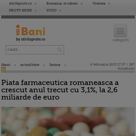
stirileprotv.ro
Romania, te iubesc
Vremea
PROTV NEWS
VOYO
ibani
actualitate
farma
6 februarie 2013 17:07 / 287
vizualizari
Piata farmaceutica romaneasca a
crescut anul trecut cu 3,1%, la 2,6
miliarde de euro