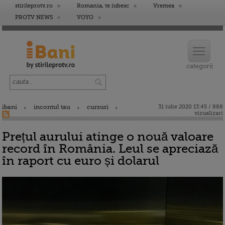
stirileprotv.ro
Romania, te iubesc
Vremea
PROTV NEWS
VOYO
ibani
incontul tau
cursuri
31 iulie 2020 13:45 / 888
vizualizari
Prețul aurului atinge o nouă valoare
record în România. Leul se apreciază
în raport cu euro și dolarul