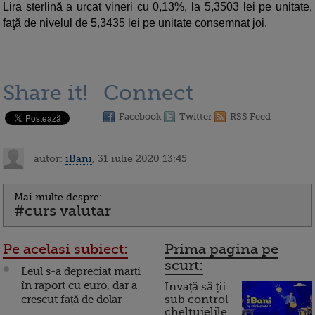
Lira sterlină a urcat vineri cu 0,13%, la 5,3503 lei pe unitate,
faţă de nivelul de 5,3435 lei pe unitate consemnat joi.
Share it!
Connect
Facebook
Twitter
RSS Feed
autor:
iBani
, 31 iulie 2020 13:45
Mai multe despre:
#curs valutar
Pe acelasi subiect:
Prima pagina pe
scurt:
Leul s-a depreciat marți
în raport cu euro, dar a
Invață să ții
crescut față de dolar
sub control
cheltuielile