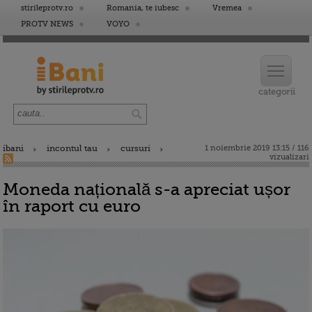
stirileprotv.ro
Romania, te iubesc
Vremea
PROTV NEWS
VOYO
ibani
incontul tau
cursuri
1 noiembrie 2019 13:15 / 116
vizualizari
Moneda națională s-a apreciat ușor
în raport cu euro