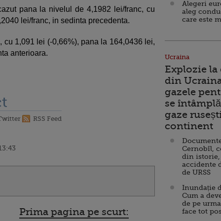
Alegeri eu
zut pana la nivelul de 4,1982 lei/franc, cu
aleg condu
care este m
,2040 lei/franc, in sedinta precedenta.
i, cu 1,091 lei (-0,66%), pana la 164,0436 lei,
nta anterioara.
Ucraina
Explozie la
din Ucraina
gazele pent
t
se întâmplă 
gaze ruseșt
Twitter
RSS Feed
continent
Documente d
13:43
Cernobîl, c
din istorie,
accidente 
de URSS
Inundație d
Cum a deve
de pe urma
Prima pagina pe scurt:
face tot po