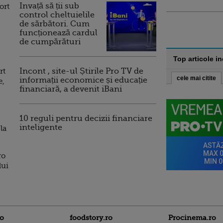
Invață să ții sub
ort
control cheltuielile
de sărbători. Cum
funcționează cardul
de cumpărături
Top articole i
rt
Incont , site-ul Știrile Pro TV de
cele mai citite
informații economice și educație
e,
financiară, a devenit iBani
10 reguli pentru decizii financiare
inteligente
la
ro
lui
ro
foodstory.ro
Procinema.ro