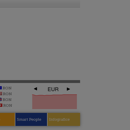
EUR
RON
RON
RON
RON
e
Smart People
Infografice