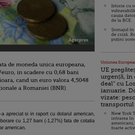
Istorie cu 
vulnerabilă
cauza dator
de la BCE
Șomajul în 
de criză. R
puțini șom
Uniunea Europea
 fata de moneda unica europeana,
UE pregăte
/euro, in scadere cu 0,68 bani
urgență, în
rioara, cand un euro valora 4,5048
deal” cu Lo
Nationale a Romaniei (BNR).
ianuarie. 
vizate: pesc
transportul 
New York T
apreciat si in raport cu dolarul american,
intrarea în
oborare cu 1,27 bani (-1,27%) fata de cotatia
americani,
lar american.
foarte acti