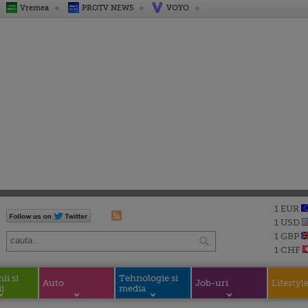
Vremea
PROTV NEWS
VOYO
1 EUR
1 USD
1 GBP
1 CHF
i si
Tehnologie si
Auto
Job-uri
Lifestyl
i
media