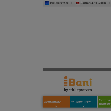
stirileprotv.ro
Romania, te iubesc
Compani
Actualitate
inContul Tau
industri