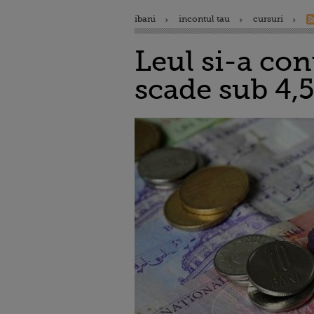
ibani
incontul tau
cursuri
Leul si-a con
scade sub 4,5 