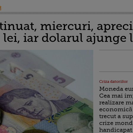
tinuat, miercuri, aprec
lei, iar dolarul ajunge l
Criza datoriilor
Moneda euro
Cea mai im
realizare m
economică 
trecut a sup
crize mondi
handicapat 