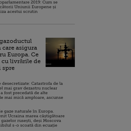
roparlamentare 2019: Cum se
cătorii Uniunii Europene și
iza acestui scrutin
 gazoductul
 care asigura
ru Europa. Ce
cu livrările de
i spre
esecretizate: Catastrofa de la
el mai grav dezastru nuclear
 a fost precedată de alte
de mai mică amploare, ascunse
e gaze naturale în Europa.
nit Ucraina marea câștigătoare
 gazelor rusești, deși Moscova
sibilul s-o scoată din ecuație