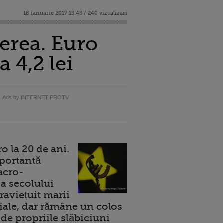
18 ianuarie 2017 13:43 / 240 vizualizari
ierea. Euro
a 4,2 lei
Ads by INTERNET PROTV
 la 20 de ani.
portantă
acro-
a secolului
raviețuit marii
ale, dar rămâne un colos
de propriile slăbiciuni