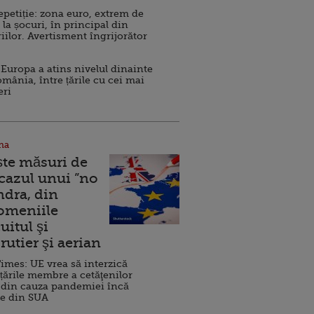
repetiție: zona euro, extrem de
 la șocuri, în principal din
iilor. Avertisment îngrijorător
Europa a atins nivelul dinainte
omânia, între țările cu cei mai
eri
na
ște măsuri de
 cazul unui ”no
ndra, din
Domeniile
uitul şi
rutier şi aerian
imes: UE vrea să interzică
 țările membre a cetăţenilor
 din cauza pandemiei încă
ve din SUA