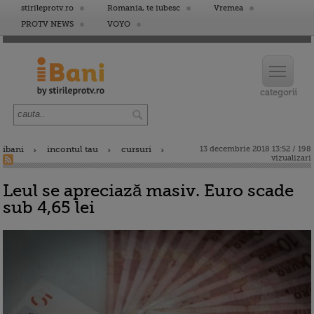
stirileprotv.ro
Romania, te iubesc
Vremea
PROTV NEWS
VOYO
ibani
incontul tau
cursuri
13 decembrie 2018 13:52 / 198
vizualizari
Leul se apreciază masiv. Euro scade
sub 4,65 lei