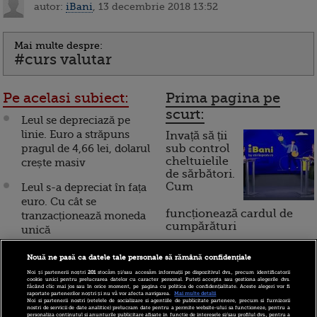
autor:
iBani
, 13 decembrie 2018 13:52
Mai multe despre:
#curs valutar
Pe acelasi subiect:
Prima pagina pe
scurt:
Leul se depreciază pe
linie. Euro a străpuns
Invață să ții
pragul de 4,66 lei, dolarul
sub control
cheltuielile
crește masiv
de sărbători.
Cum
Leul s-a depreciat în fața
euro. Cu cât se
funcționează cardul de
tranzacționează moneda
cumpărături
unică
Leul s-a depreciat în
Nouă ne pasă ca datele tale personale să rămână confidențiale
Incont , site-ul Știrile Pro
raport cu euro. Aurul, la
Noi și partenerii noștri
201
stocăm și/sau accesăm informații pe dispozitivul dvs., precum identificatorii
TV de informații
cookie unici pentru prelucrarea datelor cu caracter personal. Puteți accepta sau gestiona alegerile dvs.
cel mai ridicat nivel din
făcând clic mai jos sau în orice moment, pe pagina cu politica de confidențialitate. Aceste alegeri vor fi
economice și educație
raportate partenerilor noștri și nu vă vor afecta navigarea.
Mai multe detalii
ultimele săptămâni
Noi si partenerii nostri (retelele de socializare si agentiile de publicitate partenere, precum si furnizorii
financiară, a devenit iBani
nostri de servicii de date analitice) prelucram date pentru a permite website-ului sa functioneze, pentru a
personaliza continutul si anunturile publicitare afisate in functie de interesele si/sau profilul dvs., pentru a