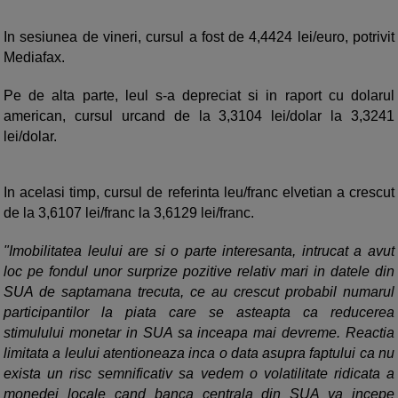
In sesiunea de vineri, cursul a fost de 4,4424 lei/euro, potrivit
Mediafax.
Pe de alta parte, leul s-a depreciat si in raport cu dolarul
american, cursul urcand de la 3,3104 lei/dolar la 3,3241
lei/dolar.
In acelasi timp, cursul de referinta leu/franc elvetian a crescut
de la 3,6107 lei/franc la 3,6129 lei/franc.
"Imobilitatea leului are si o parte interesanta, intrucat a avut
loc pe fondul unor surprize pozitive relativ mari in datele din
SUA de saptamana trecuta, ce au crescut probabil numarul
participantilor la piata care se asteapta ca reducerea
stimulului monetar in SUA sa inceapa mai devreme. Reactia
limitata a leului atentioneaza inca o data asupra faptului ca nu
exista un risc semnificativ sa vedem o volatilitate ridicata a
monedei locale cand banca centrala din SUA va incepe