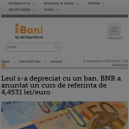
stirileprotv.ro
Romania, te iubesc
Vremea
PROTV NEWS
VOYO
ibani
incontul tau
cursuri
11 noiembrie 2013 13:24 / 213
vizualizari
Leul s-a depreciat cu un ban. BNR a
anuntat un curs de referinta de
4,4531 lei/euro