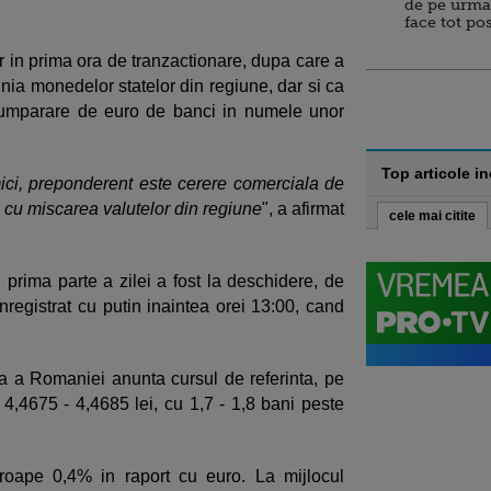
de pe urma
face tot po
r in prima ora de tranzactionare, dupa care a
inia monedelor statelor din regiune, dar si ca
cumparare de euro de banci in numele unor
Top articole i
ici, preponderent este cerere comerciala de
e cu miscarea valutelor din regiune
", a afirmat
cele mai citite
 prima parte a zilei a fost la deschidere, de
inregistrat cu putin inaintea orei 13:00, cand
 a Romaniei anunta cursul de referinta, pe
 4,4675 - 4,4685 lei, cu 1,7 - 1,8 bani peste
proape 0,4% in raport cu euro. La mijlocul