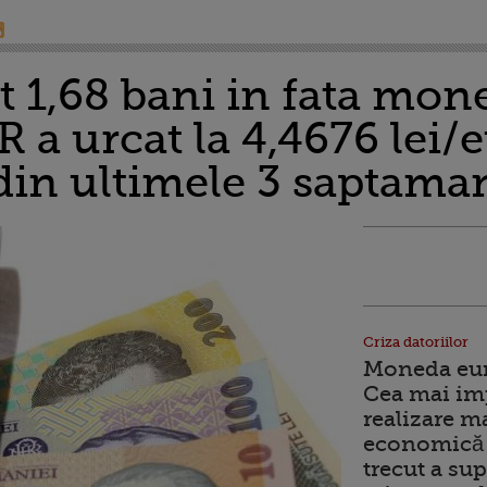
t 1,68 bani in fata mon
 a urcat la 4,4676 lei/e
 din ultimele 3 saptama
Criza datoriilor
Moneda euro
Cea mai im
realizare m
economică 
trecut a sup