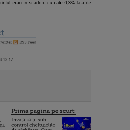
forintul erau in scadere cu cate 0,3% fata de
t
Twitter
RSS Feed
3 13:17
Prima pagina pe scurt:
Invață să ții sub
l
control cheltuielile
304