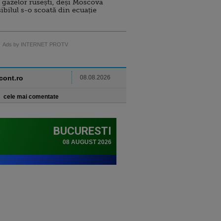
 gazelor rusești, deși Moscova
sibilul s-o scoată din ecuație
Ads by INTERNET PROTV
ncont.ro
08.08.2026
cele mai comentate