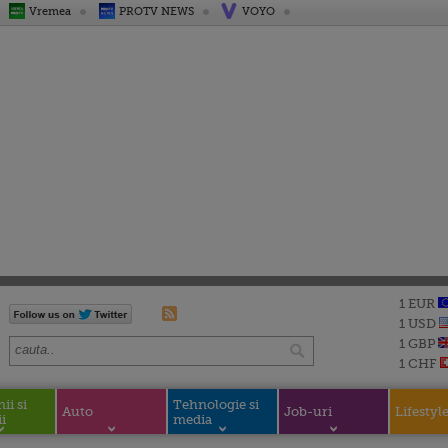
Vremea
PROTV NEWS
VOYO
1 EUR
1 USD
1 GBP
1 CHF
i si
Tehnologie si
Auto
Job-uri
Lifestyl
i
media