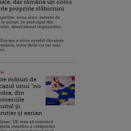
ale, dar rămâne un colos
de propriile slăbiciuni
repetiție: zona euro, extrem de
 la șocuri, în principal din
iilor. Avertisment îngrijorător
Europa a atins nivelul dinainte
omânia, între țările cu cei mai
eri
na
ște măsuri de
 cazul unui ”no
ndra, din
Domeniile
uitul şi
rutier şi aerian
imes: UE vrea să interzică
 țările membre a cetăţenilor