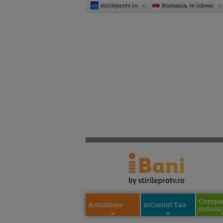
stirileprotv.ro
Romania, te iubesc
Compani
Actualitate
inContul Tau
industri