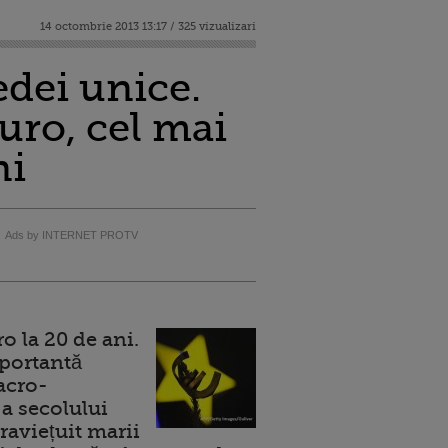
14 octombrie 2013 13:17 / 325 vizualizari
edei unice.
uro, cel mai
ni
Ads by INTERNET PROTV
 la 20 de ani.
portantă
acro-
a secolului
raviețuit marii