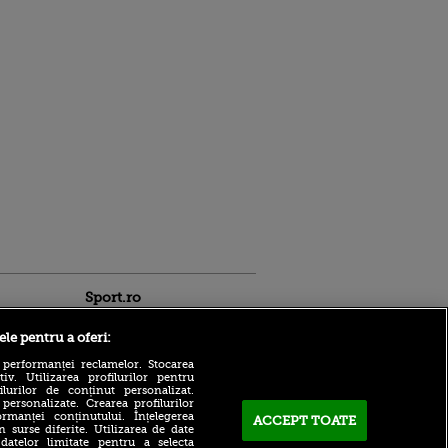
Sport.ro
ele pentru a oferi:
 performanței reclamelor. Stocarea
v. Utilizarea profilurilor pentru
ilurilor de conținut personalizat.
 personalizate. Crearea profilurilor
rmanței conținutului. Înțelegerea
ACCEPT TOATE
Adrian Mihalcea a
n surse diferite. Utilizarea de date
confirmat noul transfer la
 datelor limitate pentru a selecta