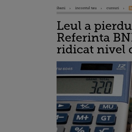
ibani
incontul tau
cursuri
Leul a pierdu
Referinta BNR
ridicat nivel