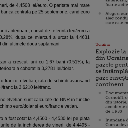
americani,
foarte acti
neri, de 4,4508 lei/euro. O paritate mai mare
de banca centrala pe 25 septembrie, cand euro
Alegeri eu
aleg condu
care este m
nii anterioare, cursul de referinta leu/euro a
 0,28%, dupa ce miercuri a urcat la 4,4631
vel din ultimele doua saptamani.
Ucraina
Explozie la
din Ucraina
can a crescut luni cu 1,67 bani (0,51%), la
gazele pent
terioara a coborat la 3,2781 lei/dolar.
se întâmplă 
gaze ruseșt
t cu francul elvetian, rata de schimb avansand
continent
/franc la 3,6210 lei/franc.
Documente d
Cernobîl, c
anc elvetian sunt calculate de BNR in functie
din istorie,
schimb euro/dolar si euro/franc elvetian.
accidente 
de URSS
o a fost cotat la 4,4500 - 4,4530 lei pe piata
Inundație d
Cum a deve
lurile de la inchiderea de vineri, de 4,4495 -