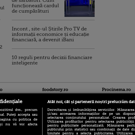
de sărbători. Cum
funcționează cardul
rul
de cumpărături
a
Incont , site-ul Știrile Pro TV de
informații economice și educație
financiară, a devenit iBani
12
10 reguli pentru decizii financiare
inteligente
ro
foodstory.ro
Procinema.ro
fidențiale
Atât noi, cât și partenerii noștri prelucrăm dat
ozitivul dvs., precum
Dezvoltarea și îmbunătățirea serviciilor. Măsurarea
și/sau accesarea informațiilor de pe un dispoziti
al. Puteți accepta sau
selectarea conținutului personalizat. Crearea prof
pagina cu politica de
Utilizarea profilurilor pentru selectarea publicității
i și nu vă vor afecta
pentru publicitate personalizată. Măsurarea perfo
publicului prin statistici sau combinații de date di
(P) Descoperă Lumea
limitate pentru a selecta publicitatea. Utilizarea