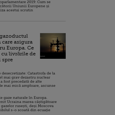
roparlamentare 2019: Cum se
cătorii Uniunii Europene și
iza acestui scrutin
 gazoductul
 care asigura
ru Europa. Ce
cu livrările de
i spre
esecretizate: Catastrofa de la
el mai grav dezastru nuclear
 a fost precedată de alte
de mai mică amploare, ascunse
e gaze naturale în Europa.
nit Ucraina marea câștigătoare
 gazelor rusești, deși Moscova
sibilul s-o scoată din ecuație