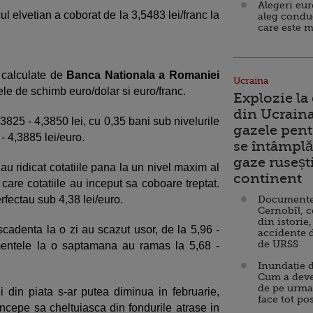
Alegeri eu
cul elvetian a coborat de la 3,5483 lei/franc la
aleg condu
care este m
t calculate de
Banca Nationala a Romaniei
Ucraina
tele de schimb euro/dolar si euro/franc.
Explozie la
din Ucraina
,3825 - 4,3850 lei, cu 0,35 bani sub nivelurile
gazele pent
 - 4,3885 lei/euro.
se întâmplă 
gaze ruseșt
au ridicat cotatiile pana la un nivel maxim al
continent
care cotatiile au inceput sa coboare treptat.
rfectau sub 4,38 lei/euro.
Documente d
Cernobîl, c
din istorie,
adenta la o zi au scazut usor, de la 5,96 -
accidente 
de URSS
mentele la o saptamana au ramas la 5,68 -
Inundație d
Cum a deve
de pe urma
ei din piata s-ar putea diminua in februarie,
face tot po
incepe sa cheltuiasca din fondurile atrase in