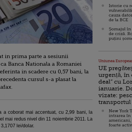
Istorie cu 
vulnerabilă
cauza dator
de la BCE
Șomajul în 
de criză. R
puțini șom
t in prima parte a sesiunii
Uniunea Europea
el ca Banca Nationala a Romaniei
UE pregăte
eferinta in scadere cu 0,57 bani, la
urgență, în
precedenta cursul s-a plasat la
deal” cu Lo
iafax.
ianuarie. 
vizate: pesc
transportul 
New York T
 a coborat mai accentuat, cu 2,99 bani, la
intrarea în
 cel mai redus nivel din 11 noiembrie 2011. La
americani,
foarte acti
 3,1707 lei/dolar.