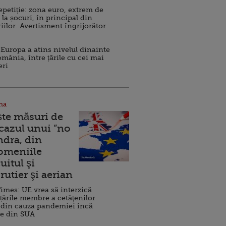
repetiție: zona euro, extrem de
 la șocuri, în principal din
iilor. Avertisment îngrijorător
Europa a atins nivelul dinainte
omânia, între țările cu cei mai
eri
na
ște măsuri de
 cazul unui ”no
ndra, din
Domeniile
uitul şi
rutier şi aerian
imes: UE vrea să interzică
 țările membre a cetăţenilor
 din cauza pandemiei încă
ve din SUA