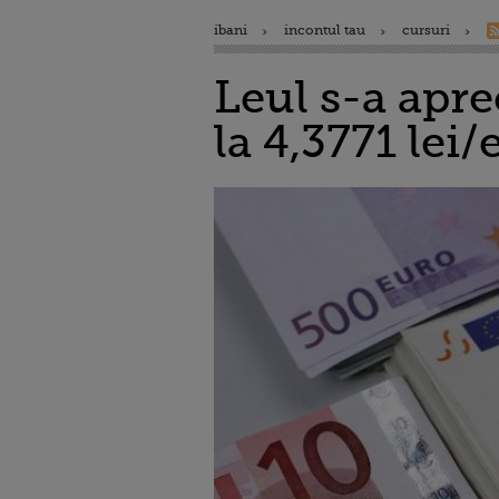
ibani
incontul tau
cursuri
Leul s-a apre
la 4,3771 lei/