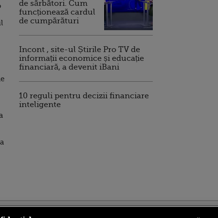
de sărbători. Cum
o
funcționează cardul
de cumpărături
l
Incont , site-ul Știrile Pro TV de
informații economice și educație
financiară, a devenit iBani
de
10 reguli pentru decizii financiare
inteligente
a
ra
ro
foodstory.ro
Procinema.ro