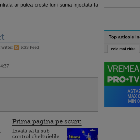
ntrala ar putea creste luni suma injectata la
t
Top articole i
Twitter
RSS Feed
cele mai citite
14:37
Prima pagina pe scurt:
Invață să ții sub
a
control cheltuielile