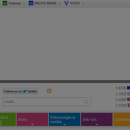
Vremea
PROTV NEWS
VOYO
1 EUR
1 USD
1 GBP
1 CHF
i si
Tehnologie si
Auto
Job-uri
Lifestyl
i
media