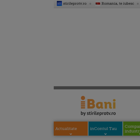
stirileprotv.ro
Romania, te iubesc
Compani
Actualitate
inContul Tau
industri