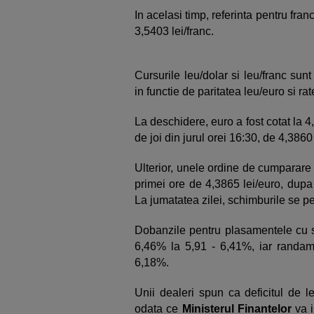
In acelasi timp, referinta pentru fran
3,5403 lei/franc.
Cursurile leu/dolar si leu/franc sun
in functie de paritatea leu/euro si ra
La deschidere, euro a fost cotat la 4
de joi din jurul orei 16:30, de 4,3860
Ulterior, unele ordine de cumparare 
primei ore de 4,3865 lei/euro, dupa 
La jumatatea zilei, schimburile se pe
Dobanzile pentru plasamentele cu sc
6,46% la 5,91 - 6,41%, iar randa
6,18%.
Unii dealeri spun ca deficitul de l
odata ce
Ministerul Finantelor
va 