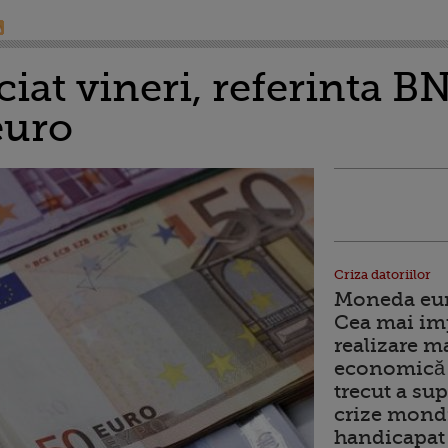
ciat vineri, referinta B
euro
Criza datoriilor
Moneda euro
Cea mai im
realizare m
economică 
trecut a sup
crize mondi
handicapat 