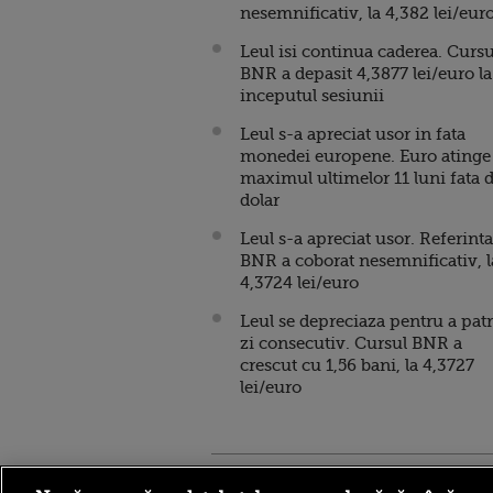
nesemnificativ, la 4,382 lei/eur
Leul isi continua caderea. Cursu
BNR a depasit 4,3877 lei/euro la
inceputul sesiunii
Leul s-a apreciat usor in fata
monedei europene. Euro atinge
maximul ultimelor 11 luni fata 
dolar
Leul s-a apreciat usor. Referinta
BNR a coborat nesemnificativ, l
4,3724 lei/euro
Leul se depreciaza pentru a pat
zi consecutiv. Cursul BNR a
crescut cu 1,56 bani, la 4,3727
lei/euro
Stirileprotv.ro
ilike-it.