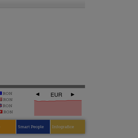
EUR
RON
RON
RON
RON
e
Smart People
Infografice