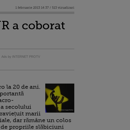
1 februarie 2013 14:37 / 513 vizualizari
NR a coborat
Ads by INTERNET PROTV
 la 20 de ani.
portantă
acro-
a secolului
raviețuit marii
ale, dar rămâne un colos
de propriile slăbiciuni