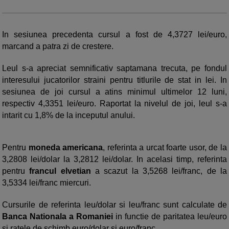
In sesiunea precedenta cursul a fost de 4,3727 lei/euro,
marcand a patra zi de crestere.
Leul s-a apreciat semnificativ saptamana trecuta, pe fondul
interesului jucatorilor straini pentru titlurile de stat in lei. In
sesiunea de joi cursul a atins minimul ultimelor 12 luni,
respectiv 4,3351 lei/euro. Raportat la nivelul de joi, leul s-a
intarit cu 1,8% de la inceputul anului.
Pentru
moneda americana
, referinta a urcat foarte usor, de la
3,2808 lei/dolar la 3,2812 lei/dolar. In acelasi timp, referinta
pentru
francul elvetian
a scazut la 3,5268 lei/franc, de la
3,5334 lei/franc miercuri.
Cursurile de referinta leu/dolar si leu/franc sunt calculate de
Banca Nationala a Romaniei
in functie de paritatea leu/euro
si ratele de schimb euro/dolar si euro/franc.