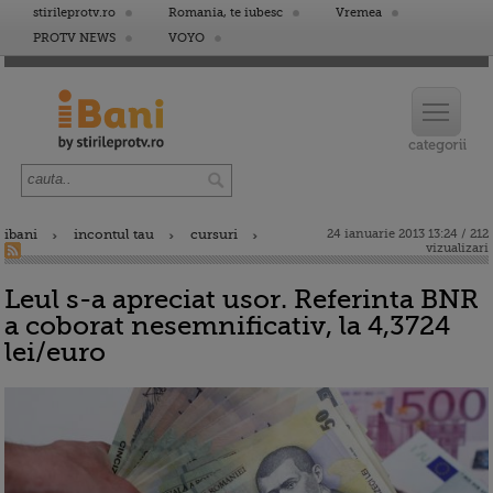
stirileprotv.ro
Romania, te iubesc
Vremea
PROTV NEWS
VOYO
ibani
incontul tau
cursuri
24 ianuarie 2013 13:24 / 212
vizualizari
Leul s-a apreciat usor. Referinta BNR
a coborat nesemnificativ, la 4,3724
lei/euro