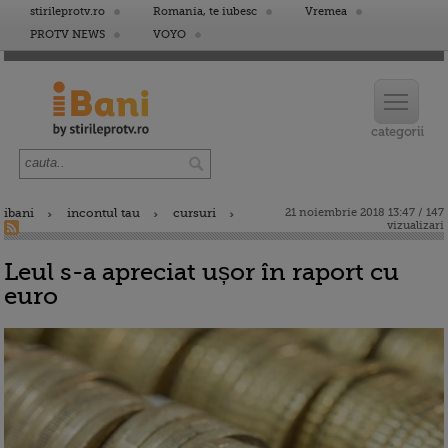
stirileprotv.ro
Romania, te iubesc
Vremea
PROTV NEWS
VOYO
ibani
incontul tau
cursuri
21 noiembrie 2018 13:47 / 147
vizualizari
Leul s-a apreciat ușor în raport cu
euro