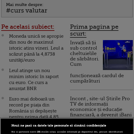
Mai multe despre:
#curs valutar
Pe acelasi subiect:
Prima pagina pe
scurt:
Moneda unică se apropie
din nou de maximul
Invață să ții
istoric atins vineri. Leul a
sub control
cheltuielile
scăzut până la 4,8738
de sărbători.
unităţi/euro
Cum
Leul atinge un nou
funcționează cardul de
minim istoric în raport
cumpărături
cu euro. Ce curs a
anunțat BNR
Incont , site-ul Știrile Pro
Euro mai doboară un
TV de informații
record pe piața din
economice și educație
România și depășește
financiară, a devenit iBani
pentru prima dată 4,85
lei. Suciu, BNR: ”Leul se
Nouă ne pasă ca datele tale personale să rămână confidențiale
aşază într-o zonă de
10 reguli pentru decizii
Noi și partenerii noștri
201
stocăm și/sau accesăm informații pe dispozitivul dvs., precum identificatorii