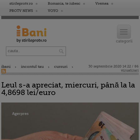
stirileprotv.ro
Romania, te iubesc
Vremea
PROTV NEWS
VOYO
ibani
incontul tau
cursuri
30 septembrie 2020 14:22 / 86
vizualizari
Leul s-a apreciat, miercuri, până la la
4,8698 lei/euro