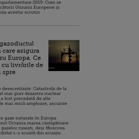
roparlamentare 2019: Cum se
cătorii Uniunii Europene și
iza acestui scrutin
 gazoductul
 care asigura
ru Europa. Ce
cu livrările de
i spre
esecretizate: Catastrofa de la
el mai grav dezastru nuclear
 a fost precedată de alte
de mai mică amploare, ascunse
e gaze naturale în Europa.
nit Ucraina marea câștigătoare
 gazelor rusești, deși Moscova
sibilul s-o scoată din ecuație