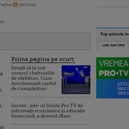
Twitter
RSS Feed
04
Top articole i
cele mai citite
Prima pagina pe scurt:
Invață să ții sub
control cheltuielile
al
de sărbători. Cum
funcționează cardul
de cumpărături
i,
i,
Incont , site-ul Știrile Pro TV de
informații economice și educație
financiară, a devenit iBani
ul