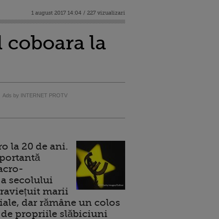
1 august 2017 14:04 / 227 vizualizari
l coboara la
Ads by INTERNET PROTV
 la 20 de ani.
portantă
acro-
a secolului
raviețuit marii
ale, dar rămâne un colos
de propriile slăbiciuni