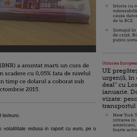
Istorie cu 
vulnerabilă
cauza dator
de la BCE
Șomajul în 
de criză. R
puțini șom
Uniunea Europea
(BNR) a anuntat marti un curs de
UE pregăte
in scadere cu 0,05% fata de nivelul
urgență, în
in timp ce dolarul a coborat sub
deal” cu Lo
octombrie 2015.
ianuarie. 
vizate: pesc
transportul 
New York T
 lei/euro.
intrarea în
americani,
volatilitate redusa in raport cu euro, pe o
foarte acti