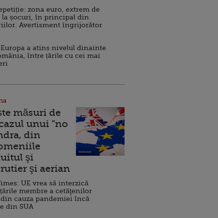
repetiție: zona euro, extrem de
 la șocuri, în principal din
iilor. Avertisment îngrijorător
Europa a atins nivelul dinainte
omânia, între țările cu cei mai
eri
na
ște măsuri de
 cazul unui ”no
ndra, din
Domeniile
uitul şi
rutier şi aerian
imes: UE vrea să interzică
 țările membre a cetăţenilor
 din cauza pandemiei încă
ve din SUA