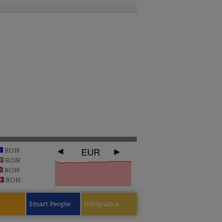
EUR
RON
RON
RON
RON
e
Smart People
Infografice