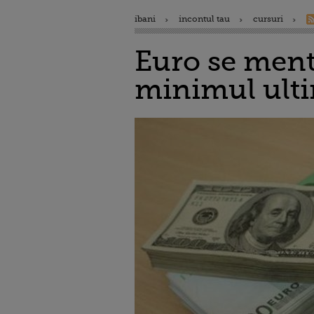
ibani
incontul tau
cursuri
Euro se menti
minimul ulti