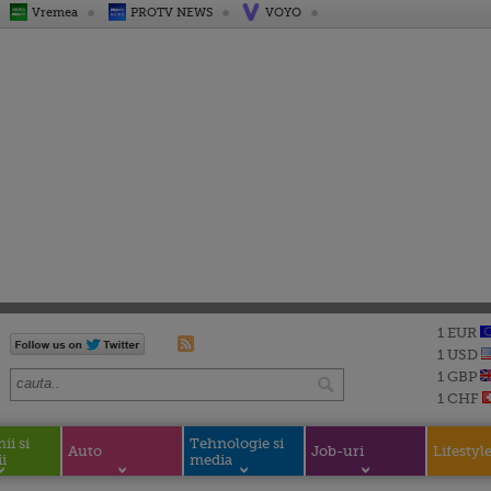
Vremea
PROTV NEWS
VOYO
1 EUR
1 USD
1 GBP
1 CHF
i si
Tehnologie si
Auto
Job-uri
Lifestyl
i
media