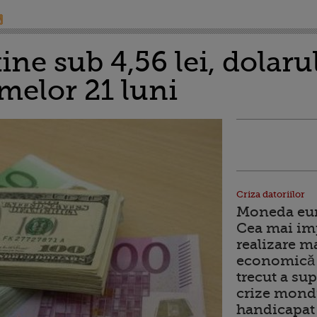
ne sub 4,56 lei, dolaru
melor 21 luni
Criza datoriilor
Moneda euro
Cea mai im
realizare m
economică 
trecut a sup
crize mondi
handicapat 