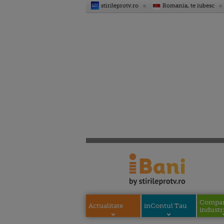
stirileprotv.ro
Romania, te iubesc
Compani
Actualitate
inContul Tau
industri