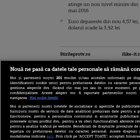
atinge un nou nivel minim din
mai 2016
Euro depaseste din nou 4,57 lei,
dolarul scade la 3,92 lei
Stirileprotv.ro
ilike-it.
Nouă ne pasă ca datele tale personale să rămână con
Noi și partenerii noștri
201
stocăm și/sau accesăm informații pe disp
identificatorii cookie unici pentru prelucrarea datelor cu caracter person
gestiona alegerile dvs. făcând clic mai jos sau în orice moment, pe 
confidențialitate. Aceste alegeri vor fi raportate partenerilor noștr
VIDEO. Liderul senatorilor
navigarea.
Mai multe detalii
PSD, Daniel Zamfir, către
”colegii neomarxiști” din
Noi si partenerii nostri (retelele de socializare si agentiile de publicita
USR: ”Oamenii sunt înaintea
furnizorii nostri de servicii de date analitice) prelucram date pentru a p
păsărelelor!”
functioneze, pentru a personaliza continutul si anunturile publicitare
interesele si/sau profilul dvs., pentru a va oferi functionalitati aferente ret
Cod galben de inundaţii pe
pentru a analiza traficul pe website. Beneficiati de drepturile prevazute de
râuri din zece bazine
hidrografice, până vineri
legatura cu prelucrarea datelor cu caracter personal. Aceste drepturi 
dimineaţa. Avertismentul
aici
modalitatea indicata
. Prin click pe “ACCEPT TOATE”, acceptati folosire