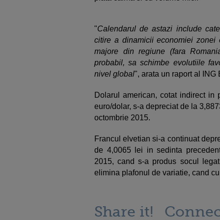
"
Calendarul de astazi include cat
citire a dinamicii economiei zonei 
majore din regiune (fara Romani
probabil, sa schimbe evolutiile fav
nivel global
", arata un raport al ING
Dolarul american, cotat indirect in
euro/dolar, s-a depreciat de la 3,8873
octombrie 2015.
Francul elvetian si-a continuat depre
de 4,0065 lei in sedinta preceden
2015, cand s-a produs socul legat 
elimina plafonul de variatie, cand cu
Share it!
Connec