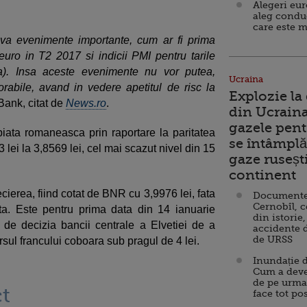
Alegeri eu
aleg condu
care este m
eva evenimente importante, cum ar fi prima
euro in T2 2017 si indicii PMI pentru tarile
a). Insa aceste evenimente nu vor putea,
Ucraina
orabile, avand in vedere apetitul de risc la
Explozie la
 Bank, citat de
News.ro
.
din Ucraina
gazele pent
 piata romaneasca prin raportare la paritatea
se întâmplă 
 lei la 3,8569 lei, cel mai scazut nivel din 15
gaze ruseșt
continent
cierea, fiind cotat de BNR cu 3,9976 lei, fata
Documente d
Cernobîl, c
ta. Este pentru prima data din 14 ianuarie
din istorie,
de decizia bancii centrale a Elvetiei de a
accidente 
de URSS
rsul francului coboara sub pragul de 4 lei.
Inundație d
Cum a deve
de pe urma
t
face tot po