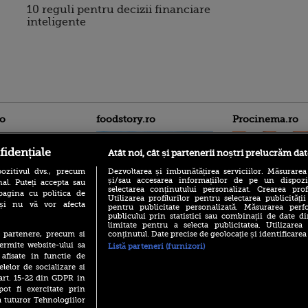
10 reguli pentru decizii financiare
inteligente
ro
foodstory.ro
Procinema.ro
fidențiale
Atât noi, cât și partenerii noștri prelucrăm dat
ozitivul dvs., precum
Dezvoltarea și îmbunătățirea serviciilor. Măsurarea
și/sau accesarea informațiilor de pe un dispoziti
al. Puteți accepta sau
selectarea conținutului personalizat. Crearea prof
pagina cu politica de
Utilizarea profilurilor pentru selectarea publicității
i și nu vă vor afecta
pentru publicitate personalizată. Măsurarea perfo
publicului prin statistici sau combinații de date di
(P) Descoperă Lumea
Emoții intense pe
limitate pentru a selecta publicitatea. Utilizarea
Evenimentelor din România
Sebastian Stan! Iub
conținutul. Date precise de geolocație și identificarea
te partenere, precum si
cu Transilvania Events!
Annabelle, l-a făcu
ermite website-ului sa
Listă parteneri (furnizori)
(P) Raku, gaming intens și o
 afisate in functie de
Din 14 septembrie
pauză binemeritată cu...
elelor de socializare si
Popescu revine în 
pizza Guseppe
 art. 15-22 din GDPR in
principal la Pro T
pot fi exercitate prin
(P) Poți folosi bonurile de
La 88 de ani și du
a tuturor Tehnologiilor
masă pentru a comanda
carieră fabuloasă î