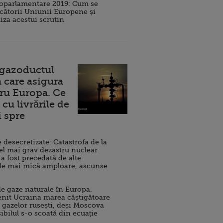
roparlamentare 2019: Cum se
cătorii Uniunii Europene și
iza acestui scrutin
 gazoductul
 care asigura
ru Europa. Ce
cu livrările de
i spre
esecretizate: Catastrofa de la
el mai grav dezastru nuclear
 a fost precedată de alte
de mai mică amploare, ascunse
e gaze naturale în Europa.
nit Ucraina marea câștigătoare
 gazelor rusești, deși Moscova
sibilul s-o scoată din ecuație