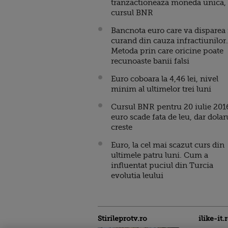
tranzactioneaza moneda unica, 
cursul BNR
Bancnota euro care va disparea 
curand din cauza infractiunilor.
Metoda prin care oricine poate
recunoaste banii falsi
Euro coboara la 4,46 lei, nivel
minim al ultimelor trei luni
Cursul BNR pentru 20 iulie 201
euro scade fata de leu, dar dolar
creste
Euro, la cel mai scazut curs din
ultimele patru luni. Cum a
influentat puciul din Turcia
evolutia leului
Stirileprotv.ro
ilike-it.