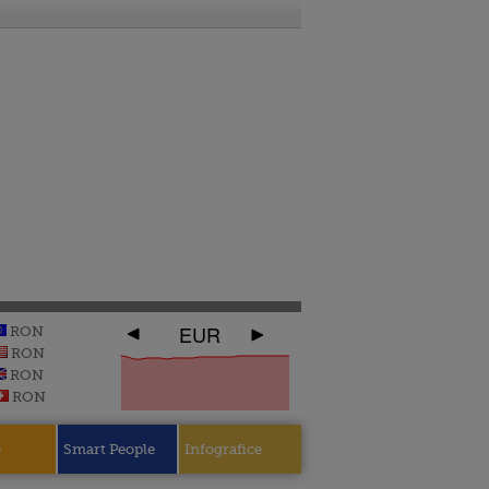
EUR
RON
RON
RON
RON
e
Smart People
Infografice