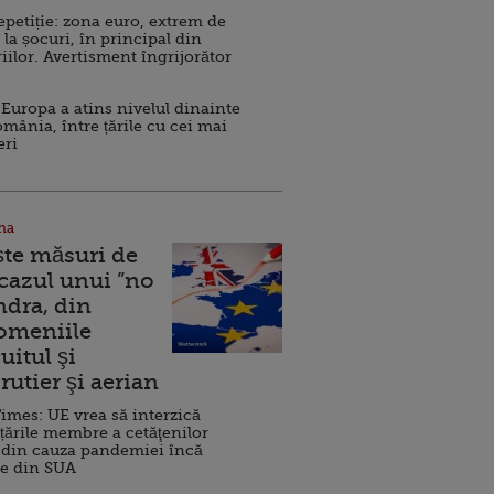
repetiție: zona euro, extrem de
 la șocuri, în principal din
iilor. Avertisment îngrijorător
Europa a atins nivelul dinainte
omânia, între țările cu cei mai
eri
na
ște măsuri de
 cazul unui ”no
ndra, din
Domeniile
uitul şi
rutier şi aerian
imes: UE vrea să interzică
 țările membre a cetăţenilor
 din cauza pandemiei încă
ve din SUA