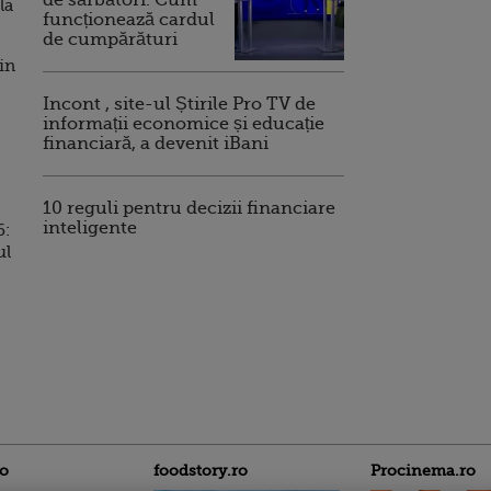
de sărbători. Cum
la
funcționează cardul
de cumpărături
in
Incont , site-ul Știrile Pro TV de
informații economice și educație
financiară, a devenit iBani
10 reguli pentru decizii financiare
inteligente
6:
ul
ro
foodstory.ro
Procinema.ro