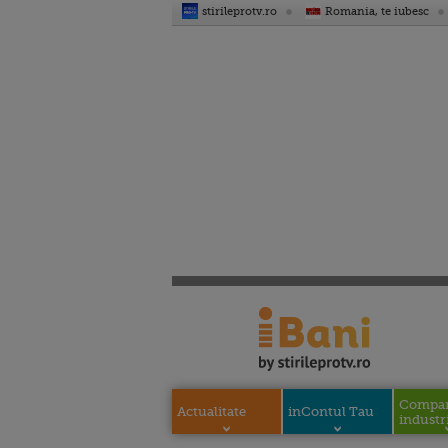
stirileprotv.ro
Romania, te iubesc
Compani
Actualitate
inContul Tau
industri