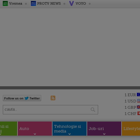
Vremea
PROTV NEWS
VOYO
1 EUR
1 USD
1 GBP
1 CHF
i si
Tehnologie si
Auto
Job-uri
Lifestyl
i
media