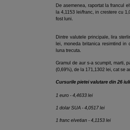
De asemenea, raportat la francul elv
la 4,1153 lei/franc, in crestere cu 1
fost luni.
Dintre valutele principale, lira ste
lei, moneda britanica resimtind in 
luna trecuta.
Gramul de aur s-a scumpit, marti, p
(0,69%), de la 171,1302 lei, cat se a
Cursurile pietei valutare din 26 iu
1 euro - 4,4633 lei
1 dolar SUA - 4,0517 lei
1 franc elvetian - 4,1153 lei