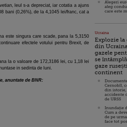
Alegeri eu
etian, leul s-a depreciat, iar cotatia a ajuns
aleg condu
care este m
,08 bani (0,26%), de la 4,1045 lei/franc, cat a
Ucraina
rlina este singura care scade, pana la 5,3150
Explozie la
continuare efectele votului pentru Brexit, de
din Ucraina
gazele pent
se întâmplă 
ana la o valoare de 172,3186 lei, cu 1,18 lei
gaze ruseșt
nuntase in sedinta de luni.
continent
lie, anuntate de BNR:
Documente d
Cernobîl, c
din istorie,
accidente 
de URSS
Inundație d
Cum a deve
de pe urma
face tot po