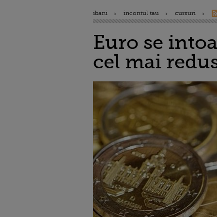
ibani
incontul tau
cursuri
Euro se intoar
cel mai redus