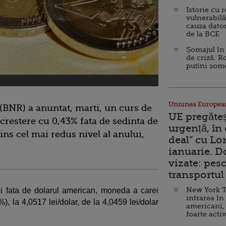
Istorie cu 
vulnerabilă
cauza dator
de la BCE
Șomajul în 
de criză. R
puțini șom
Uniunea Europea
BNR) a anuntat, marti, un curs de
UE pregăte
 crestere cu 0,43% fata de sedinta de
urgență, în
ns cel mai redus nivel al anului,
deal” cu Lo
ianuarie. 
vizate: pesc
transportul 
New York T
 si fata de dolarul american, moneda a carei
intrarea în
), la 4,0517 lei/dolar, de la 4,0459 lei/dolar
americani,
foarte acti