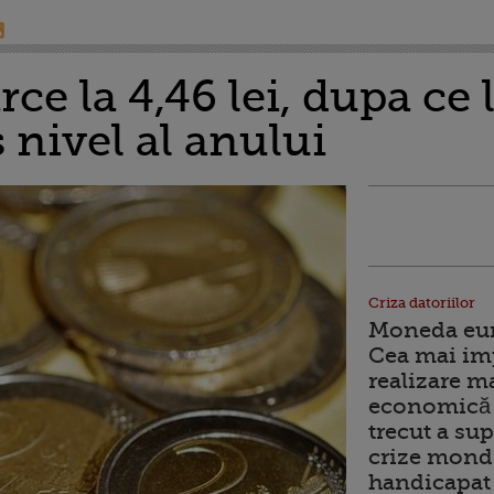
ce la 4,46 lei, dupa ce 
 nivel al anului
Criza datoriilor
Moneda euro
Cea mai im
realizare m
economică 
trecut a sup
crize mondi
handicapat 