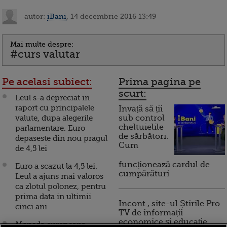
autor:
iBani
, 14 decembrie 2016 13:49
Mai multe despre:
#curs valutar
Pe acelasi subiect:
Prima pagina pe
scurt:
Leul s-a depreciat in
raport cu principalele
Invață să ții
valute, dupa alegerile
sub control
cheltuielile
parlamentare. Euro
de sărbători.
depaseste din nou pragul
Cum
de 4,5 lei
funcționează cardul de
Euro a scazut la 4,5 lei.
cumpărături
Leul a ajuns mai valoros
ca zlotul polonez, pentru
prima data in ultimii
Incont , site-ul Știrile Pro
cinci ani
TV de informații
economice și educație
Moneda europeana