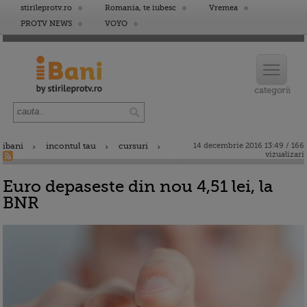
stirileprotv.ro
Romania, te iubesc
Vremea
PROTV NEWS
VOYO
ibani
incontul tau
cursuri
14 decembrie 2016 13:49 / 166
vizualizari
Euro depaseste din nou 4,51 lei, la
BNR