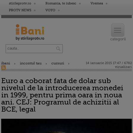
stirileprotv.ro
Romania, te iubesc
Vremea
PROTV NEWS
VOYO
ibani
incontul tau
cursuri
14 ianuarie 2015 17:47 / 6782
vizualizari
Euro a coborat fata de dolar sub
nivelul de la introducerea monedei
in 1999, pentru prima oara in noua
ani. CEJ: Programul de achizitii al
BCE, legal