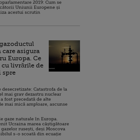
roparlamentare 2019: Cum se
cătorii Uniunii Europene și
iza acestui scrutin
 gazoductul
 care asigura
ru Europa. Ce
cu livrările de
i spre
esecretizate: Catastrofa de la
el mai grav dezastru nuclear
 a fost precedată de alte
de mai mică amploare, ascunse
e gaze naturale în Europa.
nit Ucraina marea câștigătoare
 gazelor rusești, deși Moscova
sibilul s-o scoată din ecuație