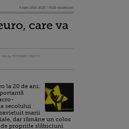
5 iulie 2016 16:27 / 6020 vizualizari
uro, care va
Ads by INTERNET PROTV
 la 20 de ani.
portantă
acro-
a secolului
raviețuit marii
ale, dar rămâne un colos
de propriile slăbiciuni