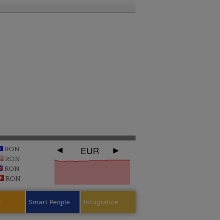
EUR
RON
RON
RON
RON
e
Smart People
Infografice