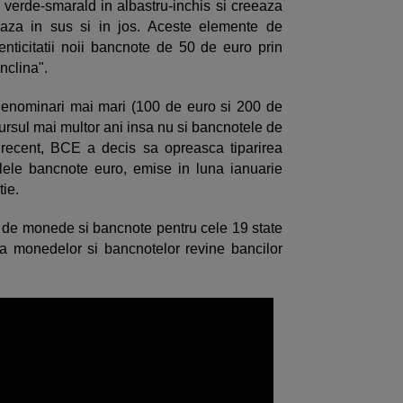
 verde-smarald in albastru-inchis si creeaza
aza in sus si in jos. Aceste elemente de
tenticitatii noii bancnote de 50 de euro prin
inclina".
denominari mai mari (100 de euro si 200 de
rcursul mai multor ani insa nu si bancnotele de
, recent, BCE a decis sa opreasca tiparirea
alele bancnote euro, emise in luna ianuarie
tie.
de monede si bancnote pentru cele 19 state
 monedelor si bancnotelor revine bancilor