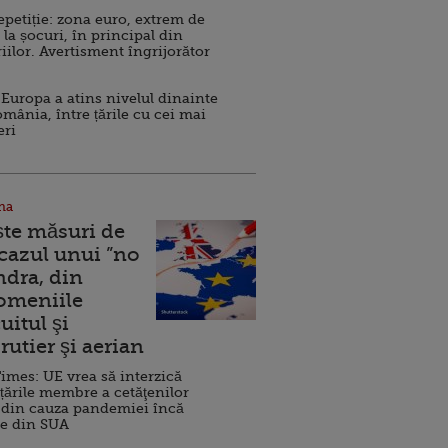
repetiție: zona euro, extrem de
 la șocuri, în principal din
iilor. Avertisment îngrijorător
Europa a atins nivelul dinainte
omânia, între țările cu cei mai
eri
na
ște măsuri de
 cazul unui ”no
ndra, din
Domeniile
uitul şi
rutier şi aerian
imes: UE vrea să interzică
 țările membre a cetăţenilor
 din cauza pandemiei încă
ve din SUA