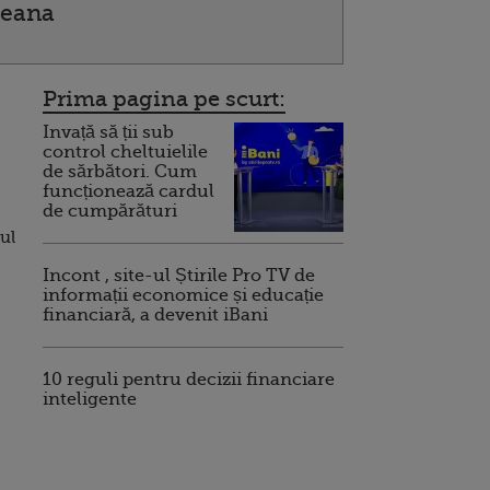
peana
Prima pagina pe scurt:
Invață să ții sub
control cheltuielile
de sărbători. Cum
funcționează cardul
de cumpărături
ul
Incont , site-ul Știrile Pro TV de
informații economice și educație
financiară, a devenit iBani
10 reguli pentru decizii financiare
inteligente