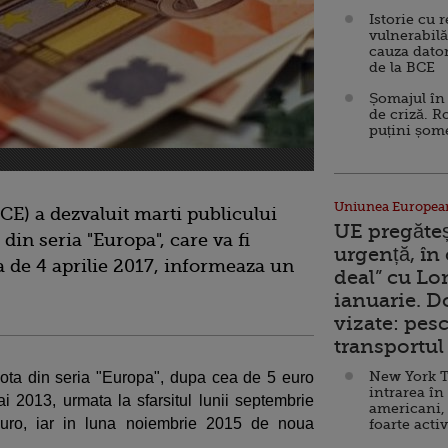
Istorie cu 
vulnerabilă
cauza dator
de la BCE
Șomajul în 
de criză. R
puțini șom
Uniunea Europea
E) a dezvaluit marti publicului
UE pregăte
in seria "Europa", care va fi
urgență, în
ta de 4 aprilie 2017, informeaza un
deal” cu Lo
ianuarie. 
vizate: pesc
transportul 
New York T
ota din seria "Europa", dupa cea de 5 euro
intrarea în
mai 2013, urmata la sfarsitul lunii septembrie
americani,
ro, iar in luna noiembrie 2015 de noua
foarte acti