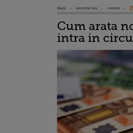
ibani
incontul tau
cursuri
Cum arata no
intra in circu