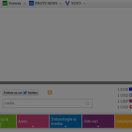
Vremea
PROTV NEWS
VOYO
1 EUR
1 USD
1 GBP
1 CHF
i si
Tehnologie si
Auto
Job-uri
Lifestyl
i
media