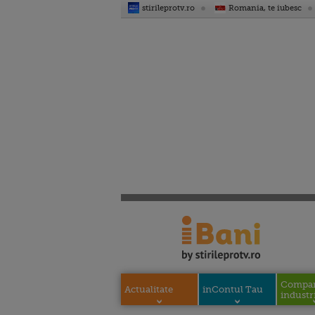
stirileprotv.ro
Romania, te iubesc
Compani
Actualitate
inContul Tau
industri