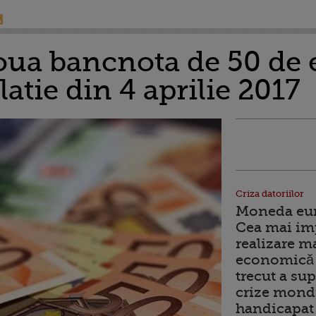
ua bancnota de 50 de e
latie din 4 aprilie 2017
Criza datoriilor
Moneda euro
Cea mai im
realizare m
economică 
trecut a sup
crize mondi
handicapat 