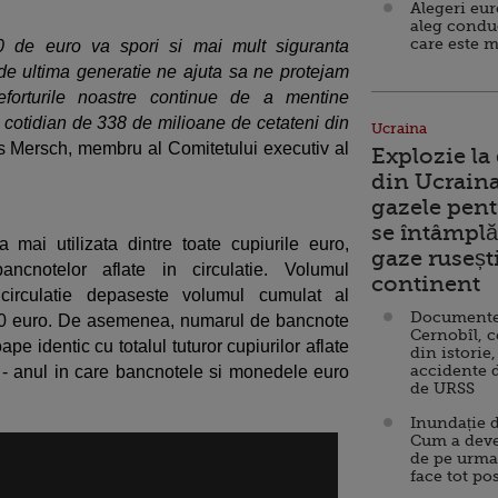
Alegeri eu
aleg condu
care este m
0 de euro va spori si mai mult siguranta
e ultima generatie ne ajuta sa ne protejam
forturile noastre continue de a mentine
a cotidian de 338 de milioane de cetateni din
Ucraina
es Mersch, membru al Comitetului executiv al
Explozie la
din Ucraina
gazele pent
se întâmplă 
ai utilizata dintre toate cupiurile euro,
gaze ruseșt
ncnotelor aflate in circulatie. Volumul
continent
irculatie depaseste volumul cumulat al
Documente d
 20 euro. De asemenea, numarul de bancnote
Cernobîl, c
pe identic cu totalul tuturor cupiurilor aflate
din istorie,
accidente 
02 - anul in care bancnotele si monedele euro
de URSS
Inundație d
Cum a deve
de pe urma
face tot po