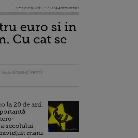
13 februarie 2015 13:31 / 564 vizualizari
ru euro si in
n. Cu cat se
Ads by INTERNET PROTV
 la 20 de ani.
portantă
acro-
a secolului
raviețuit marii