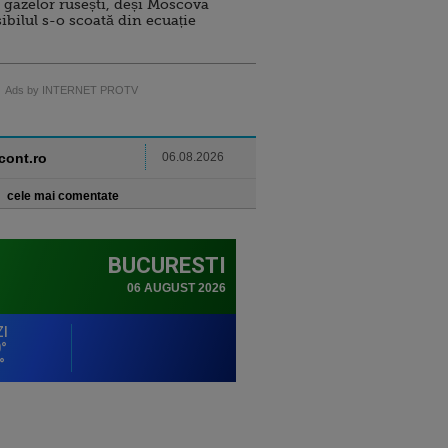
 gazelor rusești, deși Moscova
sibilul s-o scoată din ecuație
Ads by INTERNET PROTV
ncont.ro
06.08.2026
cele mai comentate