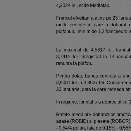
4,2024 lei, scrie Mediafax.
Francul elvetian a atins pe 23 ianua
multe sedinte in care a doborat r
plafonului minim de 1,2 franci/euro 
La maximul de 4,5817 lei, francul
3,7415 lei inregistrat la 14 ianuar
renunta la plafon.
Pentru dolar, banca centrala a anu
3,9081 lei la 3,8927 lei. Cursul rec
23 ianuarie, data la care moneda ame
In regiune, forintul s-a depreciat cu 
Ratele medii ale dobanzilor practic
atrase (ROBID) si plasate (ROBOR) i
- 0,54% pe an, fata de 0,15% - 0,55%