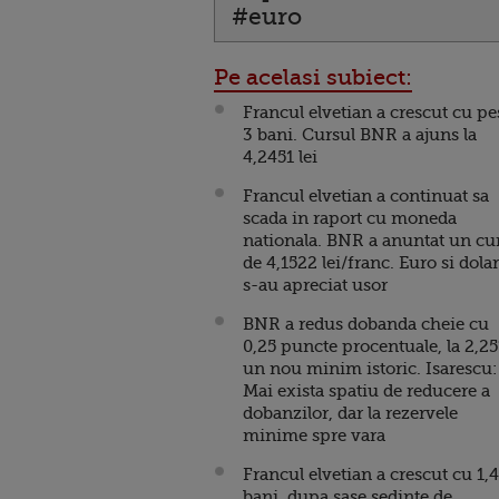
#euro
Pe acelasi subiect:
Francul elvetian a crescut cu pe
3 bani. Cursul BNR a ajuns la
4,2451 lei
Francul elvetian a continuat sa
scada in raport cu moneda
nationala. BNR a anuntat un cu
de 4,1522 lei/franc. Euro si dola
s-au apreciat usor
BNR a redus dobanda cheie cu
0,25 puncte procentuale, la 2,25
un nou minim istoric. Isarescu:
Mai exista spatiu de reducere a
dobanzilor, dar la rezervele
minime spre vara
Francul elvetian a crescut cu 1,
bani, dupa sase sedinte de