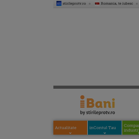
stirileprotv.ro
Romania, te iubesc
Compani
Actualitate
inContul Tau
industri