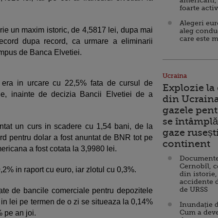
americani,
foarte acti
Alegeri eu
rie un maxim istoric, de 4,5817 lei, dupa mai
aleg condu
care este m
ecord dupa record, ca urmare a eliminarii
impus de Banca Elvetiei.
Ucraina
 era in urcare cu 22,5% fata de cursul de
Explozie la
ie, inainte de decizia Bancii Elvetiei de a
din Ucraina
gazele pent
se întâmplă 
ntat un curs in scadere cu 1,54 bani, de la
gaze ruseșt
ord pentru dolar a fost anuntat de BNR tot pe
continent
ricana a fost cotata la 3,9980 lei.
Documente d
Cernobîl, c
0,2% in raport cu euro, iar zlotul cu 0,3%.
din istorie,
accidente 
de URSS
ate de bancile comerciale pentru depozitele
n lei pe termen de o zi se situeaza la 0,14%
Inundație d
Cum a deve
 pe an joi.