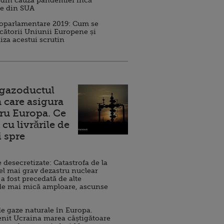
 din cauza pandemiei încă
ve din SUA
roparlamentare 2019: Cum se
cătorii Uniunii Europene și
iza acestui scrutin
 gazoductul
 care asigura
ru Europa. Ce
cu livrările de
i spre
esecretizate: Catastrofa de la
el mai grav dezastru nuclear
 a fost precedată de alte
de mai mică amploare, ascunse
e gaze naturale în Europa.
nit Ucraina marea câștigătoare