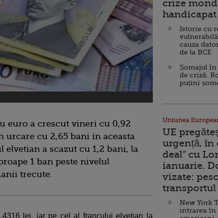
crize mondi
handicapat 
Istorie cu 
vulnerabilă
cauza dator
de la BCE
Șomajul în 
de criză. R
puțini șom
Uniunea Europea
 euro a crescut vineri cu 0,92
UE pregăte
 in urcare cu 2,65 bani in aceasta
urgență, în
 elvetian a scazut cu 1,2 bani, la
deal” cu Lo
aproape 1 ban peste nivelul
ianuarie. 
manii trecute.
vizate: pesc
transportul 
New York T
intrarea în
4316 lei, iar pe cel al francului elvetian la