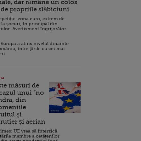
ale, dar rămâne un colos
de propriile slăbiciuni
repetiție: zona euro, extrem de
 la șocuri, în principal din
iilor. Avertisment îngrijorător
Europa a atins nivelul dinainte
omânia, între țările cu cei mai
eri
na
ște măsuri de
 cazul unui ”no
ndra, din
Domeniile
uitul şi
rutier şi aerian
imes: UE vrea să interzică
 țările membre a cetăţenilor