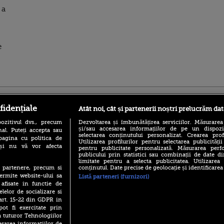
 a
e
ro
foodstory.ro
Procinema.ro
fidențiale
Atât noi, cât și partenerii noștri prelucrăm dat
ozitivul dvs., precum
Dezvoltarea și îmbunătățirea serviciilor. Măsurarea
și/sau accesarea informațiilor de pe un dispoziti
al. Puteți accepta sau
selectarea conținutului personalizat. Crearea prof
pagina cu politica de
Utilizarea profilurilor pentru selectarea publicității
i și nu vă vor afecta
pentru publicitate personalizată. Măsurarea perfo
publicului prin statistici sau combinații de date di
limitate pentru a selecta publicitatea. Utilizarea
conținutul. Date precise de geolocație și identificarea
te partenere, precum si
(P) Descoperă Lumea
Emoții intense pe
ermite website-ului sa
Listă parteneri (furnizori)
Evenimentelor din România
Sebastian Stan! Iub
 afisate in functie de
cu Transilvania Events!
Annabelle, l-a făcu
elelor de socializare si
(P) Raku, gaming intens și o
 art. 15-22 din GDPR in
Din 14 septembrie
pauză binemeritată cu...
Popescu revine în 
pot fi exercitate prin
pizza Guseppe
principal la Pro T
a tuturor Tehnologiilor
(P) Poți folosi bonurile de
esarea informatiilor de