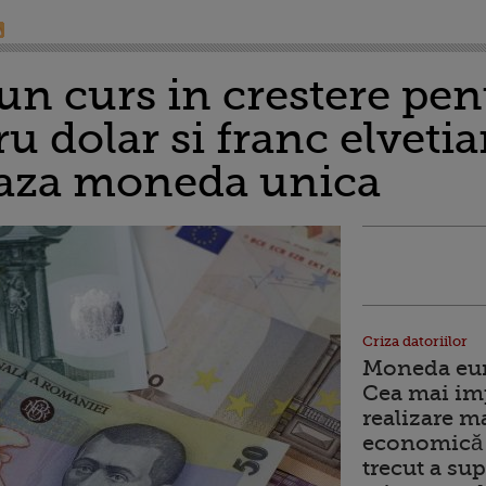
n curs in crestere pent
u dolar si franc elvetia
eaza moneda unica
Criza datoriilor
Moneda euro
Cea mai im
realizare m
economică 
trecut a sup