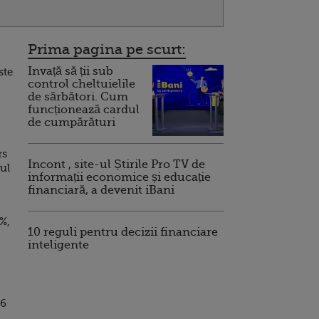
Prima pagina pe scurt:
Invață să ții sub
ste
control cheltuielile
de sărbători. Cum
funcționează cardul
de cumpărături
rs
Incont , site-ul Știrile Pro TV de
rul
informații economice și educație
financiară, a devenit iBani
%,
10 reguli pentru decizii financiare
inteligente
46