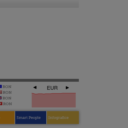
EUR
RON
RON
RON
RON
e
Smart People
Infografice