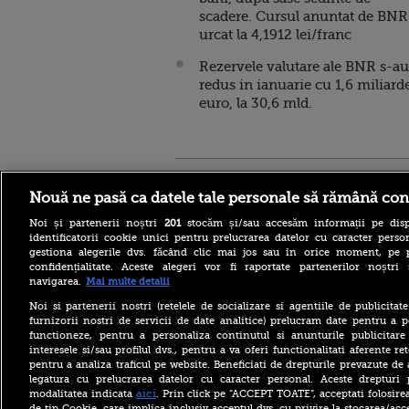
scadere. Cursul anuntat de BNR
urcat la 4,1912 lei/franc
Rezervele valutare ale BNR s-au
redus in ianuarie cu 1,6 miliard
euro, la 30,6 mld.
Stirileprotv.ro
ilike-it.
Nouă ne pasă ca datele tale personale să rămână con
Noi și partenerii noștri
201
stocăm și/sau accesăm informații pe disp
identificatorii cookie unici pentru prelucrarea datelor cu caracter person
gestiona alegerile dvs. făcând clic mai jos sau în orice moment, pe 
confidențialitate. Aceste alegeri vor fi raportate partenerilor noștr
navigarea.
Mai multe detalii
Reacția MAE după ce o
româncă a fost arestată în
Noi si partenerii nostri (retelele de socializare si agentiile de publicita
Germania pentru spionaj în
furnizorii nostri de servicii de date analitice) prelucram date pentru a p
favoarea Rusiei
functioneze, pentru a personaliza continutul si anunturile publicitare
interesele si/sau profilul dvs., pentru a va oferi functionalitati aferente ret
Alerta West Nile: două
pentru a analiza traficul pe website. Beneficiati de drepturile prevazute de
persoane au murit, iar
legatura cu prelucrarea datelor cu caracter personal. Aceste drepturi 
numărul cazurilor a ajuns la
10. Măsurile de protecție
aici
modalitatea indicata
. Prin click pe “ACCEPT TOATE”, acceptati folosire
împotriva țânțarilor
de tip Cookie, care implica inclusiv acceptul dvs. cu privire la stocarea/acc