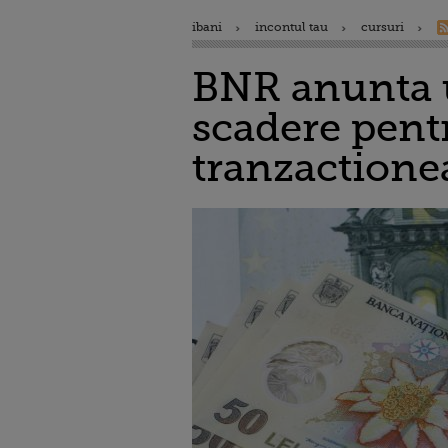
ibani
incontul tau
cursuri
BNR anunta u
scadere pentr
tranzaction