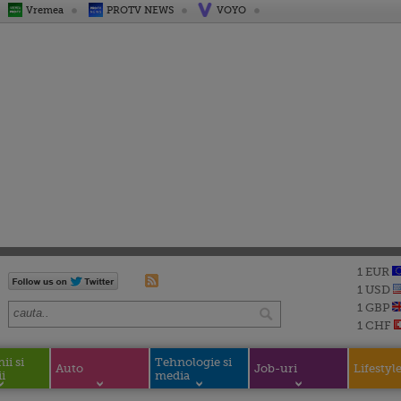
Vremea
PROTV NEWS
VOYO
1 EUR
1 USD
1 GBP
1 CHF
i si
Tehnologie si
Auto
Job-uri
Lifestyl
i
media