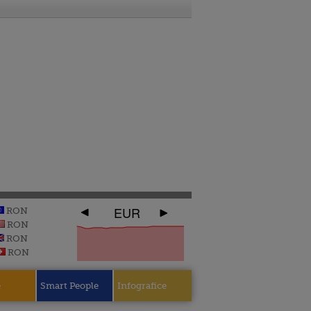
EUR
RON
RON
RON
RON
e
Smart People
Infografice