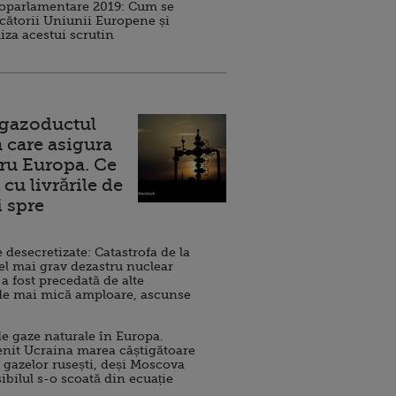
roparlamentare 2019: Cum se
cătorii Uniunii Europene și
iza acestui scrutin
 gazoductul
 care asigura
ru Europa. Ce
cu livrările de
i spre
esecretizate: Catastrofa de la
el mai grav dezastru nuclear
 a fost precedată de alte
de mai mică amploare, ascunse
e gaze naturale în Europa.
nit Ucraina marea câștigătoare
 gazelor rusești, deși Moscova
sibilul s-o scoată din ecuație