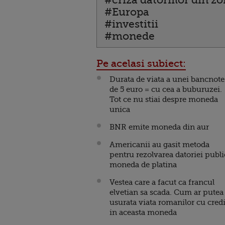
#criza datoriilor din z
#Europa
#investitii
#monede
Pe acelasi subiect:
Durata de viata a unei bancnote
de 5 euro = cu cea a buburuzei.
Tot ce nu stiai despre moneda
unica
BNR emite moneda din aur
Americanii au gasit metoda
pentru rezolvarea datoriei publi
moneda de platina
Vestea care a facut ca francul
elvetian sa scada. Cum ar putea 
usurata viata romanilor cu credi
in aceasta moneda