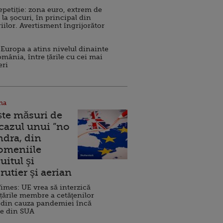
repetiție: zona euro, extrem de
 la șocuri, în principal din
iilor. Avertisment îngrijorător
Europa a atins nivelul dinainte
omânia, între țările cu cei mai
eri
na
ște măsuri de
 cazul unui ”no
ndra, din
Domeniile
uitul şi
rutier şi aerian
imes: UE vrea să interzică
 țările membre a cetăţenilor
 din cauza pandemiei încă
ve din SUA