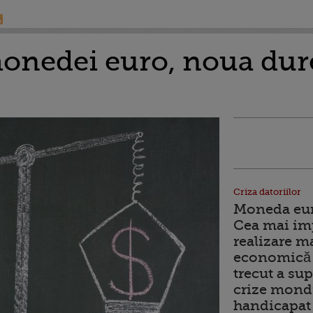
onedei euro, noua dure
Criza datoriilor
Moneda euro
Cea mai im
realizare m
economică 
trecut a sup
crize mondi
handicapat 