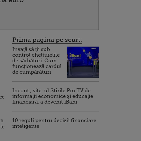
ona euro
Prima pagina pe scurt:
Invață să ții sub
control cheltuielile
de sărbători. Cum
funcționează cardul
de cumpărături
Incont , site-ul Știrile Pro TV de
informații economice și educație
ce:
financiară, a devenit iBani
fi
10 reguli pentru decizii financiare
inteligente
te