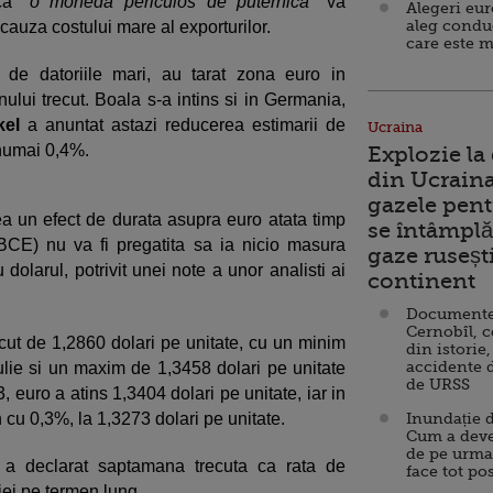
ca
"o moneda periculos de puternica"
va
Alegeri eu
aleg condu
auza costului mare al exporturilor.
care este m
e de datoriile mari, au tarat zona euro in
anului trecut. Boala s-a intins si in Germania,
kel
a anuntat astazi reducerea estimarii de
Ucraina
numai 0,4%.
Explozie la
din Ucraina
gazele pent
a un efect de durata asupra euro atata timp
se întâmplă 
BCE) nu va fi pregatita sa ia nicio masura
gaze ruseșt
dolarul, potrivit unei note a unor analisti ai
continent
Documente d
Cernobîl, c
ecut de 1,2860 dolari pe unitate, cu un minim
din istorie,
accidente 
ulie si un maxim de 1,3458 dolari pe unitate
de URSS
 euro a atins 1,3404 dolari pe unitate, iar in
n cu 0,3%, la 1,3273 dolari pe unitate.
Inundație d
Cum a deve
de pe urma
 a declarat saptamana trecuta ca rata de
face tot po
iei pe termen lung.