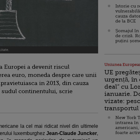
Istorie cu 
vulnerabilă
cauza dator
de la BCE
Șomajul în 
de criză. R
puțini șom
itate.
Uniunea Europea
 Europei a devenit riscul
UE pregăte
erea euro, moneda despre care unii
urgență, în
upravietuiasca in 2013, din cauza
deal” cu Lo
n sudul continentului, scrie
ianuarie. 
vizate: pesc
transportul 
New York T
intrarea în
ricane la cel mai ridicat nivel din ultimele
americani,
foarte acti
mierului luxemburghez
Jean-Claude Juncker
,