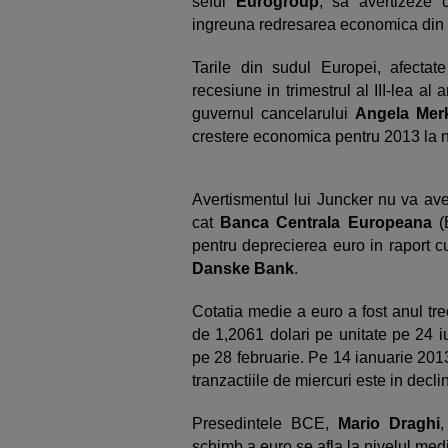
seful
Eurogroup
, sa avertizeze 
ingreuna redresarea economica din c
Tarile din sudul Europei, afectat
recesiune in trimestrul al III-lea al 
guvernul cancelarului
Angela Mer
crestere economica pentru 2013 la 
Avertismentul lui Juncker nu va ave
cat
Banca Centrala Europeana
(
pentru deprecierea euro in raport cu 
Danske Bank
.
Cotatia medie a euro a fost anul tr
de 1,2061 dolari pe unitate pe 24 i
pe 28 februarie. Pe 14 ianuarie 2013,
tranzactiile de miercuri este in decli
Presedintele BCE,
Mario Draghi
,
schimb a euro se afla la nivelul med