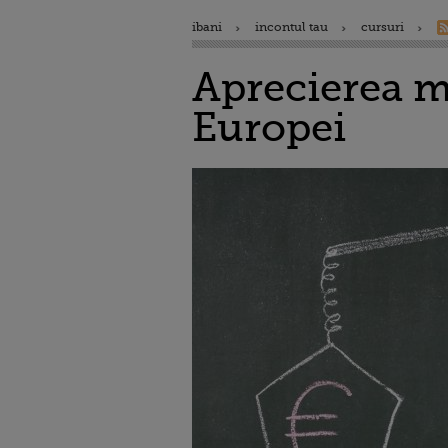
ibani
incontul tau
cursuri
Aprecierea m
Europei