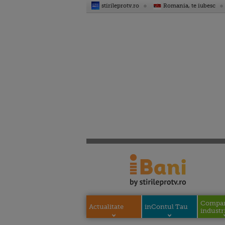
stirileprotv.ro
Romania, te iubesc
Compani
Actualitate
inContul Tau
industri