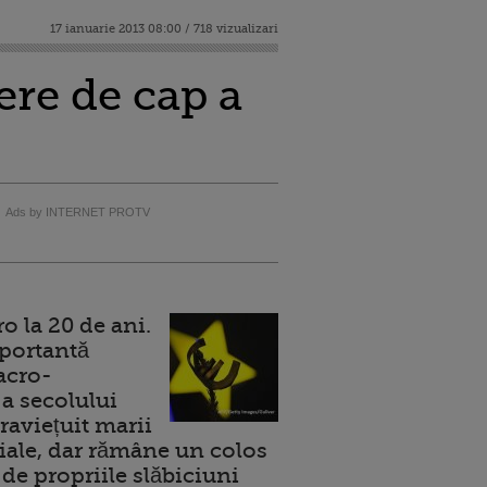
17 ianuarie 2013 08:00 / 718 vizualizari
re de cap a
Ads by INTERNET PROTV
 la 20 de ani.
portantă
acro-
a secolului
raviețuit marii
ale, dar rămâne un colos
de propriile slăbiciuni