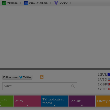
Vremea
PROTV NEWS
VOYO
1 EUR
1 USD
1 GBP
1 CHF
i si
Tehnologie si
Auto
Job-uri
Lifestyl
i
media