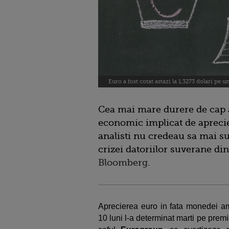
Euro a fost cotat astazi la 1,3273 dolari pe un
Cea mai mare durere de cap a
economic implicat de apreci
analisti nu credeau sa mai s
crizei datoriilor suverane di
Bloomberg
.
Aprecierea euro in fata monedei ame
10 luni l-a determinat marti pe pre