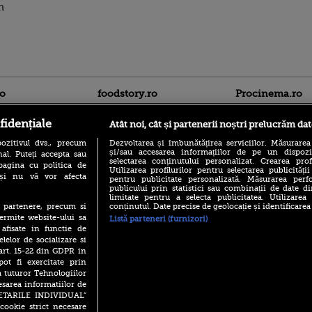
n
ro
foodstory.ro
Procinema.ro
fidențiale
Atât noi, cât și partenerii noștri prelucrăm dat
ozitivul dvs., precum
Dezvoltarea și îmbunătățirea serviciilor. Măsurarea
și/sau accesarea informațiilor de pe un dispoziti
al. Puteți accepta sau
selectarea conținutului personalizat. Crearea prof
pagina cu politica de
Utilizarea profilurilor pentru selectarea publicității
i și nu vă vor afecta
pentru publicitate personalizată. Măsurarea perfo
publicului prin statistici sau combinații de date di
(P) Descoperă Lumea
limitate pentru a selecta publicitatea. Utilizarea
Banditul zburător,
Evenimentelor din România
conținutul. Date precise de geolocație și identificarea
te partenere, precum si
prolific spărgător
cu Transilvania Events!
ermite website-ului sa
din Canada
Listă parteneri (furnizori)
 afisate in functie de
(P) Raku, gaming intens și o
Nikolaj Coster-Wa
elelor de socializare si
pauză binemeritată cu...
Urzeala Tronurilor
pizza Guseppe
 art. 15-22 din GDPR in
Annabelle Wallis,
pot fi exercitate prin
lui Sebastian Stan,
(P) Poți folosi bonurile de
a tuturor Tehnologiilor
prinși într-o curs
masă pentru a comanda
esarea informatiilor de
mâncare acasă? Lista
Emoții intense pe
SETARILE INDIVIDUAL”
aplicațiilor care le acceptă
Sebastian Stan! Iub
cookie strict necesare