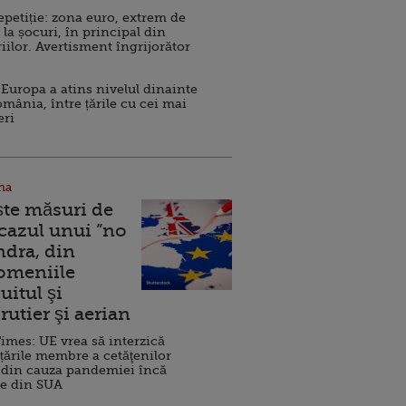
repetiție: zona euro, extrem de
 la șocuri, în principal din
iilor. Avertisment îngrijorător
Europa a atins nivelul dinainte
omânia, între țările cu cei mai
eri
na
ște măsuri de
 cazul unui ”no
ndra, din
Domeniile
uitul şi
rutier şi aerian
imes: UE vrea să interzică
 țările membre a cetăţenilor
 din cauza pandemiei încă
ve din SUA