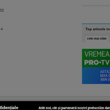
 12
 a
Top articole i
cele mai citite
ro
foodstory.ro
Procinema.ro
fidențiale
Atât noi, cât și partenerii noștri prelucrăm dat