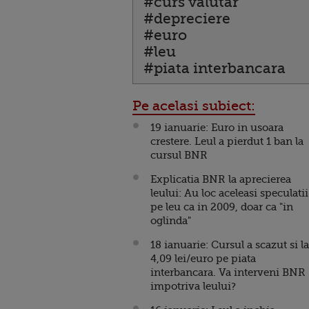
#curs valutar
#depreciere
#euro
#leu
#piata interbancara
Pe acelasi subiect:
19 ianuarie: Euro in usoara
crestere. Leul a pierdut 1 ban la
cursul BNR
Explicatia BNR la aprecierea
leului: Au loc aceleasi speculatii
pe leu ca in 2009, doar ca "in
oglinda"
18 ianuarie: Cursul a scazut si la
4,09 lei/euro pe piata
interbancara. Va interveni BNR
impotriva leului?