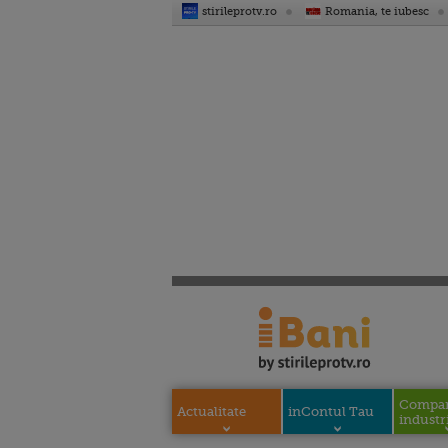
stirileprotv.ro
Romania, te iubesc
Compani
Actualitate
inContul Tau
industri