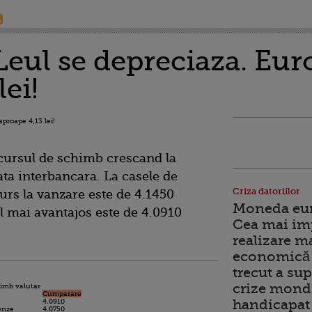
Leul se depreciaza. Eur
lei!
 cursul de schimb crescand la
ata interbancara. La casele de
Criza datoriilor
urs la vanzare este de 4.1450
Moneda euro
el mai avantajos este de 4.0910
Cea mai im
realizare m
economică 
trecut a sup
crize mondi
himb valutar
Cumparare
handicapat 
4.0910
enze
4.0750