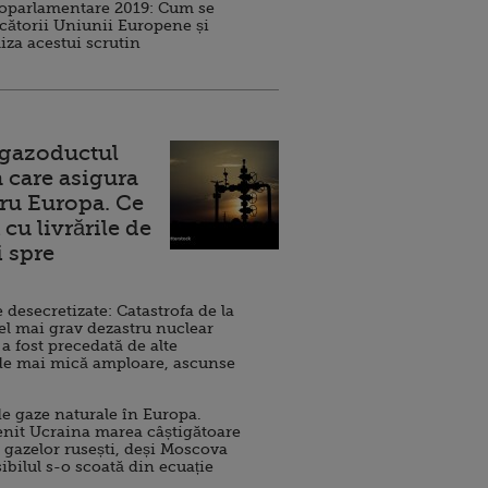
roparlamentare 2019: Cum se
cătorii Uniunii Europene și
iza acestui scrutin
 gazoductul
 care asigura
ru Europa. Ce
cu livrările de
i spre
esecretizate: Catastrofa de la
el mai grav dezastru nuclear
 a fost precedată de alte
de mai mică amploare, ascunse
e gaze naturale în Europa.
nit Ucraina marea câștigătoare
 gazelor rusești, deși Moscova
sibilul s-o scoată din ecuație