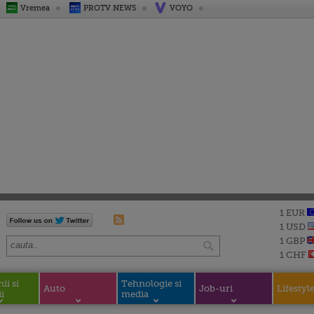
Vremea
PROTV NEWS
VOYO
1 EUR
1 USD
1 GBP
1 CHF
i si
Tehnologie si
Auto
Job-uri
Lifestyl
i
media