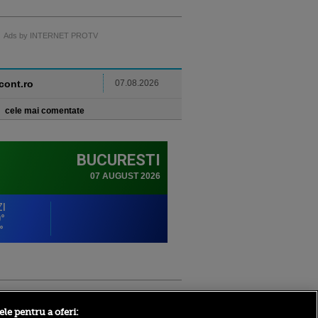
Ads by INTERNET PROTV
ncont.ro
07.08.2026
cele mai comentate
Sport.ro
ele pentru a oferi: