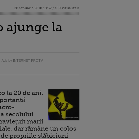
20 ianuarie 2010 10:32 / 109 vizualizari
o ajunge la
Ads by INTERNET PROTV
 la 20 de ani.
portantă
acro-
a secolului
raviețuit marii
ale, dar rămâne un colos
de propriile slăbiciuni