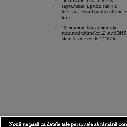
16 ianuarie: Leul a inchis
saptamana la putin sub 4,1
lei/euro, record pentru ultimele
luni
15 ianuarie: Euro a ajuns la
minimul ultimelor 12 luni! BNR
stabilit un curs de 4,1167 lei
Stirileprotv.ro
ilike-it.
Nouă ne pasă ca datele tale personale să rămână con