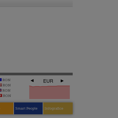
EUR
RON
RON
RON
RON
e
Smart People
Infografice