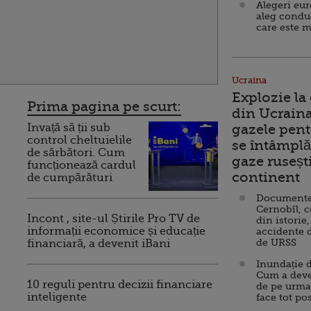
Alegeri eu
aleg condu
care este m
Ucraina
Explozie la
Prima pagina pe scurt:
din Ucraina
Invață să ții sub
gazele pent
control cheltuielile
se întâmplă 
de sărbători. Cum
gaze ruseșt
funcționează cardul
continent
de cumpărături
Documente d
Cernobîl, c
Incont , site-ul Știrile Pro TV de
din istorie,
informații economice și educație
accidente 
de URSS
financiară, a devenit iBani
Inundație d
Cum a deve
10 reguli pentru decizii financiare
de pe urma
inteligente
face tot po