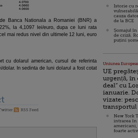
4.0700
Istorie cu 
us
4.0660
4.0600
vulnerabilă
cauza dator
ti de Banca Nationala a Romaniei (BNR) a
de la BCE
22%, la 4,1097 lei/euro, dupa ce luni rata
Șomajul în 
el mai redus nivel din ultimele 12 luni, euro
de criză. R
puțini șom
rt cu dolarul american, cursul de referinta
Uniunea Europea
dolar. In sedinta de luni dolarul a fost cotat
UE pregăte
urgență, în
deal” cu Lo
ianuarie. 
t
vizate: pesc
transportul 
Twitter
RSS Feed
New York T
intrarea în
americani,
foarte acti