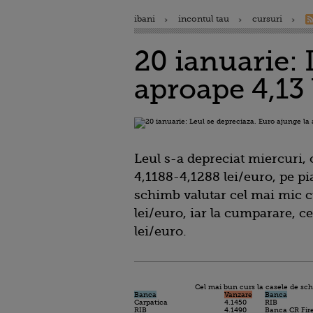
ibani
incontul tau
cursuri
20 ianuarie: 
aproape 4,13 
Leul s-a depreciat miercuri,
4,1188-4,1288 lei/euro, pe pi
schimb valutar cel mai mic c
lei/euro, iar la cumparare, c
lei/euro.
Cel mai bun curs la casele de sc
Banca
Vanzare
Banca
Carpatica
4.1450
RIB
RIB
4.1490
Banca CR Fir