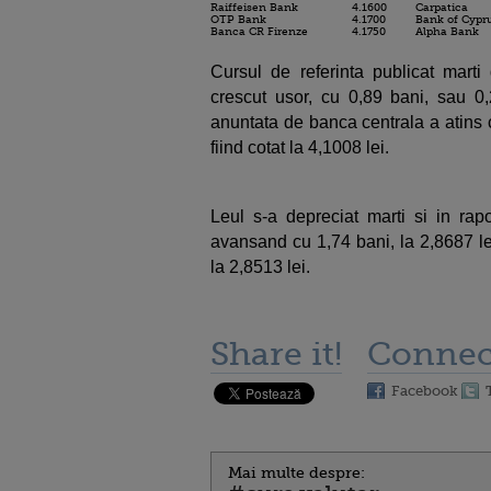
Raiffeisen Bank
4.1600
Carpatica
OTP Bank
4.1700
Bank of Cypr
Banca CR Firenze
4.1750
Alpha Bank
Cursul de referinta publicat mar
crescut usor, cu 0,89 bani, sau 0,
anuntata de banca centrala a atins c
fiind cotat la 4,1008 lei.
Leul s-a depreciat marti si in rapo
avansand cu 1,74 bani, la 2,8687 lei/
la 2,8513 lei.
Share it!
Connec
Facebook
Mai multe despre: