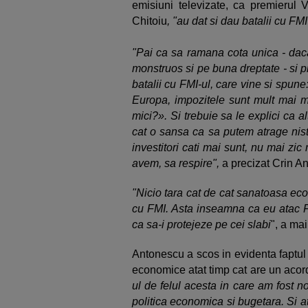
emisiuni televizate, ca premierul V
Chitoiu
, "au dat si dau batalii cu FM
"Pai ca sa ramana cota unica - daca
monstruos si pe buna dreptate - si p
batalii cu FMI-ul, care vine si spune
Europa, impozitele sunt mult mai ma
mici?». Si trebuie sa le explici ca al
cat o sansa ca sa putem atrage niste
investitori cati mai sunt, nu mai zic
avem, sa respire",
a precizat Crin A
"Nicio tara cat de cat sanatoasa eco
cu FMI. Asta inseamna ca eu atac FM
ca sa-i protejeze pe cei slabi
", a mai
Antonescu a scos in evidenta faptul 
economice atat timp cat are un acor
ul de felul acesta in care am fost n
politica economica si bugetara. Si at