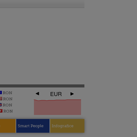
EUR
RON
RON
RON
RON
e
Smart People
Infografice