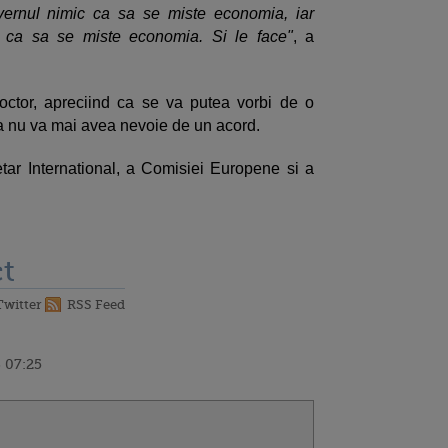
vernul nimic ca sa se miste economia, iar
i ca sa se miste economia. Si le face"
, a
ctor, apreciind ca se va putea vorbi de o
a nu va mai avea nevoie de un acord.
r International, a Comisiei Europene si a
.
t
Twitter
RSS Feed
 07:25