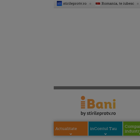
stirileprotv.ro
Romania, te iubesc
Compani
Actualitate
inContul Tau
industri