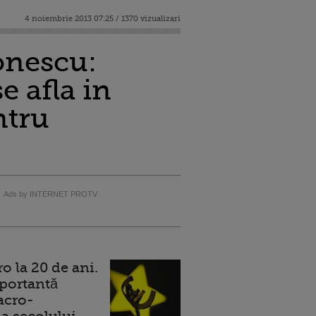
4 noiembrie 2013 07:25 / 1370 vizualizari
onescu:
e afla in
ntru
Ads by INTERNET PROTV
 la 20 de ani.
portantă
acro-