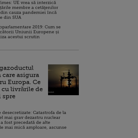
imes: UE vrea să interzică
 țările membre a cetăţenilor
 din cauza pandemiei încă
ve din SUA
roparlamentare 2019: Cum se
cătorii Uniunii Europene și
iza acestui scrutin
 gazoductul
 care asigura
ru Europa. Ce
cu livrările de
i spre
esecretizate: Catastrofa de la
el mai grav dezastru nuclear
 a fost precedată de alte
de mai mică amploare, ascunse