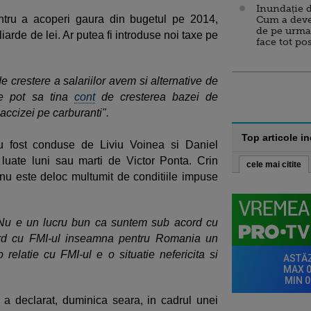
Inundație d
ntru a acoperi gaura din bugetul pe 2014,
Cum a deve
de pe urma
liarde de lei. Ar putea fi introduse noi taxe pe
face tot po
de crestere a salariilor avem si alternative de
ce pot sa tina
cont
de cresterea bazei de
accizei pe carburanti".
Top articole i
u fost conduse de Liviu Voinea si Daniel
fi luate luni sau marti de Victor Ponta. Crin
cele mai citite
nu este deloc multumit de conditiile impuse
Nu e un lucru bun ca suntem sub acord cu
ord cu FMI-ul inseamna pentru Romania un
 relatie cu FMI-ul e o situatie nefericita si
a declarat, duminica seara, in cadrul unei