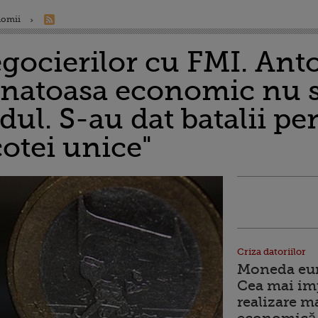
nomii
egocierilor cu FMI. Ant
anatoasa economic nu s
ul. S-au dat batalii pe
otei unice"
Criza datoriilor
Moneda euro
Cea mai im
realizare m