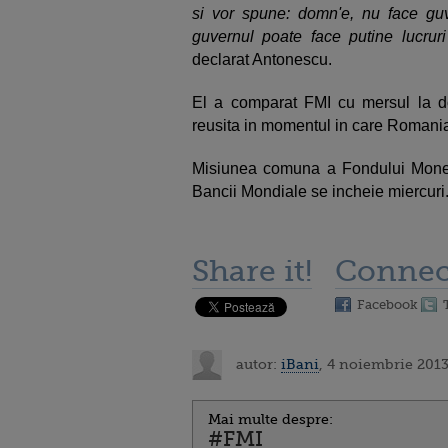
si vor spune: domn'e, nu face gu
guvernul poate face putine lucrur
declarat Antonescu.
El a comparat FMI cu mersul la do
reusita in momentul in care Romani
Misiunea comuna a Fondului Moneta
Bancii Mondiale se incheie miercuri
Share it!
Connec
Facebook
autor:
iBani
, 4 noiembrie 2013
Mai multe despre:
#FMI