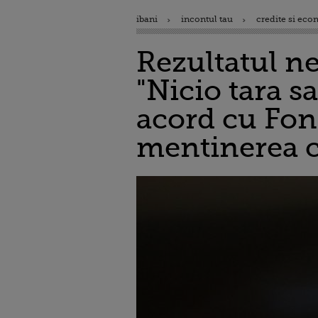
ibani
incontul tau
credite si eco
Rezultatul n
"Nicio tara s
acord cu Fond
mentinerea c