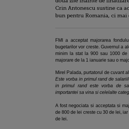
doua zile inainte de finaliza
Crin Antonescu sustine ca ac
bun pentru Romania, ci mai
FMI a acceptat majorarea fondului
bugetarilor vor creste. Guvernul a a
minim la stat la 900 sau 1000 de l
majorare de la 1 ianuarie sau o majora
Mirel Palada, purtatorul de cuvant al
Este vorba in primul rand de salariil
in primul rand este vorba de sal
importantei sa vina si celelalte catego
A fost negociata si acceptata si ma
de 800 de lei creste cu 30 de lei, ia
de lei.