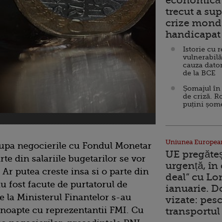
economică 
trecut a sup
crize mondi
handicapat 
Istorie cu 
vulnerabilă
cauza dator
de la BCE
Șomajul în 
de criză. R
puțini șom
Uniunea Europea
dupa negocierile cu Fondul Monetar
UE pregăte
rte din salariile bugetarilor se vor
urgență, în
 Ar putea creste insa si o parte din
deal” cu Lo
au fost facute de purtatorul de
ianuarie. 
e la Ministerul Finantelor s-au
vizate: pesc
n noapte cu reprezentantii FMI. Cu
transportul 