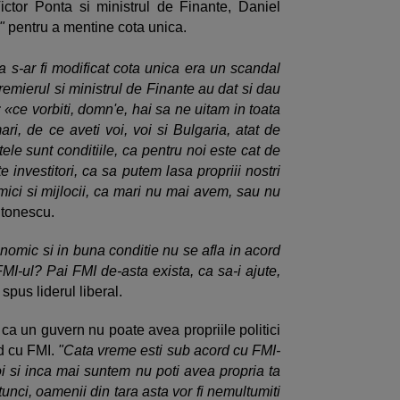
ictor Ponta si ministrul de Finante, Daniel
I"
pentru a mentine cota unica.
 s-ar fi modificat cota unica era un scandal
remierul si ministrul de Finante au dat si dau
: «ce vorbiti, domn'e, hai sa ne uitam in toata
ri, de ce aveti voi, voi si Bulgaria, atat de
tele sunt conditiile, ca pentru noi este cat de
 investitori, ca sa putem lasa propriii nostri
 mici si mijlocii, ca mari nu mai avem, sau nu
ntonescu.
nomic si in buna conditie nu se afla in acord
I-ul? Pai FMI de-asta exista, ca sa-i ajute,
 spus liderul liberal.
ca un guvern nu poate avea propriile politici
d cu FMI.
"Cata vreme esti sub acord cu FMI-
oi si inca mai suntem nu poti avea propria ta
unci, oamenii din tara asta vor fi nemultumiti