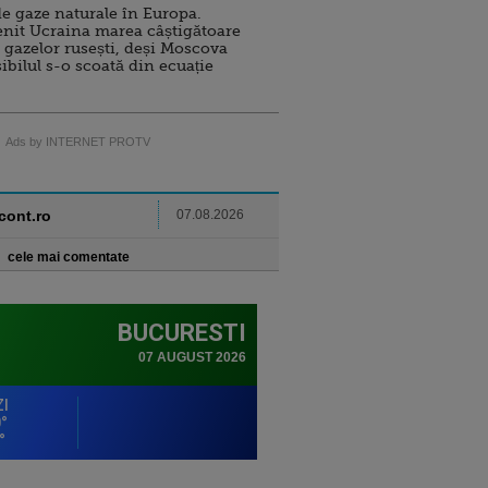
e gaze naturale în Europa.
nit Ucraina marea câștigătoare
 gazelor rusești, deși Moscova
sibilul s-o scoată din ecuație
Ads by INTERNET PROTV
ncont.ro
07.08.2026
cele mai comentate