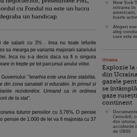
rea negocierilor, presedintele PNL,
New York T
intrarea în
ordul cu Fondul nu este un lucru
americani,
 degraba un handicap.
foarte acti
Alegeri eu
aleg condu
care este m
 de salarii cu 3% . Insa nu toate lefurile
les sa mearga pe varianta majorarii salariului
ei. Inca nu s-a decis daca va fi o singura
Ucraina
re in trepte pe tot parcursul anului viitor.
Explozie la
din Ucraina
 Guvernului: "I
erarhia este una bine stabilita.
gazele pent
e din zona sanatatii si educatiei. In primul si
se întâmplă 
ariile rezidentilor. Urmand ca in ordinea
gaze ruseșt
rii de la stat".
continent
Documente d
jorarea tuturor pensiilor cu 3,76%. O pensie
Cernobîl, c
r o pensie de 1.000 de lei va fi majorata cu 37
din istorie,
accidente 
de URSS