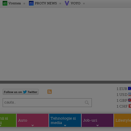
Vremea
PROTV NEWS
VOYO
1 EUR
1 USD
1 GBP
1 CHF
i si
Tehnologie si
Auto
Job-uri
Lifestyl
i
media