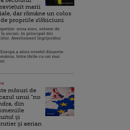
a secolului
raviețuit marii
ale, dar rămâne un colos
de propriile slăbiciuni
repetiție: zona euro, extrem de
 la șocuri, în principal din
iilor. Avertisment îngrijorător
Europa a atins nivelul dinainte
omânia, între țările cu cei mai
eri
na
ște măsuri de
 cazul unui ”no
ndra, din
Domeniile
uitul şi
rutier şi aerian