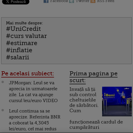
Facebook
Twitter
RSS Feed
Mai multe despre:
#UniCredit
#curs valutar
#estimare
#inflatie
#salarii
Pe acelasi subiect:
Prima pagina pe
scurt:
JPMorgan: Leul se va
aprecia in urmatoarele
Invață să ții
zile. La cat va ajunge
sub control
cheltuielile
cursul leu/euro VIDEO
de sărbători.
Cum
Leul continua sa se
aprecize. Referinta BNR
funcționează cardul de
a coborat la 4,3045
cumpărături
lei/euro, cel mai redus