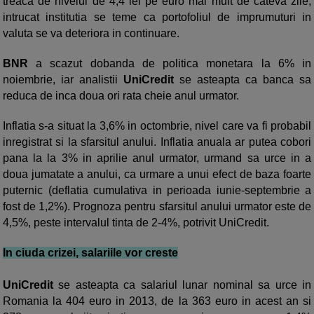
treaca de nivelul de 4,4 lei pe euro mai mult de cateva zile,
intrucat institutia se teme ca portofoliul de imprumuturi in
valuta se va deteriora in continuare.
BNR
a scazut dobanda de politica monetara la 6% in
noiembrie, iar analistii
UniCredit
se asteapta ca banca sa
reduca de inca doua ori rata cheie anul urmator.
Inflatia s-a situat la 3,6% in octombrie, nivel care va fi probabil
inregistrat si la sfarsitul anului. Inflatia anuala ar putea cobori
pana la la 3% in aprilie anul urmator, urmand sa urce in a
doua jumatate a anului, ca urmare a unui efect de baza foarte
puternic (deflatia cumulativa in perioada iunie-septembrie a
fost de 1,2%). Prognoza pentru sfarsitul anului urmator este de
4,5%, peste intervalul tinta de 2-4%, potrivit UniCredit.
In ciuda crizei, salariile vor creste
UniCredit
se asteapta ca salariul lunar nominal sa urce in
Romania la 404 euro in 2013, de la 363 euro in acest an si