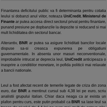
Finantarea deficitului public va fi determinanta pentru cotatia
leului si dobanzi anul viitor, noteaza
UniCredit. Ministerul de
Finante
ar putea accesa direct sectorul privat pentru finantare,
punand presiune pe dopbanzile la depozite si reducand si mai
mult lichiditatea din sectorul bancar.
Alterantiv,
BNR
ar putea sa asigure lichiditati bancilor locale
dispuse sa-si creasca expunerea pe obligatiuni
guvernamentale. In absenta unor masuri neconventionale,
improbabile intrucat ar deprecia leul,
UniCredit
anticipeaza o
inasprire a conditiilor monetare, in pofida politicii mai relaxate
a bancii nationale.
Leul a fost afectat recent de temerile legate de criza din zona
euro, dar
BNR
a mentinut cursul sub 4,38 lei pe euro, scriu
analistii grupului italian. Chiar daca neaga ca ar exista un
plafon pentru curs, este putin probabil ca
BNR
sa lase leul sa