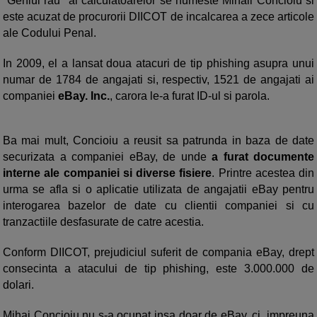
"Geniul rau" al calculatoarelor se numeste Mihail Concioiu si
este acuzat de procurorii DIICOT de incalcarea a zece articole
ale Codului Penal.
In 2009, el a lansat doua atacuri de tip phishing asupra unui
numar de 1784 de angajati si, respectiv, 1521 de angajati ai
companiei
eBay. Inc.
, carora le-a furat ID-ul si parola.
Ba mai mult, Concioiu a reusit sa patrunda in baza de date
securizata a companiei eBay, de unde
a furat documente
interne ale companiei si diverse fisiere
. Printre acestea din
urma se afla si o aplicatie utilizata de angajatii eBay pentru
interogarea bazelor de date cu clientii companiei si cu
tranzactiile desfasurate de catre acestia.
Conform DIICOT, prejudiciul suferit de compania eBay, drept
consecinta a atacului de tip phishing, este 3.000.000 de
dolari.
Mihai Concioiu nu s-a ocupat insa doar de eBay, ci, impreuna