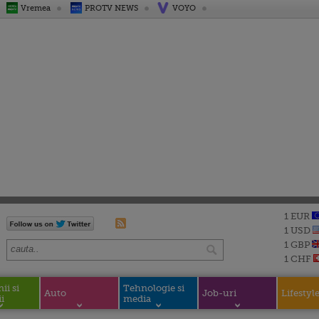
Vremea
PROTV NEWS
VOYO
1 EUR
1 USD
1 GBP
1 CHF
i si
Tehnologie si
Auto
Job-uri
Lifestyl
i
media