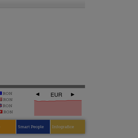
EUR
RON
RON
RON
RON
e
Smart People
Infografice