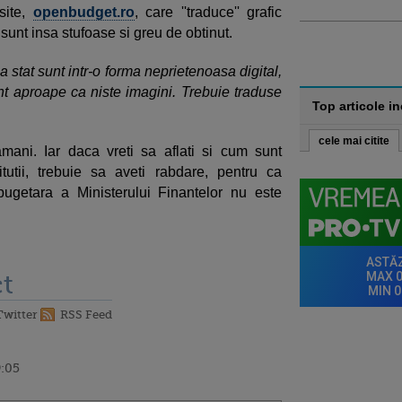
 site,
openbudget.ro
, care ''traduce'' grafic
e sunt insa stufoase si greu de obtinut.
a stat sunt intr-o forma neprietenoasa digital,
t aproape ca niste imagini. Trebuie traduse
Top articole i
cele mai citite
ani. Iar daca vreti sa aflati si cum sunt
stitutii, trebuie sa aveti rabdare, pentru ca
bugetara a Ministerului Finantelor nu este
t
Twitter
RSS Feed
9:05