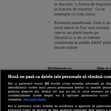
in discutie “o forma de impozit
in functie de venituri”. Ce se
intampla cu cota unica
Romania paradoxala. Cum s-au
trezit datori la Fisc unii romani
care si-au platit taxele pe
Ghiseul.ro si de ce trebuie
confirmate la sediile ANAF plati
facute online
Stirileprotv.ro
ilike-it.
Nouă ne pasă ca datele tale personale să rămână con
Noi și partenerii noștri
201
stocăm și/sau accesăm informații pe disp
identificatorii cookie unici pentru prelucrarea datelor cu caracter person
gestiona alegerile dvs. făcând clic mai jos sau în orice moment, pe 
confidențialitate. Aceste alegeri vor fi raportate partenerilor noștr
navigarea.
Mai multe detalii
Ţinta dronei găsite la
Noi si partenerii nostri (retelele de socializare si agentiile de publicita
Leipzig, în Germania, era o
furnizorii nostri de servicii de date analitice) prelucram date pentru a p