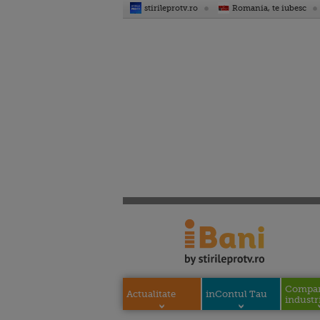
stirileprotv.ro
Romania, te iubesc
Compani
Actualitate
inContul Tau
industri