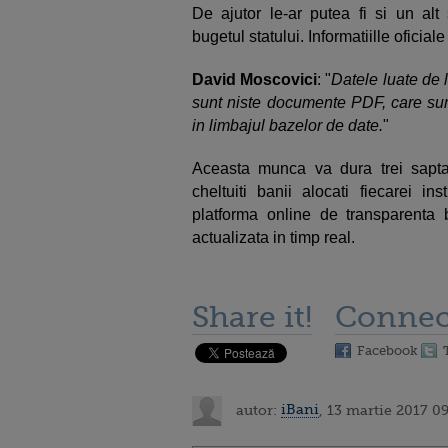
De ajutor le-ar putea fi si un alt
bugetul statului. Informatiille oficial
David Moscovici
: "
Datele luate de l
sunt niste documente PDF, care sun
in limbajul bazelor de date.
"
Aceasta munca va dura trei saptam
cheltuiti banii alocati fiecarei in
platforma online de transparenta 
actualizata in timp real.
Share it!
Connec
Facebook
autor:
iBani
, 13 martie 2017 0