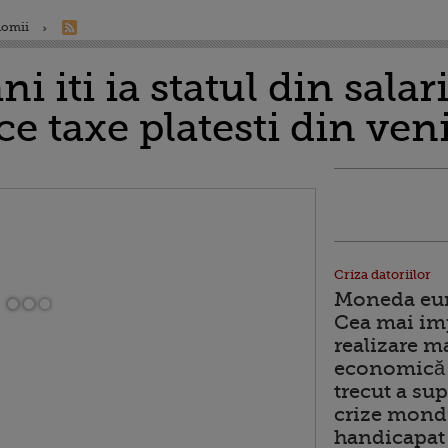
nomii
ani iti ia statul din salar
 ce taxe platesti din ven
Criza datoriilor
Moneda euro
Cea mai im
realizare m
economică 
trecut a sup
crize mondi
handicapat 