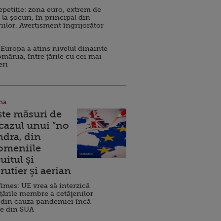
repetiție: zona euro, extrem de
 la șocuri, în principal din
iilor. Avertisment îngrijorător
Europa a atins nivelul dinainte
omânia, între țările cu cei mai
eri
na
ște măsuri de
 cazul unui ”no
ndra, din
Domeniile
uitul şi
rutier şi aerian
imes: UE vrea să interzică
 țările membre a cetăţenilor
 din cauza pandemiei încă
ve din SUA