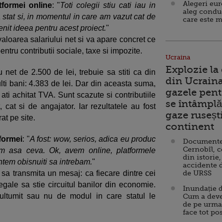
Alegeri eu
tformei online
: "
Toti colegii stiu cati iau in
aleg condu
 stat si, in momentul in care am vazut cat de
care este m
enit ideea pentru acest proiect.
"
 valoarea salariului net si va apare concret ce
entru contributii sociale, taxe si impozite.
Ucraina
Explozie la
 net de 2.500 de lei, trebuie sa stiti ca din
din Ucraina
ti bani: 4.383 de lei. Dar din aceasta suma,
gazele pent
ti achitat TVA. Sunt scazute si contributiile
se întâmplă 
, cat si de angajator. Iar rezultatele au fost
gaze ruseșt
at pe site.
continent
formei
: "
A fost: wow, serios, adica eu produc
Documente d
Cernobîl, c
am asa ceva. Ok, avem online, platformele
din istorie,
ntem obisnuiti sa intrebam.
"
accidente 
or sa transmita un mesaj: ca fiecare dintre cei
de URSS
egale sa stie circuitul banilor din economie.
Inundație d
ultumit sau nu de modul in care statul le
Cum a deve
de pe urma
face tot po