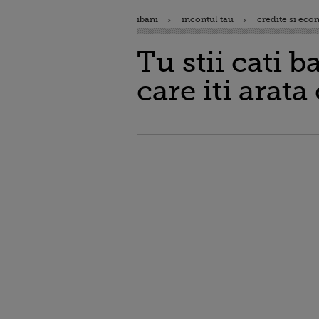
ibani
incontul tau
credite si eco
Tu stii cati b
care iti arata