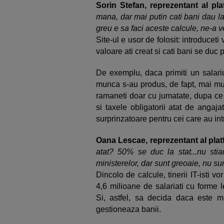
Sorin Stefan, reprezentant al pla
mana, dar mai putin cati bani dau la
greu e sa faci aceste calcule, ne-a v
Site-ul e usor de folosit: introduceti
valoare ati creat si cati bani se duc p
De exemplu, daca primiti un salariu
munca s-au produs, de fapt, mai mul
ramaneti doar cu jumatate, dupa ce a
si taxele obligatorii atat de angajat
surprinzatoare pentru cei care au intr
Oana Lescae, reprezentant al plat
atat? 50% se duc la stat...nu sti
ministerelor, dar sunt greoaie, nu su
Dincolo de calcule, tinerii IT-isti v
4,6 milioane de salariati cu forme l
Si, astfel, sa decida daca este m
gestioneaza banii.