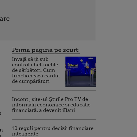
are
Prima pagina pe scurt:
Invață să ții sub
control cheltuielile
de sărbători. Cum
funcționează cardul
de cumpărături
Incont , site-ul Știrile Pro TV de
informații economice și educație
financiară, a devenit iBani
e
10 reguli pentru decizii financiare
in
inteligente
a