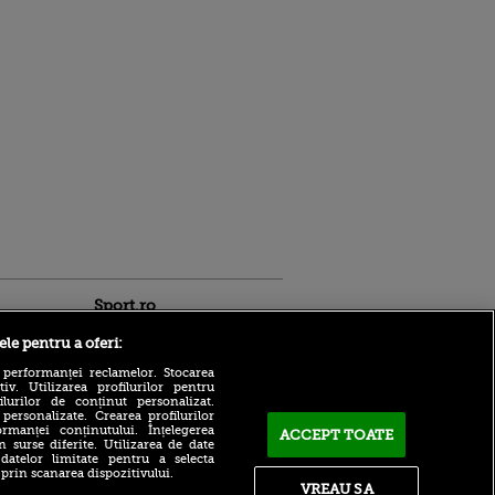
Sport.ro
ele pentru a oferi:
 performanței reclamelor. Stocarea
v. Utilizarea profilurilor pentru
ilurilor de conținut personalizat.
 personalizate. Crearea profilurilor
rmanței conținutului. Înțelegerea
ACCEPT TOATE
n surse diferite. Utilizarea de date
Bogdan Lobonț și Robert
 datelor limitate pentru a selecta
Niță sunt invitații lui Andrei
ntru
 prin scanarea dispozitivului.
Grecu, ACUM, la VOYO
ita lui,
VREAU SA
SPORT LIVE