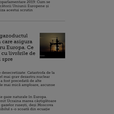
roparlamentare 2019: Cum se
cătorii Uniunii Europene și
iza acestui scrutin
 gazoductul
 care asigura
ru Europa. Ce
cu livrările de
i spre
esecretizate: Catastrofa de la
el mai grav dezastru nuclear
 a fost precedată de alte
de mai mică amploare, ascunse
e gaze naturale în Europa.
nit Ucraina marea câștigătoare
 gazelor rusești, deși Moscova
sibilul s-o scoată din ecuație