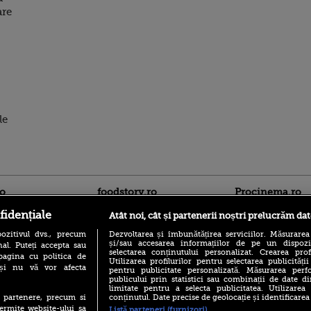
are
le
ro
foodstory.ro
Procinema.ro
fidențiale
Atât noi, cât și partenerii noștri prelucrăm dat
ozitivul dvs., precum
Dezvoltarea și îmbunătățirea serviciilor. Măsurarea
și/sau accesarea informațiilor de pe un dispoziti
al. Puteți accepta sau
selectarea conținutului personalizat. Crearea prof
pagina cu politica de
Utilizarea profilurilor pentru selectarea publicității
i și nu vă vor afecta
pentru publicitate personalizată. Măsurarea perfo
publicului prin statistici sau combinații de date di
limitate pentru a selecta publicitatea. Utilizarea
(P) Descoperă Lumea
Emoții intense pe
conținutul. Date precise de geolocație și identificarea
te partenere, precum si
Evenimentelor din România
Sebastian Stan! Iub
ermite website-ului sa
Listă parteneri (furnizori)