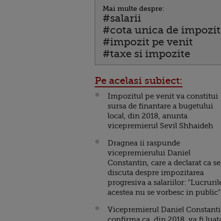
Mai multe despre:
#salarii
#cota unica de impozit
#impozit pe venit
#taxe si impozite
Pe acelasi subiect:
Impozitul pe venit va constitui
sursa de finantare a bugetului
local, din 2018, anunta
vicepremierul Sevil Shhaideh
Dragnea ii raspunde
vicepremierului Daniel
Constantin, care a declarat ca se
discuta despre impozitarea
progresiva a salariilor: "Lucruril
acestea nu se vorbesc in public"
Vicepremierul Daniel Constant
confirma ca, din 2018, va fi luat