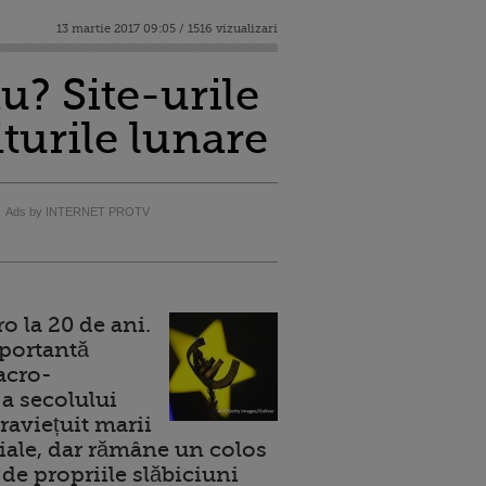
13 martie 2017 09:05 / 1516 vizualizari
iu? Site-urile
iturile lunare
Ads by INTERNET PROTV
 la 20 de ani.
portantă
acro-
a secolului
raviețuit marii
ale, dar rămâne un colos
de propriile slăbiciuni