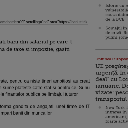
Istorie cu 
vulnerabilă
cauza dator
de la BCE
Șomajul în 
de criză. R
puțini șom
ati bani din salariul pe care-l
ma de taxe si impozite, gasiti
Uniunea Europea
UE pregăte
urgență, în
deal” cu Lo
ate, pentru ca niste tineri ambitiosi au creat
ianuarie. 
e sume plateste catre stat si pentru ce. Si nu
vizate: pesc
le finantelor publice pe limbajul tuturor.
transportul 
forma gandita de angajatii unei firme de IT
New York T
intrarea în
 impart banii din munca lor.
americani,
foarte acti