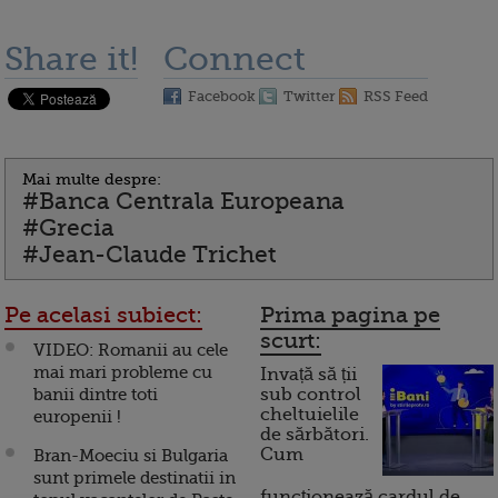
Share it!
Connect
Facebook
Twitter
RSS Feed
Mai multe despre:
#Banca Centrala Europeana
#Grecia
#Jean-Claude Trichet
Pe acelasi subiect:
Prima pagina pe
scurt:
VIDEO: Romanii au cele
mai mari probleme cu
Invață să ții
banii dintre toti
sub control
cheltuielile
europenii !
de sărbători.
Cum
Bran-Moeciu si Bulgaria
sunt primele destinatii in
funcționează cardul de