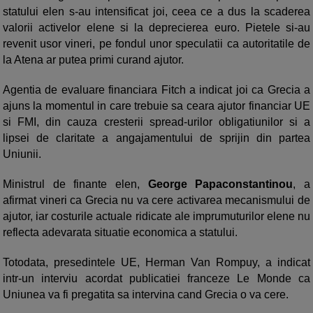
statului elen s-au intensificat joi, ceea ce a dus la scaderea
valorii activelor elene si la deprecierea euro. Pietele si-au
revenit usor vineri, pe fondul unor speculatii ca autoritatile de
la Atena ar putea primi curand ajutor.
Agentia de evaluare financiara Fitch a indicat joi ca Grecia a
ajuns la momentul in care trebuie sa ceara ajutor financiar UE
si FMI, din cauza cresterii spread-urilor obligatiunilor si a
lipsei de claritate a angajamentului de sprijin din partea
Uniunii.
Ministrul de finante elen,
George Papaconstantinou
, a
afirmat vineri ca Grecia nu va cere activarea mecanismului de
ajutor, iar costurile actuale ridicate ale imprumuturilor elene nu
reflecta adevarata situatie economica a statului.
Totodata, presedintele UE, Herman Van Rompuy, a indicat
intr-un interviu acordat publicatiei franceze Le Monde ca
Uniunea va fi pregatita sa intervina cand Grecia o va cere.